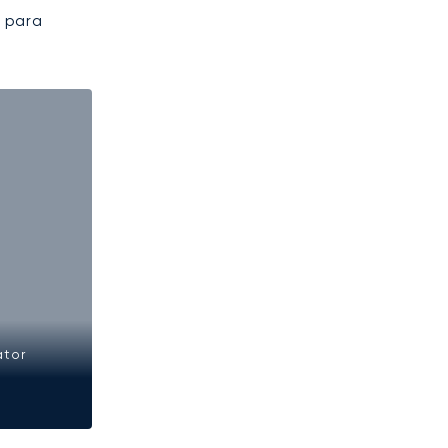
 para
ator