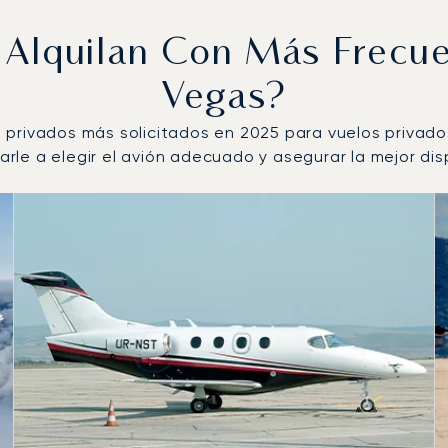
e Alquilan Con Más Frecu
Vegas?
ets privados más solicitados en 2025 para vuelos privad
le a elegir el avión adecuado y asegurar la mejor disp
 por número de movimientos de vuelo en 2025
s
(km)