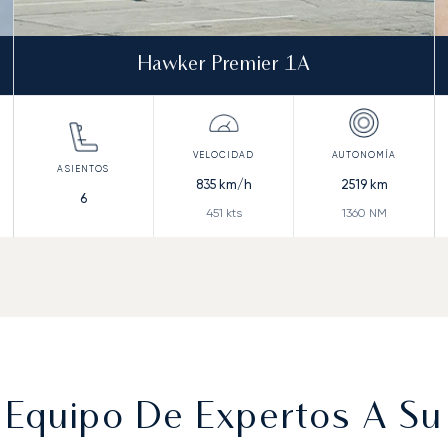
Hawker Premier 1A
835
km/h
2519
km
6
451
kts
1360
NM
 Equipo De Expertos A Su 