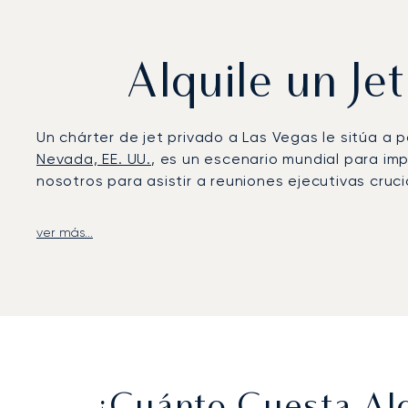
Alquile un Je
Un chárter de jet privado a Las Vegas le sitúa a 
Nevada, EE. UU.
, es un escenario mundial para im
nosotros para asistir a reuniones ejecutivas cru
ver más...
Organizamos su vuelo en función de su itinerario 
cabina espaciosa y refinada con total privacidad
disfrutar de su estancia en Las Vegas.
Galardonados durante varios años consecutivos c
compromiso con la excelencia operativa es recono
tranquilidad, garantizando que su viaje a un des