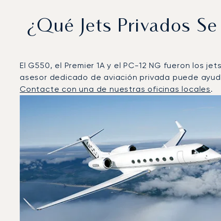
¿Qué Jets Privados S
El G550, el Premier 1A y el PC-12 NG fueron los j
asesor dedicado de aviación privada puede ayudar
Contacte con una de nuestras oficinas locales
.
Las Vegas : Los 3 modelos de aeronave más operados
Foto de la aeronave
Modelo de aeronave
Asiento
Velocidad (km/h)
Velocidad (nudos)
Autonomía 
Autonomía (NM)