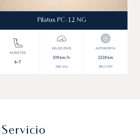
Pilatus PC-12 NG
519
km/h
3339
km
6-7
280
kts
1803
NM
Servicio