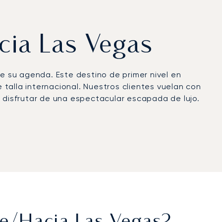
acia Las Vegas
re su agenda. Este destino de primer nivel en
talla internacional. Nuestros clientes vuelan con
a disfrutar de una espectacular escapada de lujo.
elajarse, trabajar o incluso celebrar en una
antizando que llegue descansado y listo para
opeo en Chárter de Jet Privado», nuestro
n a un servicio premium le proporciona total
luta confianza y precisión.