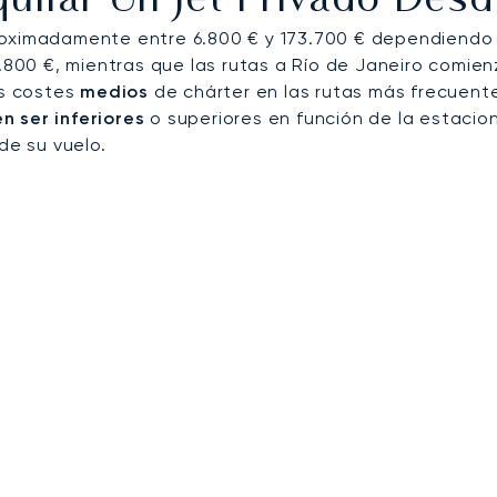
uilar Un Jet Privado Des
roximadamente entre 6.800 € y 173.700 € dependiendo d
6.800 €, mientras que las rutas a Río de Janeiro comien
os costes
medios
de chárter en las rutas más frecuent
 ser inferiores
o superiores en función de la estacion
de su vuelo.