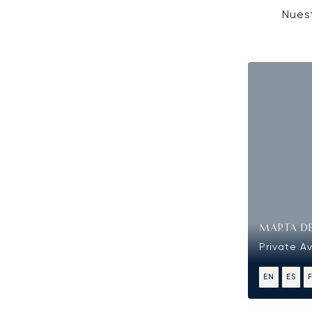
Nues
MARTA D
Private Av
EN
ES