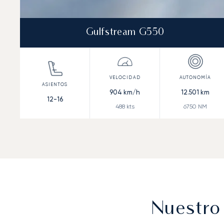
Gulfstream G550
904
km/h
12.501
km
12-16
488
kts
6750
NM
Nuestro