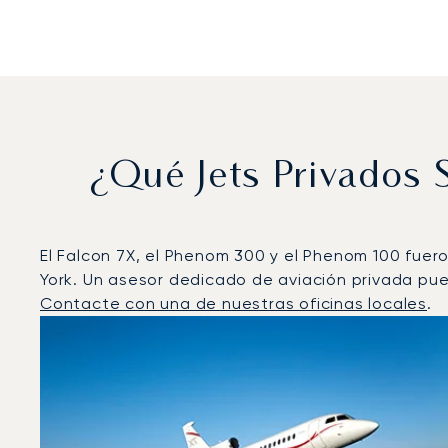
¿Qué Jets Privados
El Falcon 7X, el Phenom 300 y el Phenom 100 fuer
York. Un asesor dedicado de aviación privada pued
Contacte con una de nuestras oficinas locales
.
Nueva York : Los 3 modelos de aeronave más operado
Foto de la aeronave
Modelo de aeronave
Asiento
Velocidad (km/h)
Velocidad (nudos)
Autonomía 
Autonomía (NM)