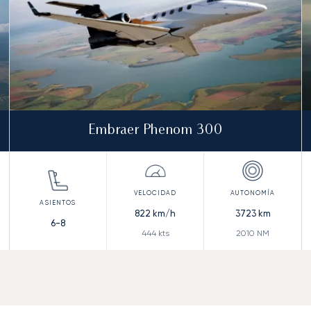
Embraer Phenom 300
822
km/h
3723
km
6-8
444
kts
2010
NM