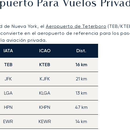
opuerto Para Vuelos Priv
ad de Nueva York, el
Aeropuerto de Teterboro
(TEB/KTEB
 convierte en el aeropuerto de referencia para los pa
la aviación privada.
IATA
ICAO
Dist.
TEB
KTEB
16 km
JFK
KJFK
21 km
LGA
KLGA
13 km
HPN
KHPN
47 km
EWR
KEWR
14 km