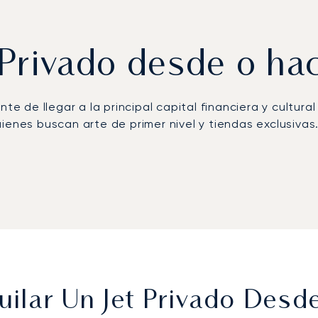
t Privado desde o ha
te de llegar a la principal capital financiera y cultura
ienes buscan arte de primer nivel y tiendas exclusivas
ersonal, lo que le proporciona una flexibilidad total. 
 y un menú adaptado a sus preferencias. Nuestro equi
raslado en helicóptero rápido y discreto al helipuerto
ga distancia queda avalada por la gestión de más de 1
va York se gestiona con absoluta precisión, dándole to
ilar Un Jet Privado Des