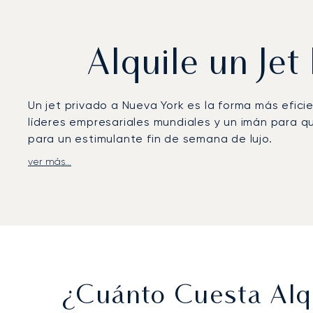
Alquile un Je
Un jet privado a Nueva York es la forma más eficien
líderes empresariales mundiales y un imán para qu
para un estimulante fin de semana de lujo.
ver más...
Su vuelo se programa en función de su itinerario p
trabajar o relajarse, con todas las comodidades
exigente agenda, incluida la coordinación de un t
Nuestra trayectoria contrastada en vuelos de lar
experiencia garantiza que su vuelo chárter a Nue
¿Cuánto Cuesta Alqu