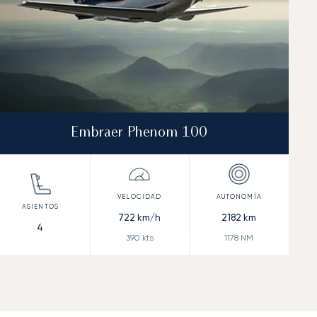
Embraer Phenom 100
722
km/h
2182
km
4
390
kts
1178
NM