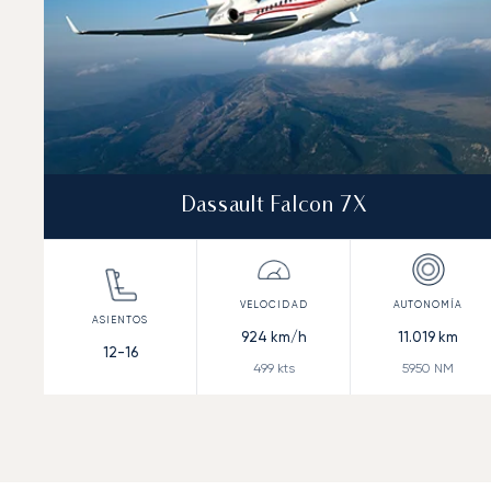
Dassault Falcon 7X
924
km/h
11.019
km
12-16
499
kts
5950
NM