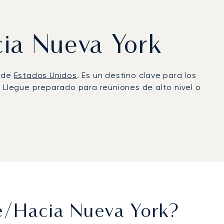
cia Nueva York
l de
Estados Unidos
. Es un destino clave para los
. Llegue preparado para reuniones de alto nivel o
A bordo, la cabina es su espacio privado para
po gestiona cada detalle para adaptarse a su
 de West 30th Street.
.500 travesías transatlánticas. Esta amplia
tal tranquilidad en esta exigente ruta.
de/hacia Nueva York?