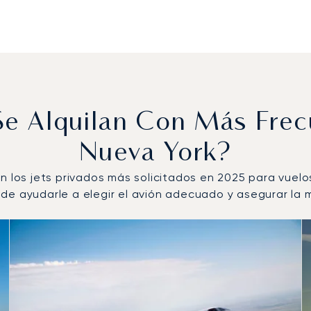
 Se Alquilan Con Más Fre
Nueva York?
on los jets privados más solicitados en 2025 para vuel
e ayudarle a elegir el avión adecuado y asegurar la m
s por número de movimientos de vuelo en 2025
s
(km)