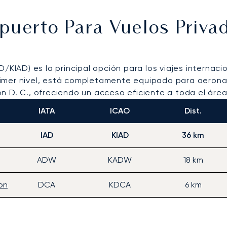
opuerto Para Vuelos Priv
D/KIAD) es la principal opción para los viajes internac
rimer nivel, está completamente equipado para aerona
n D. C., ofreciendo un acceso eficiente a toda el áre
IATA
ICAO
Dist.
IAD
KIAD
36 km
ADW
KADW
18 km
on
DCA
KDCA
6 km