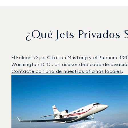
¿Qué Jets Privados
El Falcon 7X, el Citation Mustang y el Phenom 300
Washington D. C.. Un asesor dedicado de aviación
Contacte con una de nuestras oficinas locales
.
Washington D. C. : Los 3 modelos de aeronave más o
Foto de la aeronave
Modelo de aeronave
Asiento
Velocidad (km/h)
Velocidad (nudos)
Autonomía 
Autonomía (NM)