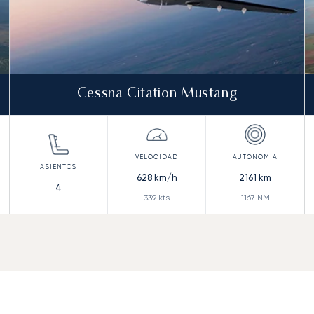
Cessna Citation Mustang
628
km/h
2161
km
4
339
kts
1167
NM