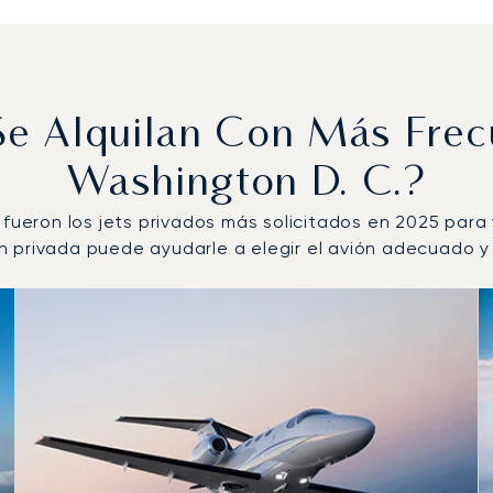
 Se Alquilan Con Más Fre
Washington D. C.?
 fueron los jets privados más solicitados en 2025 para
 privada puede ayudarle a elegir el avión adecuado y a
perados por número de movimientos de vuelo en 2025
s
(km)