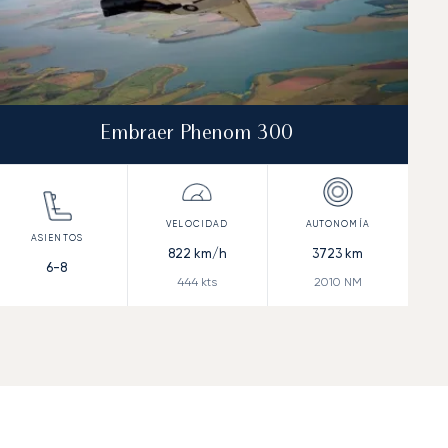
Embraer Phenom 300
822
km/h
3723
km
6-8
444
kts
2010
NM