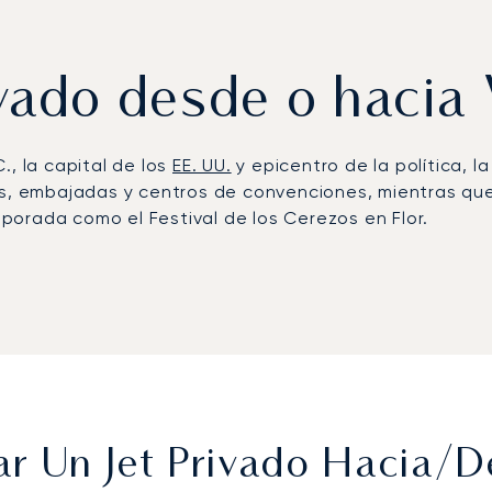
rivado desde o hacia
., la capital de los
EE. UU.
y epicentro de la política, la
es, embajadas y centros de convenciones, mientras que 
orada como el Festival de los Cerezos en Flor.
nal Washington Dulles, el principal centro de aviación 
altimore/Washington y aeropuertos regionales como Ma
viduales, ya sea para una reunión de alto nivel en el
e Virginia o un acceso exclusivo al Congressional Coun
pital.
seguridad certificada por Argus®, precios transparen
., esto se traduce en garantizar el acceso durante los
ar Un Jet Privado Hacia/
o conectar de forma perfecta con centros de operacion