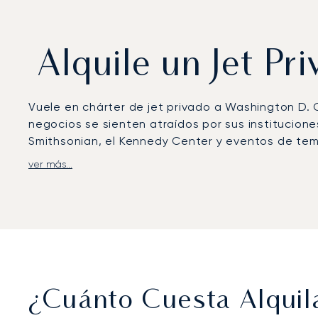
Alquile un Jet P
Vuele en chárter de jet privado a Washington D. C
negocios se sienten atraídos por sus institucion
Smithsonian, el Kennedy Center y eventos de temp
ver más...
LunaJets organiza vuelos al Aeropuerto Internacio
cercanas como el Aeropuerto Internacional de B
Cada viaje se personaliza según las agendas indi
escapada de fin de semana a la región vinícola d
conexiones impecables en toda la región de la ca
Con dos décadas de experiencia, LunaJets ofrece 
reconocidas en todo el mundo. En Washington D. C
¿Cuánto Cuesta Alquil
traslados confidenciales a embajadas y fincas, 
destinos.