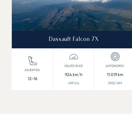
Dassault Falcon 7X
924
km/h
11.019
km
12-16
499
kts
5950
NM