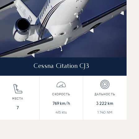
Cessna Citation CJ3
769
km/h
3 222
km
7
415
kts
1 740
NM