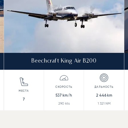
Beechcraft King Air B200
537
km/h
2 446
km
7
290
kts
1 321
NM