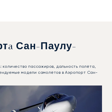
тa Сан-Паулу-
: количество пассажиров, дальность полёта,
рендуемые модели самолётов в Аэропорт Сан-
жений в 2025 году