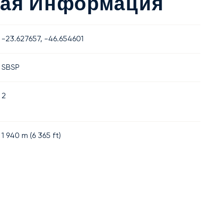
ная Информация
-23.627657, -46.654601
SBSP
2
1 940
m (
6 365
ft)