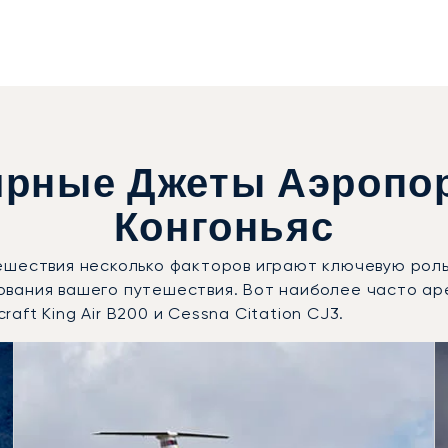
рные Джеты Аэропор
Конгоньяс
ешествия несколько факторов играют ключевую роль
ования вашего путешествия. Вот наиболее часто а
raft King Air B200 и Cessna Citation CJ3.
бованные модели воздушных судов по числу полётных дви
Места
Дальность (км)