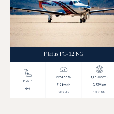
Pilatus PC-12 NG
519
km/h
3 339
km
6-7
280
kts
1 803
NM