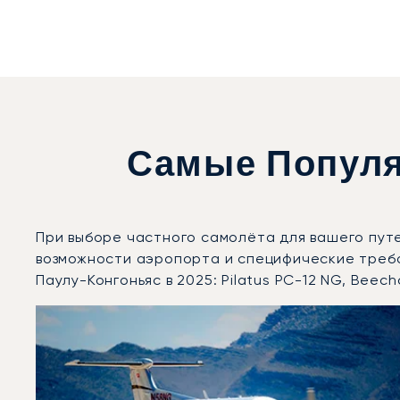
Самые Популя
При выборе частного самолёта для вашего пут
возможности аэропорта и специфические треб
Паулу-Конгоньяс в 2025: Pilatus PC-12 NG, Beechc
Аэропорт Сан-Паулу-Конгоньяс : 3 наиболее востре
Фото воздушного судна
Модель воздушного судна
Скорость (км/ч)
Скорость (узлы)
Дальность (NM)