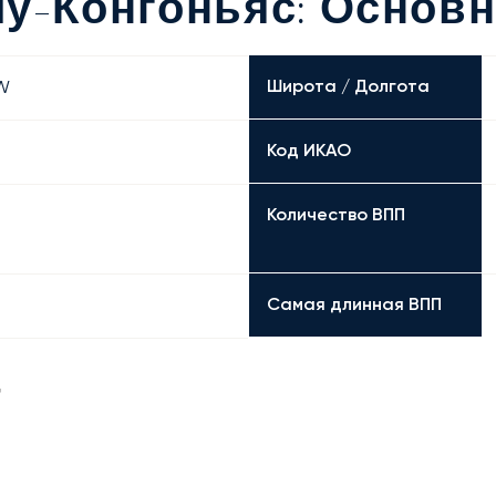
лу-Конгоньяс: Основ
Широта / Долгота
 W
Код ИКАО
Количество ВПП
Самая длинная ВПП