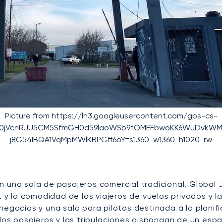
Picture from https://lh3.googleusercontent.com/gps-cs-
fFa0jVcnRJU5CM5SfmGH0d59laoWSb9tOMEFbwoKK6WuDvkWMBG
j8G54IBQA1VqMpMWlKBPGff6oY=s1360-w1360-h1020-rw
una sala de pasajeros comercial tradicional, Global J
 y la comodidad de los viajeros de vuelos privados y la
egocios y una sala para pilotos destinada a la planifi
los pasajeros y las tripulaciones dispongan de un esp