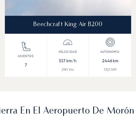
Beechcraft King Air B200
537
km/h
2446
km
7
290
kts
1321
NM
ierra En El Aeropuerto De Morón