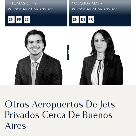
THOMAS BEHAR
YOLANDA MATA
Private Aviation Advisor
Private Aviation Advisor
EN
FR
ES
EN
ES
FR
LLÁMENOS
Otros Aeropuertos De Jets
Privados Cerca De Buenos
Aires