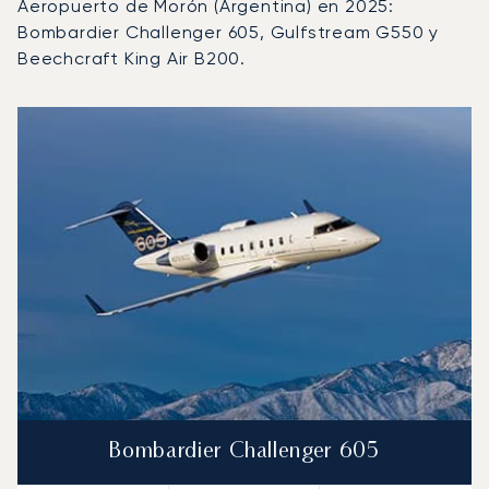
Aeropuerto de Morón (Argentina) en 2025:
Bombardier Challenger 605, Gulfstream G550 y
Beechcraft King Air B200.
Aeropuerto de Morón (Argentina) : Los 3 modelos de aer
Foto de la aeronave
Modelo de aeronave
Asientos
Velocidad (km/h)
Velocidad (nudos)
Autonomía (km
Autonomía (NM)
Bombardier Challenger 605