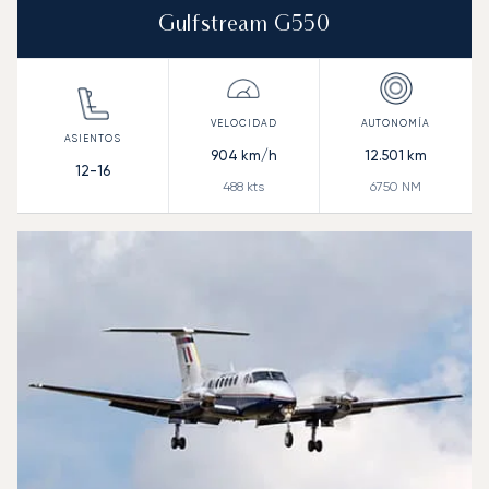
Gulfstream G550
904
km/h
12.501
km
12-16
488
kts
6750
NM