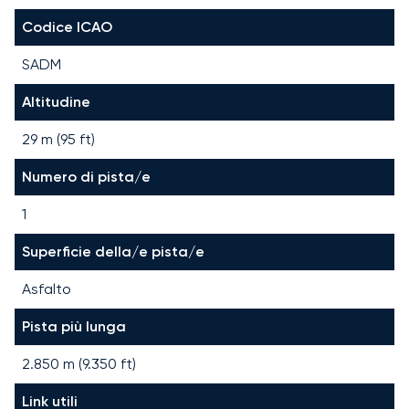
Codice ICAO
SADM
Altitudine
29 m (95 ft)
Numero di pista/e
1
Superficie della/e pista/e
Asfalto
Pista più lunga
2.850
m (
9.350
ft)
Link utili