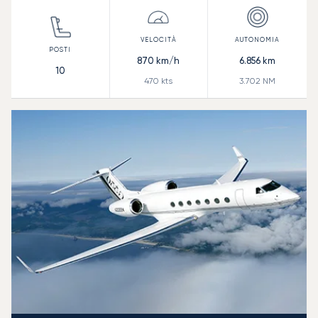
870
km/h
6.856
km
10
470
kts
3.702
NM