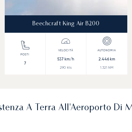
Beechcraft King Air B200
537
km/h
2.446
km
7
290
kts
1.321
NM
stenza A Terra All'Aeroporto Di 