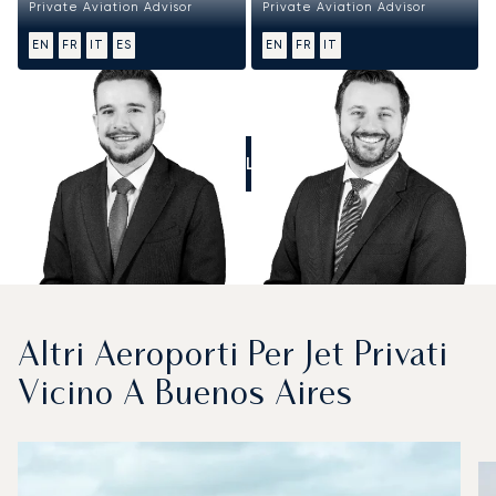
Private Aviation Advisor
Private Aviation Advisor
EN
FR
IT
ES
EN
FR
IT
CALL US
Altri Aeroporti Per Jet Privati
Vicino A Buenos Aires