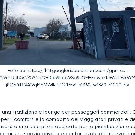
Foto da https://lh3.googleusercontent.com/gps-cs-
fFa0jVcnRJU5CM5SfmGH0d59laoWSb9tOMEFbwoKK6WuDvkWMBG
j8G54IBQA1VqMpMWlKBPGff6oY=s1360-w1360-h1020-rw
 una tradizionale lounge per passeggeri commerciali, G
 per il comfort e la comodità dei viaggiatori privati e 
voro e una sala piloti dedicata per la pianificazione dei 
ggi uno spazio privato e confortevole da utilizzare pr