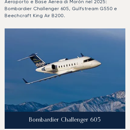
Aeroporto e Base Aerea di Morón nel 2025:
Bombardier Challenger 605, Gulfstream G550 e
Beechcraft King Air B200.
Aeroporto e Base Aerea di Morón : I 3 modelli di aeromobile
Foto dell'aeromobile
Modello di aeromobile
Posti
Velocità (km/h)
Velocità (nodi)
Autonomia (
Autonomia (NM)
Bombardier Challenger 605