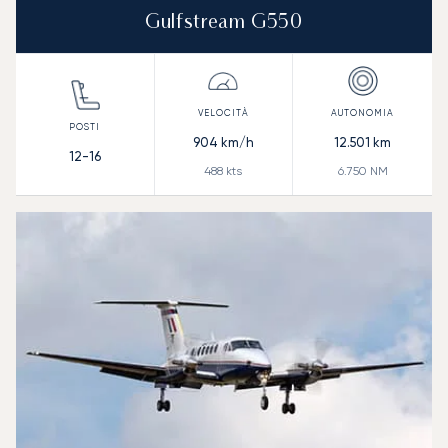
Gulfstream G550
904
km/h
12.501
km
12-16
488
kts
6.750
NM