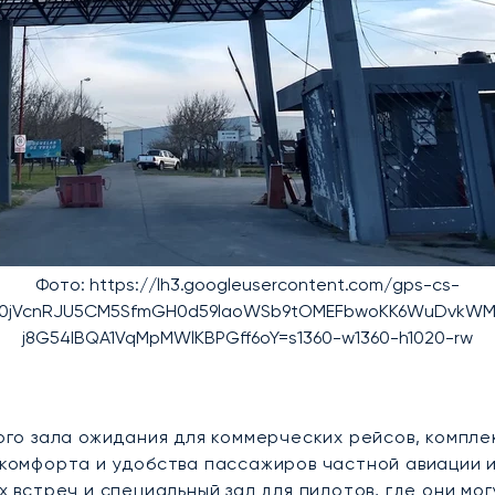
Фото: https://lh3.googleusercontent.com/gps-cs-
fFa0jVcnRJU5CM5SfmGH0d59laoWSb9tOMEFbwoKK6WuDvkWMBG
j8G54IBQA1VqMpMWlKBPGff6oY=s1360-w1360-h1020-rw
го зала ожидания для коммерческих рейсов, комплек
комфорта и удобства пассажиров частной авиации и
 встреч и специальный зал для пилотов, где они мо