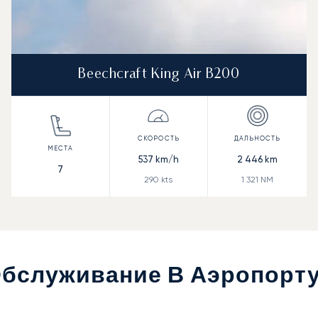
Beechcraft King Air B200
537
km/h
2 446
km
7
290
kts
1 321
NM
Обслуживание В Аэропорт