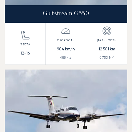
Gulfstream G550
904
km/h
12 501
km
12-16
488
kts
6 750
NM