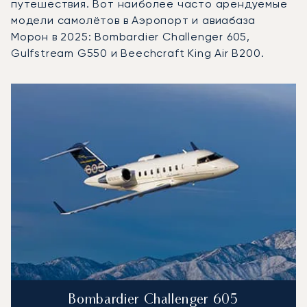
путешествия. Вот наиболее часто арендуемые
модели самолётов в Аэропорт и авиабаза
Морон в 2025: Bombardier Challenger 605,
Gulfstream G550 и Beechcraft King Air B200.
Аэропорт и авиабаза Морон : 3 наиболее востребованн
Фото воздушного судна
Модель воздушного судна
Скорость (км/ч)
Скорость (узлы)
Дал
Дальность (NM)
Bombardier Challenger 605