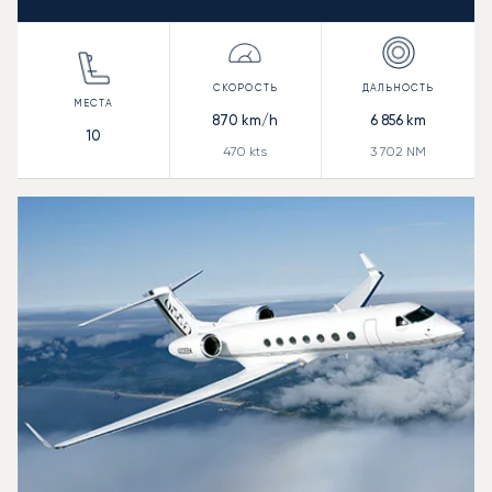
870
km/h
6 856
km
10
470
kts
3 702
NM