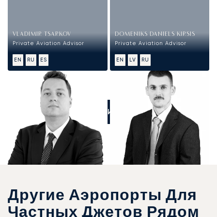
VLADIMIR TSARKOV
DOMENIKS DANIELS KIRSIS
Private Aviation Advisor
Private Aviation Advisor
EN
RU
ES
EN
LV
RU
ПОЗВОНИТЕ НАМ
Другие Аэропорты Для
Частных Джетов Рядом