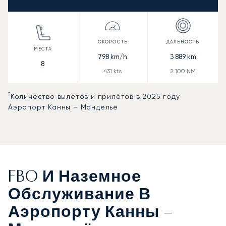
798
km/h
3 889
km
8
431
kts
2 100
NM
*
Количество вылетов и прилётов в 2025 году
Аэропорт Канны – Мандельё
FBO И Наземное
Обслуживание В
Аэропорту Канны –