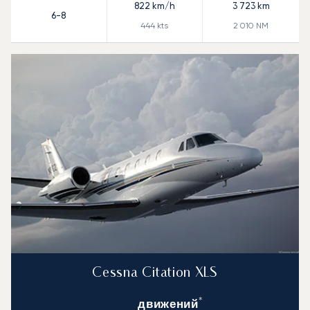
822
km/h
3 723
km
6-8
444
kts
2 010
NM
Cessna Citation XLS
*
движений