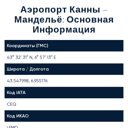
Аэропорт Канны –
Мандельё: Основная
Информация
Координаты (ГМС)
43° 32′ 31″ N, 6° 57′ 13″ E
Широта / Долгота
43.547998, 6.955176
Код IATA
CEQ
Код ИКАО
LFMD