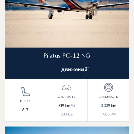
Pilatus PC-12 NG
*
движений
519
km/h
3 339
km
6-7
280
kts
1 803
NM