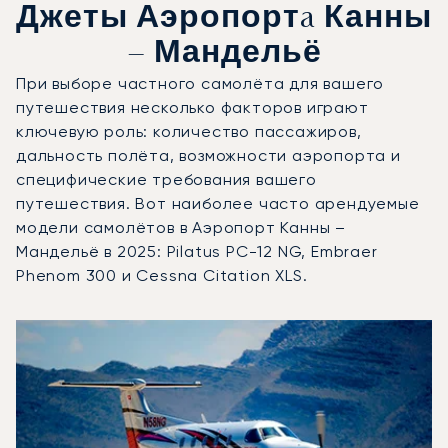
Джеты Аэропортa Канны
– Мандельё
При выборе частного самолёта для вашего
путешествия несколько факторов играют
ключевую роль: количество пассажиров,
дальность полёта, возможности аэропорта и
специфические требования вашего
путешествия. Вот наиболее часто арендуемые
модели самолётов в Аэропорт Канны –
Мандельё в 2025: Pilatus PC-12 NG, Embraer
Phenom 300 и Cessna Citation XLS.
Аэропорт Канны – Мандельё : 3 наиболее востребованн
Фото воздушного судна
Модель воздушного судна
Пол
Места
Скорость (км/ч)
Дальность (км)
Дальность (NM)