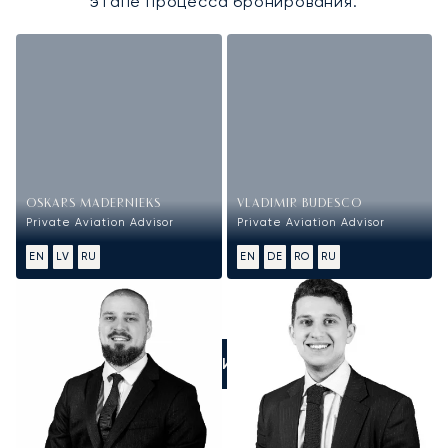
этапе процесса бронирования.
OSKARS MADERNIEKS
VLADIMIR BUDESCO
Private Aviation Advisor
Private Aviation Advisor
EN
LV
RU
EN
DE
RO
RU
ПОЗВОНИТЕ НАМ