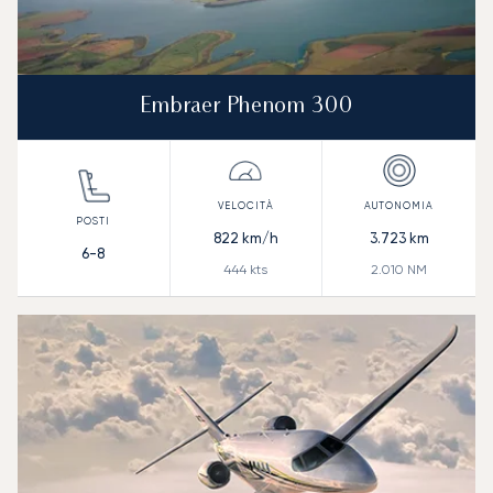
Embraer Phenom 300
822
km/h
3.723
km
6-8
444
kts
2.010
NM