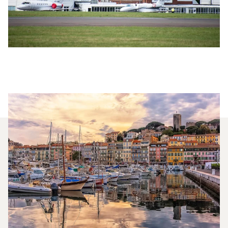
Quali Jet Privati Vengono
Noleggiati Più
Frequentemente Tra Londra E
Cannes?
Nel 2025, il Citation CJ1, il Phenom 300 e il