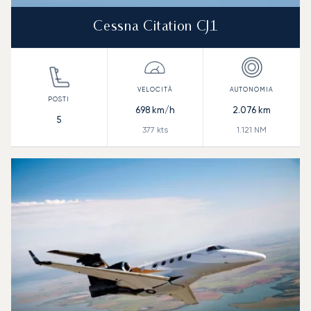
Cessna Citation CJ1
698
km/h
2.076
km
5
377
kts
1.121
NM