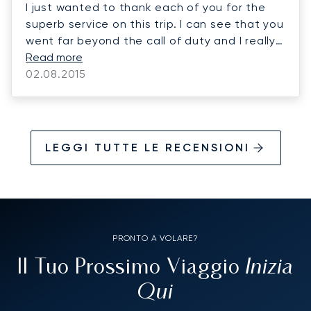
I just wanted to thank each of you for the
superb service on this trip. I can see that you
went far beyond the call of duty and I really
appreciate it. My family were quite pleased
Read more
and so am I... Thank you again.
02.08.2015
LEGGI TUTTE LE RECENSIONI
PRONTO A VOLARE?
Inizia
Il Tuo Prossimo Viaggio
Qui