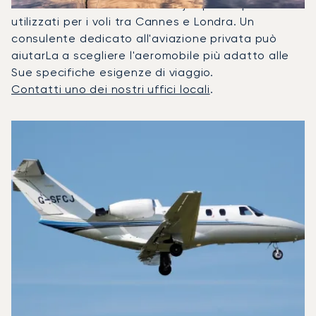
Citation Latitude sono stati i jet privati più
utilizzati per i voli tra Cannes e Londra. Un
consulente dedicato all'aviazione privata può
aiutarLa a scegliere l'aeromobile più adatto alle
Sue specifiche esigenze di viaggio.
Contatti uno dei nostri uffici locali
.
I 3 modelli di aeromobile più utilizzati per numero di movi
Foto dell'aeromobile
Modello di aeromobile
Posti
Velocità (km/h)
Velocità (nodi)
Autonomia (
Autonomia (NM)