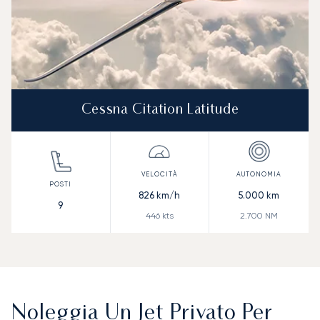
Cessna Citation Latitude
826
km/h
5.000
km
9
446
kts
2.700
NM
Noleggia Un Jet Privato Per