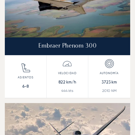
Embraer Phenom 300
822
km/h
3723
km
6-8
444
kts
2010
NM