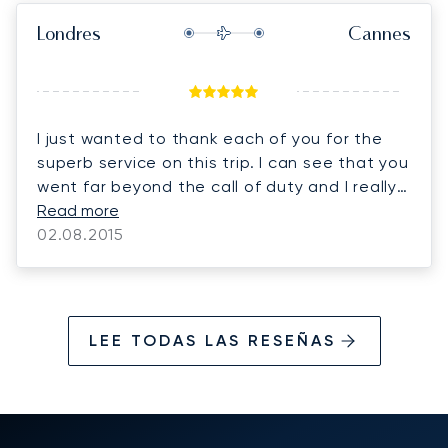
Londres
Cannes
I just wanted to thank each of you for the
superb service on this trip. I can see that you
went far beyond the call of duty and I really
appreciate it. My family were quite pleased
Read more
and so am I... Thank you again.
02.08.2015
LEE TODAS LAS RESEÑAS