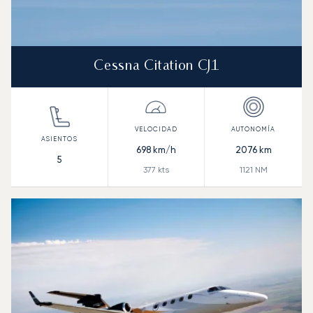
Cessna Citation CJ1
698
km/h
2076
km
5
377
kts
1121
NM