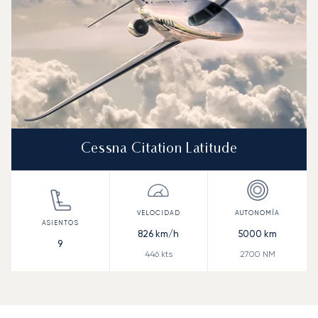
Cessna Citation Latitude
826
km/h
5000
km
9
446
kts
2700
NM