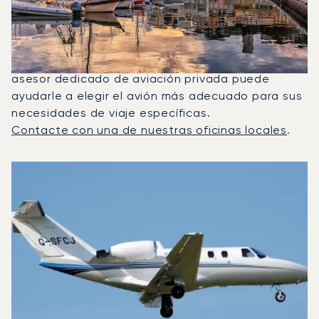
Entre Londres Y Cannes?
En 2025, el Citation CJ1, el Phenom 300 y el
Citation Latitude fueron los jets privados más
utilizados para vuelos entre Cannes y Londres. Un
asesor dedicado de aviación privada puede
ayudarle a elegir el avión más adecuado para sus
necesidades de viaje específicas.
Contacte con una de nuestras oficinas locales
.
Los 3 modelos de aeronave más frecuentes por número d
Foto de la aeronave
Modelo de aeronave
Asientos
Velocidad (km/h)
Velocidad (nudos)
Autonomía (km
Autonomía (NM)