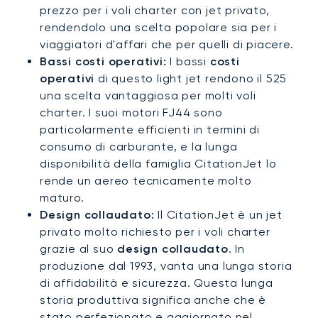
prezzo per i voli charter con jet privato,
rendendolo una scelta popolare sia per i
viaggiatori d'affari che per quelli di piacere.
Bassi costi operativi:
I bassi
costi
operativi
di questo light jet rendono il 525
una scelta vantaggiosa per molti voli
charter. I suoi motori FJ44 sono
particolarmente efficienti in termini di
consumo di carburante, e la lunga
disponibilità della famiglia CitationJet lo
rende un aereo tecnicamente molto
maturo.
Design collaudato:
Il CitationJet è un jet
privato molto richiesto per i voli charter
grazie al suo
design collaudato
. In
produzione dal 1993, vanta una lunga storia
di affidabilità e sicurezza. Questa lunga
storia produttiva significa anche che è
stato perfezionato e aggiornato nel