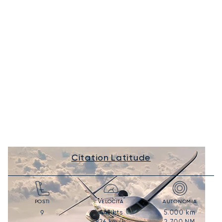
Citation Latitude
POSTI
VELOCITÀ
AUTONOMIA
446
kts
5.000
km
9
826
km/h
2.700
NM