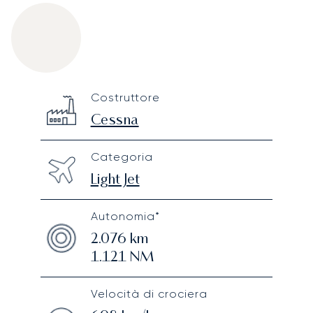
Cessna Citation CJ1
Specification
Value
Costruttore
Technical specifications
Cessna
Categoria
Light Jet
Autonomia*
2.076
km
1.121
NM
Velocità di crociera