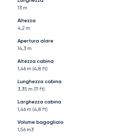
Lunghezza
13
m
Altezza
4,2
m
Apertura alare
14,3
m
Altezza cabina
1,46
m (
4,8
ft)
Lunghezza cabina
3,35
m (
11
ft)
Larghezza cabina
1,46
m (
4,8
ft)
Volume bagagliaio
1,56
m3