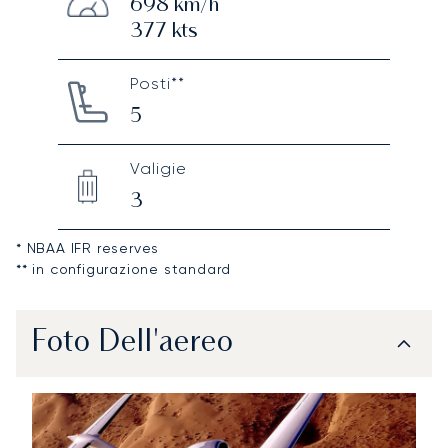
698
km/h
377
kts
Posti**
5
Valigie
3
* NBAA IFR reserves
** in configurazione standard
Foto Dell'aereo