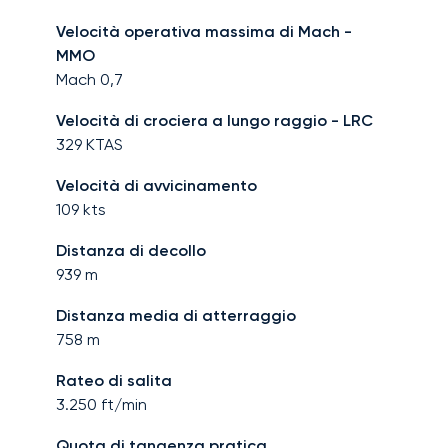
Velocità operativa massima di Mach -
MMO
Mach
0,7
Velocità di crociera a lungo raggio - LRC
329
KTAS
Velocità di avvicinamento
109
kts
Distanza di decollo
939
m
Distanza media di atterraggio
758
m
Rateo di salita
3.250
ft/min
Quota di tangenza pratica