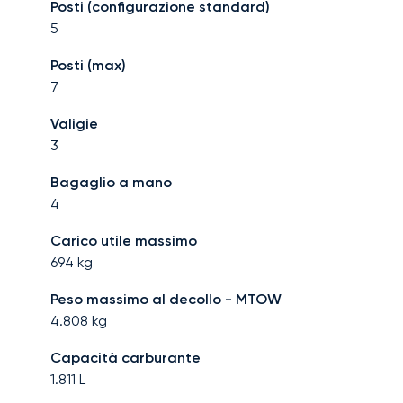
Posti (configurazione standard)
5
Posti (max)
7
Valigie
3
Bagaglio a mano
4
Carico utile massimo
694
kg
Peso massimo al decollo - MTOW
4.808
kg
Capacità carburante
1.811
L