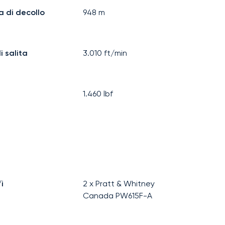
a di decollo
948
m
i salita
3.010
ft/min
1.460
lbf
i
2 x Pratt & Whitney
Canada PW615F-A