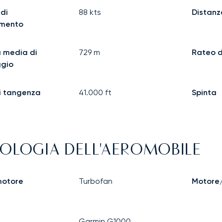
 di
88
kts
Distanz
amento
 media di
729
m
Rateo d
ggio
i tangenza
41.000
ft
Spinta
OLOGIA DELL'AEROMOBILE
motore
Turbofan
Motore/
Garmin G1000