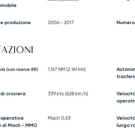
omobile
ine produzione
2006
-
2017
Numero d
TAZIONI
ia
1.167
NM (
2.161
km)
Autonom
(con riserve IFR)
trasfer
 di crociera
339
kts (
628
km/h)
Velocit
operat
 operativa
Mach
0,63
Velocità
 di Mach - MMO
lungo r