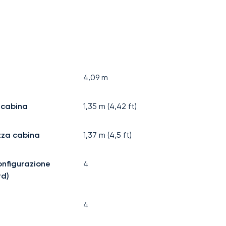
4,09
m
 cabina
1,35
m (
4,42
ft)
zza cabina
1,37
m (
4,5
ft)
configurazione
4
rd)
4