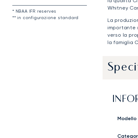
la qualità C
Whitney Cana
* NBAA IFR reserves
** in configurazione standard
La produzio
importante n
verso la pro
la famiglia 
Speci
INFO
Modello
Categor