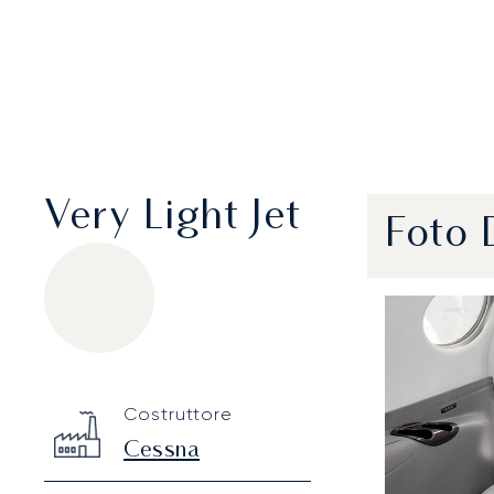
Very Light Jet
Foto 
Cessna Citation Mustang
Specification
Value
Costruttore
Technical specifications
Cessna