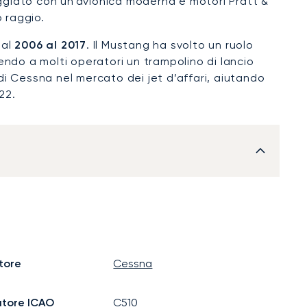
aggiato con un'avionica moderna e motori Pratt &
 raggio.
dal
2006 al 2017
. Il Mustang ha svolto un ruolo
rendo a molti operatori un trampolino di lancio
 di Cessna nel mercato dei jet d’affari, aiutando
22.
tore
Cessna
atore ICAO
C510