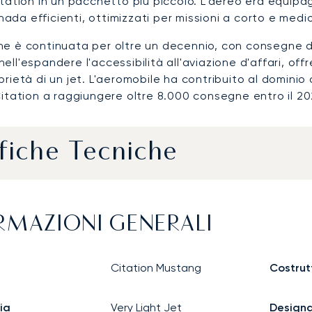
itation in un pacchetto più piccolo. L'aereo era equip
da efficienti, ottimizzati per missioni a corto e medio
ne è continuata per oltre un decennio, con consegne 
ell'espandere l'accessibilità all'aviazione d'affari, off
prietà di un jet. L'aeromobile ha contribuito al dominio
Citation a raggiungere oltre 8.000 consegne entro il 20
fiche Tecniche
RMAZIONI GENERALI
Citation Mustang
Costrut
ia
Very Light Jet
Design