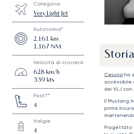
Categoria
Very Light Jet
Autonomia*
2.161
km
1.167
NM
Stori
Velocità di crociera
628
km/h
Cessna
ha s
339
kts
accessibile 
dei VLJ con 
Posti**
Il Mustang h
4
prima incurs
mantenendo l
Valigie
Progettato
4