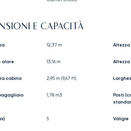
NSIONI E CAPACITÀ
za
12,37
m
Altezza
 alare
13,16
m
Altezza
za cabina
2,95
m (
9,67
ft)
Larghe
bagagliaio
1,78
m3
Posti (
standa
ax)
5
Valigie