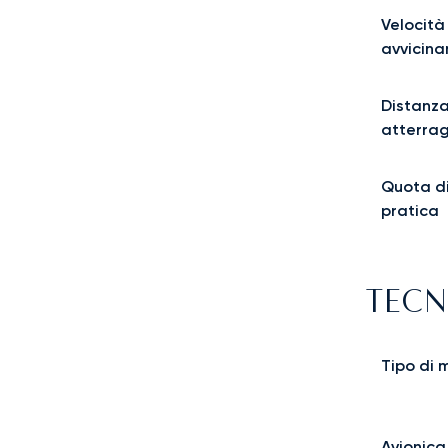
Velocità
avvicin
Distanza
atterra
Quota d
pratica
TECN
Tipo di 
Avionica