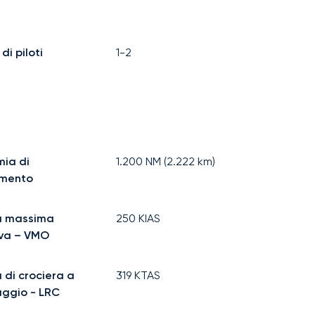
i piloti
1-2
ia di
1.200
NM (
2.222
km)
imento
à massima
250
KIAS
iva – VMO
 di crociera a
319
KTAS
aggio - LRC