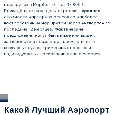
маршрутах в Марбелью — от 17 800 €.
авиации, получившим сертификат Argus®, что
Приведённые ниже цены отражают
средние
подтверждает нашу приверженность
стоимости чартерных рейсов по наиболее
безопасности, надёжности и гибкости. Мы
востребованным маршрутам через Антверпен за
гарантируем слоты на прибытие в Антверпен в
последние 12 месяцев.
Фактические
периоды повышенного спроса — от
предложения могут быть ниже
или выше в
международных торговых выставок до пика
зависимости от сезонности, доступности
туристического сезона.
воздушных судов, применимых налогов и
индивидуальных требований к вашему рейсу.
Какой Лучший Аэропорт