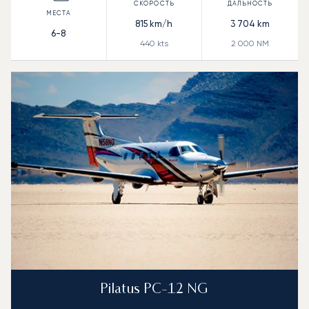
815
km/h
3 704
km
6-8
440
kts
2 000
NM
Pilatus PC-12 NG