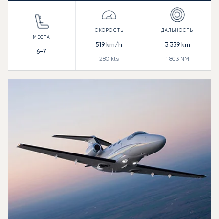
519
km/h
3 339
km
6-7
280
kts
1 803
NM