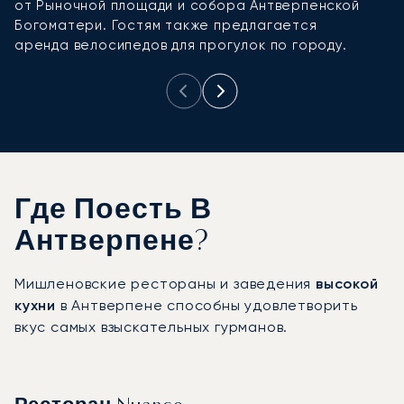
от Рыночной площади и собора Антверпенской
б
Богоматери. Гостям также предлагается
в
аренда велосипедов для прогулок по городу.
у
Где Поесть В
Антверпене?
Мишленовские рестораны и заведения
высокой
кухни
в Антверпене способны удовлетворить
вкус самых взыскательных гурманов.