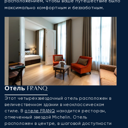
расположением, чтобы ваше путешествие было
максимально комфортным и беззаботным.
Отель FRANQ
О
Этот четырёхзвёздочный отель расположен в
Б
величественном здании в неоклассическом
ц
стиле. В
отеле FRANQ
находится ресторан,
ц
отмеченный звездой Michelin. Отель
м
расположен в центре, в шаговой доступности
г