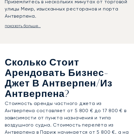
Приземлитесь в нескольких минутах от торговой
улицы Меир, изысканных ресторанов и порта
Антверпена.
показать больше...
LunaJets организует рейсы в международный
аэропорт Антверпена (ANR) с расписанием,
полностью адаптированным под ваши планы. Мы
можем организовать для вас частный трансфер
до алмазных бирж, офисов компаний или
Сколько Стоит
роскошных отелей в центре города. На борту
вашего частного джета вас ждут просторные
Арендовать Бизнес-
кресла, изысканные блюда и абсолютная
Джет В Антверпен/из
конфиденциальность. Наши клиенты часто
выбирают это направление для деловых встреч
Антверпена?
на высшем уровне в алмазной отрасли, визитов в
Стоимость аренды частного джета из
рамках модной индустрии или роскошного
Антверпена составляет от 5 800 € до 17 800 € в
шопинг-уикенда на улице Меир.
зависимости от пункта назначения и типа
воздушного судна. Стоимость перелёта из
Обладая двадцатилетним опытом, LunaJets
Антверпена в Париж начинается от 5 800 €, а на
стала первым европейским брокером частной