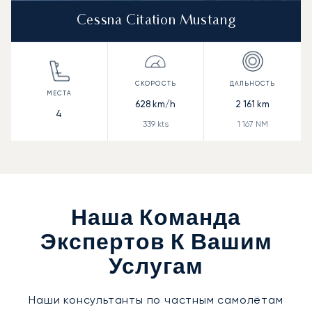
Cessna Citation Mustang
628
km/h
2 161
km
4
339
kts
1 167
NM
Наша Команда
Экспертов К Вашим
Услугам
Наши консультанты по частным самолётам