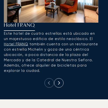
Hotel FRANQ
H
Este hotel de cuatro estrellas está ubicado en
U
un majestuoso edificio de estilo neoclásico. El
A
Hotel FRANQ
también cuenta con un restaurante
p
con estrella Michelin y goza de una céntrica
d
ubicación, a poca distancia de la plaza del
c
Mercado y de la Catedral de Nuestra Señora.
o
Además, ofrece alquiler de bicicletas para
p
explorar la ciudad.
m