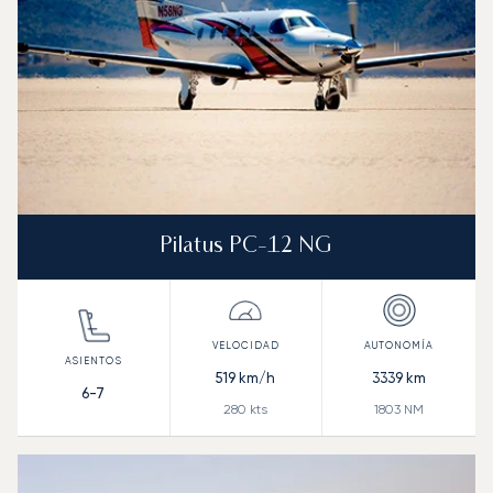
Pilatus PC-12 NG
519
km/h
3339
km
6-7
280
kts
1803
NM