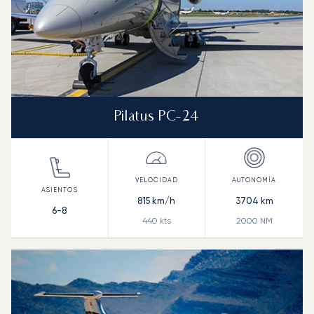
Pilatus PC-24
815
km/h
3704
km
6-8
440
kts
2000
NM