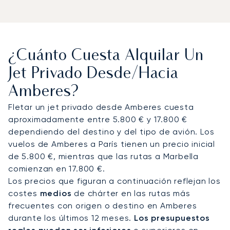
Internacional de Amberes (ANR), con horarios
diseñados completamente en función de sus
planes. Podemos coordinar traslados privados a
las bolsas de diamantes, oficinas corporativas u
¿Cuánto Cuesta Alquilar Un
hoteles de lujo en el centro de la ciudad. A bordo
de su jet privado, disfrutará de asientos
Jet Privado Desde/hacia
espaciosos, gastronomía gourmet y total
Amberes?
privacidad. Nuestros clientes suelen elegir esta
ruta para viajes de negocios de alto nivel en el
Fletar un jet privado desde Amberes cuesta
sector del diamante, visitas a la industria de la
aproximadamente entre 5.800 € y 17.800 €
moda o fines de semana de compras de lujo en la
dependiendo del destino y del tipo de avión. Los
calle Meir.
vuelos de Amberes a París tienen un precio inicial
de 5.800 €, mientras que las rutas a Marbella
Con dos décadas de experiencia, LunaJets fue el
comienzan en 17.800 €.
primer bróker de aviación privada europeo en
Los precios que figuran a continuación reflejan los
obtener la certificación Argus®, lo que refleja
costes
medios
de chárter en las rutas más
nuestro compromiso con la seguridad, la
frecuentes con origen o destino en Amberes
integridad y la flexibilidad. Para Amberes,
durante los últimos 12 meses.
Los presupuestos
aseguramos los slots de llegada durante los