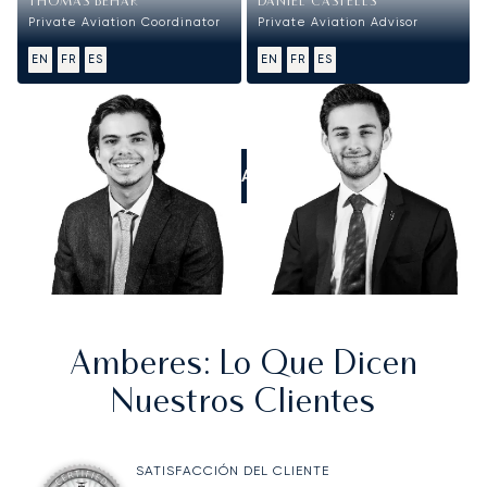
THOMAS BEHAR
DANIEL CASTELLS
Private Aviation Coordinator
Private Aviation Advisor
EN
FR
ES
EN
FR
ES
LLÁMANOS
Amberes
: Lo Que Dicen
Nuestros Clientes
SATISFACCIÓN DEL CLIENTE