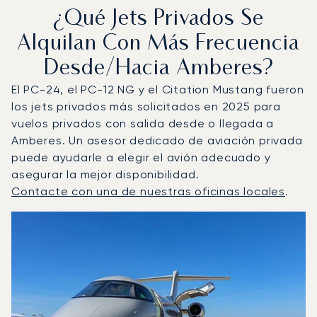
¿Qué Jets Privados Se
Alquilan Con Más Frecuencia
Desde/hacia Amberes?
El PC-24, el PC-12 NG y el Citation Mustang fueron
los jets privados más solicitados en 2025 para
vuelos privados con salida desde o llegada a
Amberes. Un asesor dedicado de aviación privada
puede ayudarle a elegir el avión adecuado y
asegurar la mejor disponibilidad.
Contacte con una de nuestras oficinas locales
.
Amberes : Los 3 modelos de aeronave más operados por 
Foto de la aeronave
Modelo de aeronave
Asientos
Velocidad (km/h)
Velocidad (nudos)
Autonomía (km
Autonomía (NM)