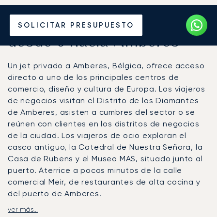
Alquile un Jet Privado
SOLICITAR PRESUPUESTO
desde o hacia Amberes
Un jet privado a Amberes,
Bélgica
, ofrece acceso
directo a uno de los principales centros de
comercio, diseño y cultura de Europa. Los viajeros
de negocios visitan el Distrito de los Diamantes
de Amberes, asisten a cumbres del sector o se
reúnen con clientes en los distritos de negocios
de la ciudad. Los viajeros de ocio exploran el
casco antiguo, la Catedral de Nuestra Señora, la
Casa de Rubens y el Museo MAS, situado junto al
puerto. Aterrice a pocos minutos de la calle
comercial Meir, de restaurantes de alta cocina y
del puerto de Amberes.
ver más...
LunaJets gestiona vuelos chárter al Aeropuerto