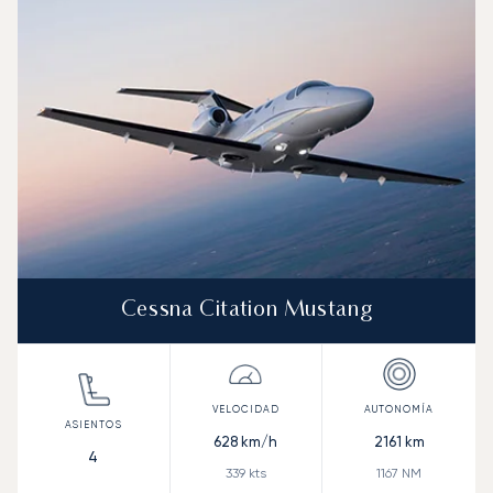
Cessna Citation Mustang
628
km/h
2161
km
4
339
kts
1167
NM