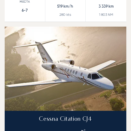
519
km/h
3 339
km
6-7
280
kts
1 803
NM
Cessna Citation CJ4