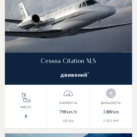
Cessna Citation XLS
*
движений
798
km/h
3 889
km
8
431
kts
2 100
NM