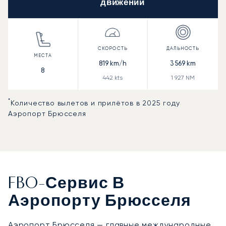
*
движений
819
km/h
3 569
km
8
442
kts
1 927
NM
*
Количество вылетов и прилётов в 2025 году
Аэропорт Брюсселя
FBO-Сервис В
Аэропорту Брюсселя
Аэропорт Брюсселя
— главные международные