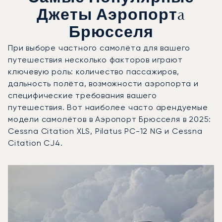
Джеты Аэропортa
Брюсселя
При выборе частного самолёта для вашего
путешествия несколько факторов играют
ключевую роль: количество пассажиров,
дальность полёта, возможности аэропорта и
специфические требования вашего
путешествия. Вот наиболее часто арендуемые
модели самолётов в Аэропорт Брюсселя в 2025:
Cessna Citation XLS, Pilatus PC-12 NG и Cessna
Citation CJ4.
Аэропорт Брюсселя : 3 наиболее востребованные модел
Фото воздушного судна
Модель воздушного судна
Пол
Места
Скорость (км/ч)
Дальность (км)
Дальность (NM)