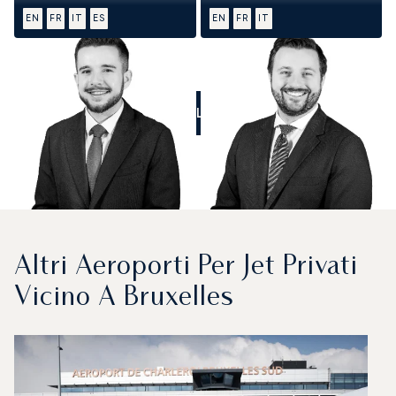
EN
FR
IT
ES
EN
FR
IT
CALL US
Altri Aeroporti Per Jet Privati
Vicino A Bruxelles