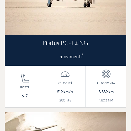
Pilatus PC-12 NG
*
movimenti
519
km/h
3.339
km
6-7
280
kts
1.803
NM