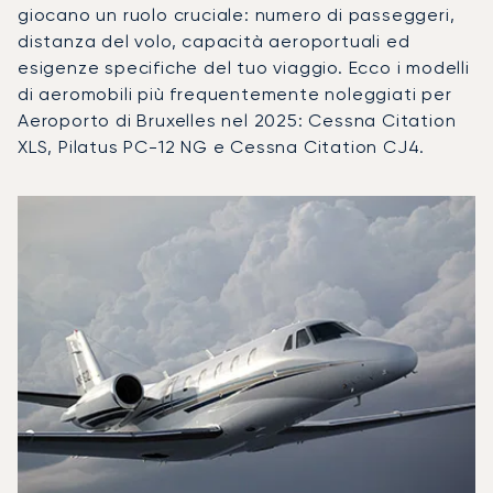
giocano un ruolo cruciale: numero di passeggeri,
distanza del volo, capacità aeroportuali ed
esigenze specifiche del tuo viaggio. Ecco i modelli
di aeromobili più frequentemente noleggiati per
Aeroporto di Bruxelles nel 2025: Cessna Citation
XLS, Pilatus PC-12 NG e Cessna Citation CJ4.
Aeroporto di Bruxelles : I 3 modelli di aeromobile più utiliz
Foto dell'aeromobile
Modello di aeromobile
Movimenti di
Posti
Velocità (km/h)
Velocit
Autonomia (km)
Autonomia (NM)