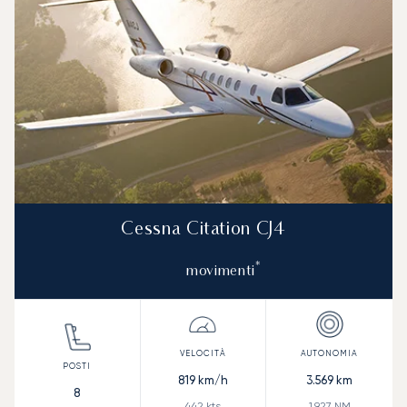
Cessna Citation CJ4
*
movimenti
819
km/h
3.569
km
8
442
kts
1.927
NM