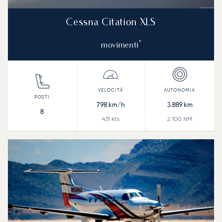
Cessna Citation XLS
*
movimenti
798
km/h
3.889
km
8
431
kts
2.100
NM