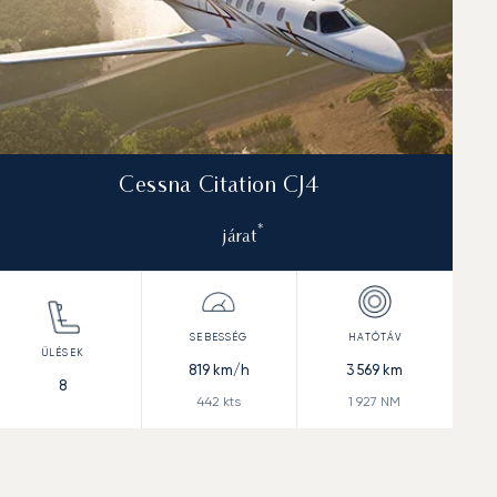
Cessna Citation CJ4
*
járat
819
km/h
3 569
km
8
442
kts
1 927
NM