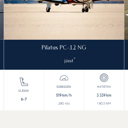
Pilatus PC-12 NG
*
járat
519
km/h
3 339
km
6-7
280
kts
1 803
NM