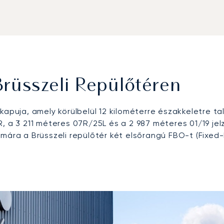
rüsszeli Repülőtéren
apuja, amely körülbelül 12 kilométerre északkeletre ta
R, a 3 211 méteres 07R/25L és a 2 987 méteres 01/19 je
mára a Brüsszeli repülőtér két elsőrangú FBO-t (Fixed