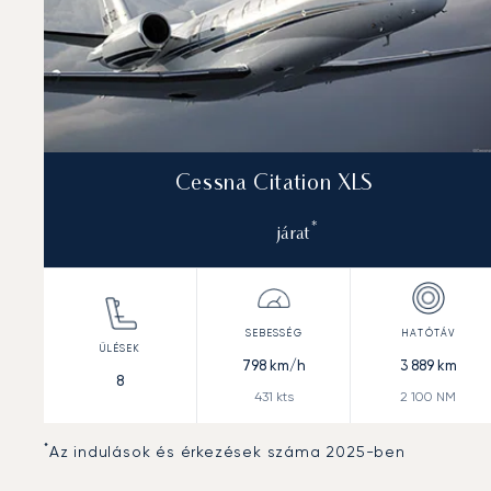
Cessna Citation XLS
*
járat
798
km/h
3 889
km
8
431
kts
2 100
NM
*
Az indulások és érkezések száma 2025-ben