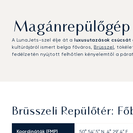
Magánrepülőgép b
A LunaJets-szel élje át a
luxusutazások csúcsát
kultúrájáról ismert belga főváros,
Brüsszel
, tökél
fedélzetén nyújtott felhőtlen kényelemtől a pára
Brüsszeli Repülőtér: F
Koordináták (FMP)
50° 54′ 5″ N, 4° 29′ 4″ E