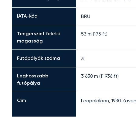
IATA-kód
BRU
Tengerszint feletti
53 m (175 ft)
magasság
Futópályák száma
3
Leghosszabb
3 638
m (
11 936
ft)
futópálya
Cím
Leopoldlaan, 1930 Zave