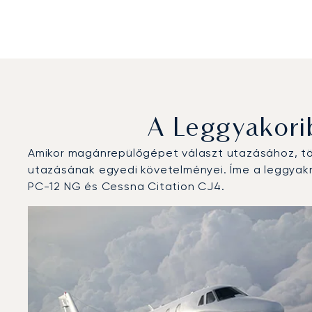
A Leggyakori
Amikor magánrepülőgépet választ utazásához, töb
utazásának egyedi követelményei. Íme a leggyakra
PC-12 NG és Cessna Citation CJ4.
Brüsszeli repülőtér : A 3 legtöbbet repült repülőgép-t
Repülőgép fotója
Repülőgép-típus
Repülési forg
Ülőhelyek
Sebesség (km/h)
Sebesség
Hatótávolság (km)
Hatótávolság (NM)