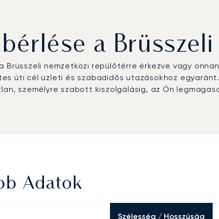
érlése a Brüsszeli 
a Brüsszeli nemzetközi repülőtérre érkezve vagy onnan
etes úti cél üzleti és szabadidős utazásokhoz egyaránt.
tlan, személyre szabott kiszolgálásig, az Ön legmaga
őbb Adatok
Szélesség / Hosszúság