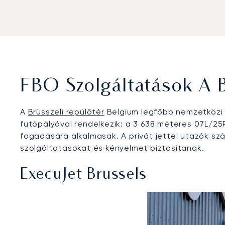
FBO Szolgáltatások A B
A
Brüsszeli repülőtér
Belgium legfőbb nemzetközi k
futópályával rendelkezik: a 3 638 méteres 07L/25
fogadására alkalmasak. A privát jettel utazók szá
szolgáltatásokat és kényelmet biztosítanak.
ExecuJet Brussels