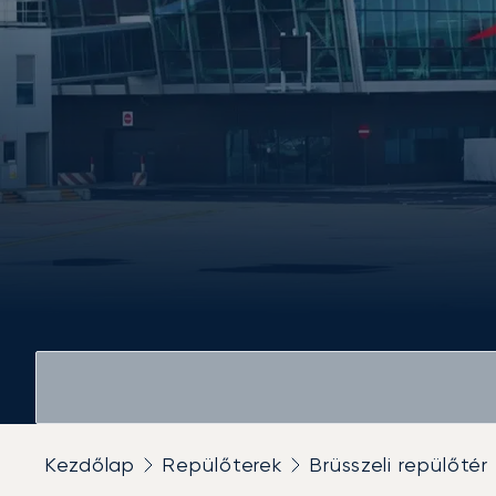
Kezdőlap
Repülőterek
Brüsszeli repülőtér