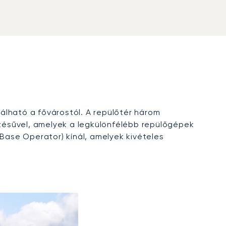
lálható a fővárostól. A repülőtér három
lzésűvel, amelyek a legkülönfélébb repülőgépek
-Base Operator) kínál, amelyek kivételes