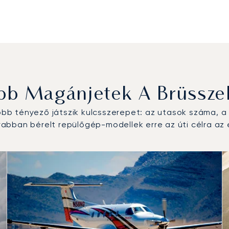
bb Magánjetek A Brüsszel
b tényező játszik kulcsszerepet: az utasok száma, a r
bban bérelt repülőgép-modellek erre az úti célra az e
ípus a repülési forgalom száma alapján 2025-ben
alom 2025-ben
 (csomó)