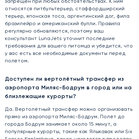
запрещён при любых обстоятельствах. К ним
относятся питбультерьер, стаффордширский
терьер, японская тоса, аргентинский дог, фила
бразилейро и американский булли. Правила
регулярно обновляются, поэтому ваш
консультант LunaJets уточнит последние
требования для вашего питомца и убедится, что
у вас есть все необходимые документы перед
полётом.
Доступен ли вертолётный трансфер из
аэропорта Миляс-Бодрум в город или на
близлежащие курорты?
Да. Вертолётный трансфер можно организовать
прямо из аэропорта Миляс-Бодрум. Полёт до
города Бодрум занимает около 15 минут, а
популярные курорты, такие как Ялыкавак или Six
Senses Kaplankaya, также находятся в пределах