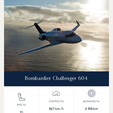
Bombardier Challenger 604
867
km/h
6 958
km
10