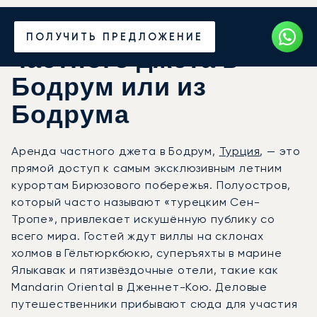
Закажите аренду
ПОЛУЧИТЬ ПРЕДЛОЖЕНИЕ
частного джета в
Бодрум или из
Бодрума
Аренда частного джета в Бодрум,
Турция
, — это
прямой доступ к самым эксклюзивным летним
курортам Бирюзового побережья. Полуостров,
который часто называют «турецким Сен-
Тропе», привлекает искушённую публику со
всего мира. Гостей ждут виллы на склонах
холмов в Гёльтюркбюкю, суперъяхты в марине
Ялыкавак и пятизвёздочные отели, такие как
Mandarin Oriental в Дженнет-Кою. Деловые
путешественники прибывают сюда для участия