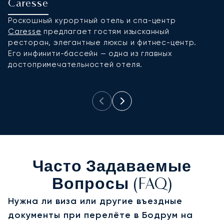
Caresse
M
Роскошный курортный отель и спа-центр
И
Caresse
предлагает гостям изысканный
B
ресторан, элегантные люксы и фитнес-центр.
а
Его инфинити-бассейн — одна из главных
п
достопримечательностей отеля.
р
к
Часто Задаваемые
Вопросы (FAQ)
Нужна ли виза или другие въездные
документы при перелёте в Бодрум на