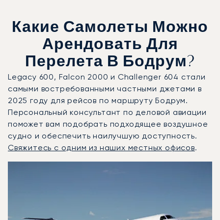
Какие Самолеты Можно
Арендовать Для
Перелета В Бодрум?
Legacy 600, Falcon 2000 и Challenger 604 стали
самыми востребованными частными джетами в
2025 году для рейсов по маршруту Бодрум.
Персональный консультант по деловой авиации
поможет вам подобрать подходящее воздушное
судно и обеспечить наилучшую доступность.
Свяжитесь с одним из наших местных офисов
.
Бодрум : 3 наиболее востребованные модели воздушных
Фото воздушного судна
Модель воздушного судна
Скорость (км/ч)
Скорость (узлы)
Дал
Дальность (NM)