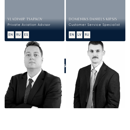
VLADIMIR TSARKOV
DOMENIKS DANIELS KIRSIS
Private Aviation Advisor
Customer Service Specialist
EN
RU
ES
EN
LV
RU
ПОЗВОНИТЕ НАМ