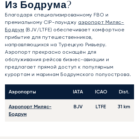
Из Бодрума?
Благодаря специализированному FBO и
премиальному CIP-лаунджу
аэропорт Миляс-
Бодрум
(BJV/LTFE) обеспечивает комфортное
прибытие для путешественников,
направляющихся на Турецкую Ривьеру.
Аэропорт прекрасно оснащён для
обслуживания рейсов бизнес-авиации и
предлагает прямой доступ к популярным
курортам и маринам Бодрумского полуострова.
Аэропорты
IATA
ICAO
Dist.
Аэропорт Миляс-
BJV
LTFE
31 km
Бодрум