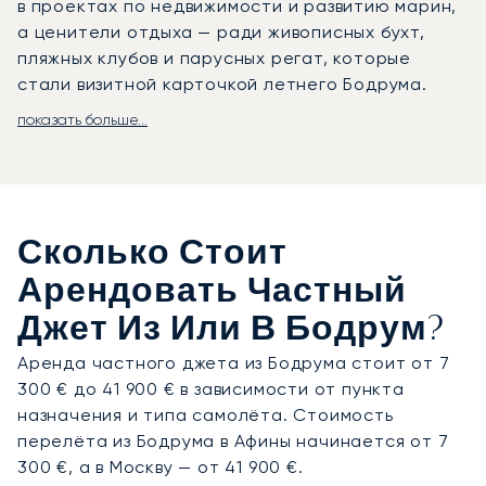
в проектах по недвижимости и развитию марин,
а ценители отдыха — ради живописных бухт,
пляжных клубов и парусных регат, которые
стали визитной карточкой летнего Бодрума.
показать больше...
LunaJets организует частные перелёты в
аэропорт Миляс-Бодрум (BJV) — круглосуточный
авиаузел с отдельным терминалом для бизнес-
авиации, расположенный примерно в 35 минутах
езды от города Бодрум. VIP-пассажиры
Сколько Стоит
проходят ускоренный таможенный контроль и
могут воспользоваться прямым трансфером от
Арендовать Частный
трапа самолёта до автомобиля. Далее
Джет Из Или В Бодрум?
большинство клиентов отправляются на
автомобиле с водителем к виллам, отелям или
Аренда частного джета из Бодрума стоит от 7
яхтам. Вертолётный трансфер позволяет
300 € до 41 900 € в зависимости от пункта
сократить время в пути до марины Ялыкавак до
назначения и типа самолёта. Стоимость
15–20 минут по сравнению с 45-минутной
перелёта из Бодрума в Афины начинается от 7
поездкой на автомобиле.
300 €, а в Москву — от 41 900 €.