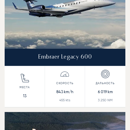
Embraer Legacy 600
843
km/h
6 019
km
13
455
kts
3 250
NM