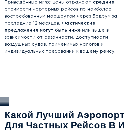
Приведённые ниже цены отражают
средние
Обладая двадцатилетним опытом, компания
стоимости чартерных рейсов по наиболее
LunaJets стала первым европейским брокером
востребованным маршрутам через Бодрум за
частной авиации, получившим сертификат
последние 12 месяцев.
Фактические
Argus®, что подтверждает высочайшие
предложения могут быть ниже
или выше в
стандарты безопасности и сервиса. В Бодруме
зависимости от сезонности, доступности
наш опыт гарантирует полную
воздушных судов, применимых налогов и
конфиденциальность прибытия в пик летнего
индивидуальных требований к вашему рейсу.
сезона, безупречную организацию трансферов в
Парадайз-Бэй или Ялыкавак, а также
индивидуальную поддержку для гостей,
посещающих регаты или частные мероприятия в
марине Ялыкавак — центре элитного яхтинга на
полуострове.
Какой Лучший Аэропорт
Для Частных Рейсов В И