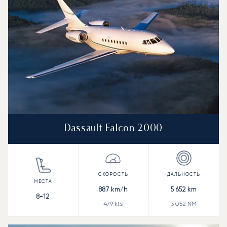
Dassault Falcon 2000
887
km/h
5 652
km
8-12
479
kts
3 052
NM