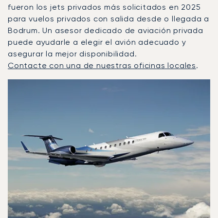
fueron los jets privados más solicitados en 2025
para vuelos privados con salida desde o llegada a
Bodrum. Un asesor dedicado de aviación privada
puede ayudarle a elegir el avión adecuado y
asegurar la mejor disponibilidad.
Contacte con una de nuestras oficinas locales
.
Bodrum : Los 3 modelos de aeronave más operados por n
Foto de la aeronave
Modelo de aeronave
Asientos
Velocidad (km/h)
Velocidad (nudos)
Autonomía (km
Autonomía (NM)