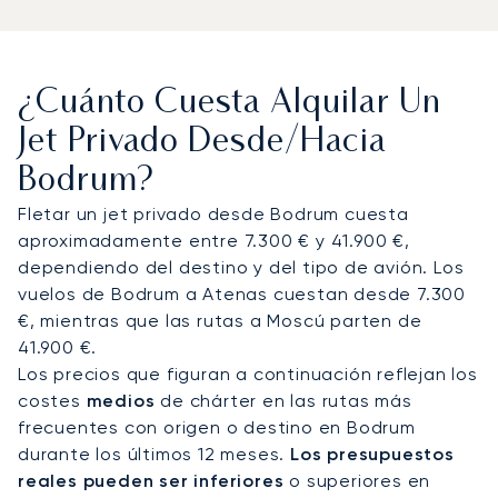
abiertas 24 horas con una terminal privada
exclusiva, a unos 35 minutos de la ciudad de
Bodrum. Los pasajeros VIP disfrutan de trámites
¿Cuánto Cuesta Alquilar Un
de aduana rápidos y traslados directos del jet al
coche. Desde allí, la mayoría de los clientes
Jet Privado Desde/hacia
continúan en vehículo con chófer hacia sus villas,
Bodrum?
resorts o yates, mientras que los traslados en
helicóptero reducen el trayecto a la marina de
Fletar un jet privado desde Bodrum cuesta
Yalıkavak a unos 15-20 minutos, frente a los 45
aproximadamente entre 7.300 € y 41.900 €,
minutos en coche.
dependiendo del destino y del tipo de avión. Los
vuelos de Bodrum a Atenas cuestan desde 7.300
Con dos décadas de experiencia, LunaJets fue el
€, mientras que las rutas a Moscú parten de
primer bróker de aviación privada europeo en
41.900 €.
recibir la certificación Argus®, lo que refleja unos
Los precios que figuran a continuación reflejan los
rigurosos estándares de seguridad y servicio. En
costes
medios
de chárter en las rutas más
Bodrum, esto se traduce en llegadas discretas
frecuentes con origen o destino en Bodrum
durante los meses de verano, traslados eficientes
durante los últimos 12 meses.
Los presupuestos
y apoyo personalizado para eventos privados o
reales pueden ser inferiores
o superiores en
regatas en la marina de Yalıkavak.