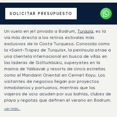
Alquile un Jet Privado
SOLICITAR PRESUPUESTO
desde o hacia Bodrum
Un vuelo en jet privado a Bodrum,
Turquía
, es la
vía más directa a los retiros estivales más
exclusivos de la Costa Turquesa. Conocida como
la «Saint-Tropez de Turquía», la península atrae a
una clientela internacional en busca de villas en
las laderas de Göltürkbükü, superyates en la
marina de Yalıkavak y resorts de cinco estrellas
como el Mandarin Oriental en Cennet Koyu. Los
visitantes de negocios llegan por proyectos
inmobiliarios y portuarios, mientras que los
viajeros de ocio acuden por sus bahías, clubes de
playa y regatas que definen el verano en Bodrum.
ver más...
LunaJets organiza vuelos chárter al aeropuerto
de Milas-Bodrum (BJV), unas instalaciones