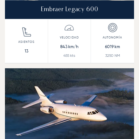
Embraer Legacy 600
843
km/h
6019
km
13
455
kts
3250
NM