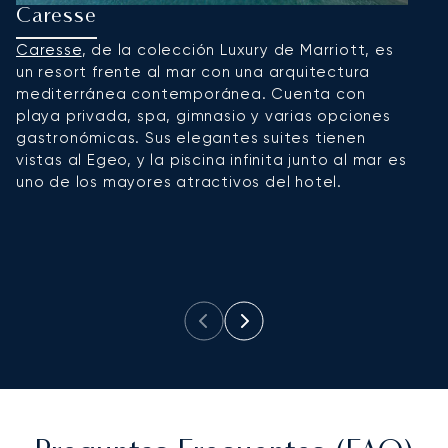
Caresse
T
Caresse
, de la colección Luxury de Marriott, es
T
un resort frente al mar con una arquitectura
co
mediterránea contemporánea. Cuenta con
D
playa privada, spa, gimnasio y varias opciones
p
gastronómicas. Sus elegantes suites tienen
s
vistas al Egeo, y la piscina infinita junto al mar es
ex
uno de los mayores atractivos del hotel.
p
ex