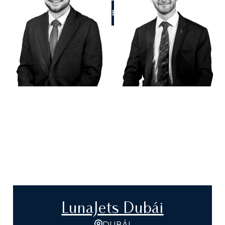
LLÁMENOS
LunaJets Dubái
DUBÁI