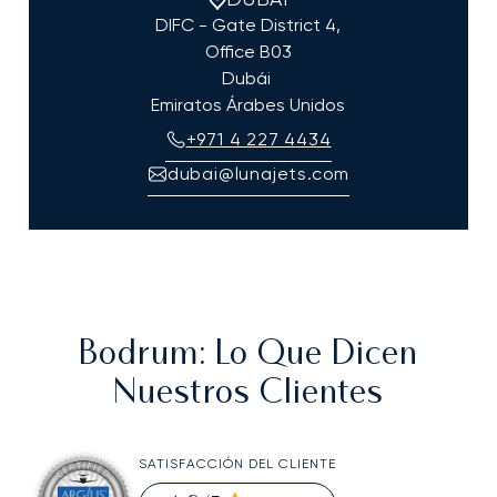
DIFC - Gate District 4,
Office B03
Dubái
Emiratos Árabes Unidos
+971 4 227 4434
dubai@lunajets.com
Bodrum
: Lo Que Dicen
Nuestros Clientes
SATISFACCIÓN DEL CLIENTE