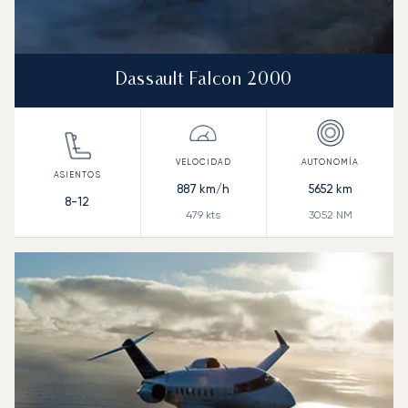
Dassault Falcon 2000
887
km/h
5652
km
8-12
479
kts
3052
NM