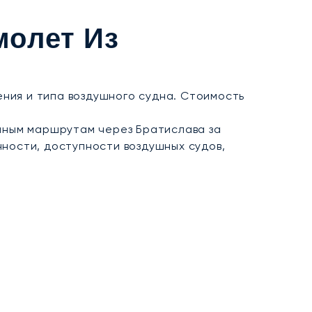
том Argus®, прозрачное ценообразование и
молет Из
славе это означает возможность организации
тскому винному пути или удобных стыковок с
ения и типа воздушного судна. Стоимость
нным маршрутам через Братислава за
нности, доступности воздушных судов,