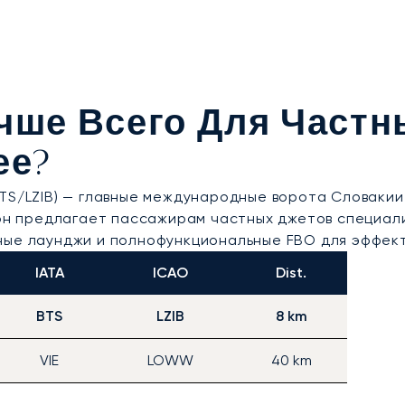
чше Всего Для Частн
ее?
TS/LZIB) — главные международные ворота Словакии 
, он предлагает пассажирам частных джетов специа
ные лаунджи и полнофункциональные FBO для эффект
IATA
ICAO
Dist.
BTS
LZIB
8 km
VIE
LOWW
40 km