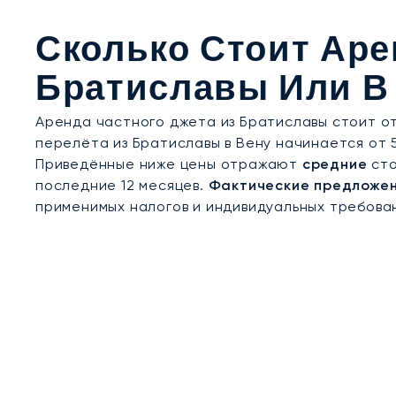
Обладая двадцатилетним опытом, LunaJets га
Сколько Стоит Аре
гибкие чартерные решения, которым доверяют к
срочных рейсов для деловых встреч, частных т
Братиславы Или В
Веной и другими центрами Центральной Европы
Аренда частного джета из Братиславы стоит от 
перелёта из Братиславы в Вену начинается от 5 
Приведённые ниже цены отражают
средние
сто
последние 12 месяцев.
Фактические предложен
применимых налогов и индивидуальных требован