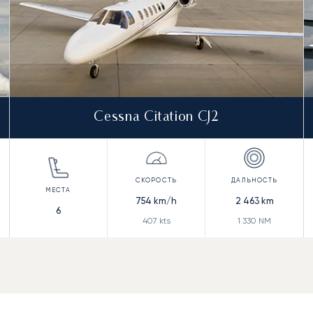
Cessna Citation CJ2
754
km/h
2 463
km
6
407
kts
1 330
NM