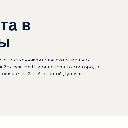
та в
вы
путешественников привлекает мощная
йся сектор IT и финансов. Гости города
, оживлённой набережной Дуная и
ра города и полностью оборудованный для
ики также выбирают международный аэропорт
оклассные услуги FBO и широкие возможности
дь то конфиденциальный визит на выставку
водителем обеспечит безупречную поездку в