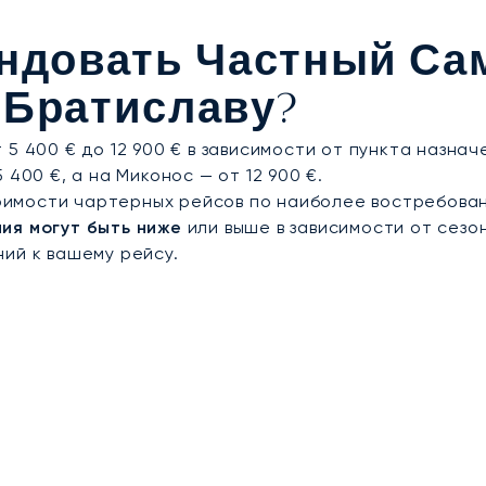
рантирует безопасность, подтверждённую сертифика
ндовать Частный Са
лиенты по всей Европе и за её пределами. В Брати
рансферов в винодельческие поместья по Малокарпа
 Братиславу?
.
5 400 € до 12 900 € в зависимости от пункта назнач
400 €, а на Миконос — от 12 900 €.
имости чартерных рейсов по наиболее востребова
ия могут быть ниже
или выше в зависимости от сезо
ий к вашему рейсу.