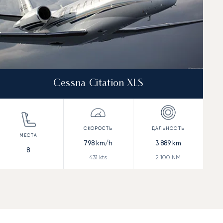
Cessna Citation XLS
798
km/h
3 889
km
8
431
kts
2 100
NM