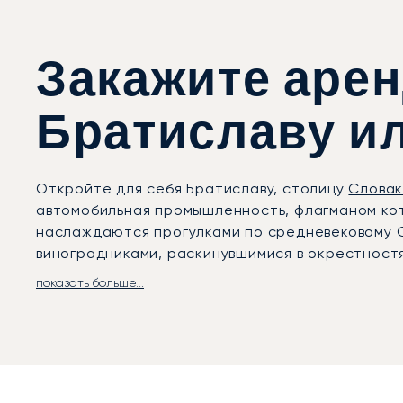
Закажите арен
Братиславу и
Откройте для себя Братиславу, столицу
Словак
автомобильная промышленность, флагманом кото
наслаждаются прогулками по средневековому С
виноградниками, раскинувшимися в окрестностя
показать больше...
LunaJets организует рейсы в аэропорт Братисл
приёма частной авиации. Для дальнемагистра
Вены, который находится менее чем в часе езд
для межконтинентальных перелётов. Каждый пер
Incheba Expo, круиз по Дунаю или игра в гольф
отель или загородную резиденцию.