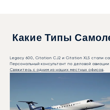
Какие Типы Самол
Legacy 600, Citation CJ2 и Citation XLS стали
Персональный консультант по деловой авиации
Свяжитесь с одним из наших местных офисов
.
Братислава : 3 наиболее востребованные модели во
Фото воздушного судна
Модель воздушного судна
Скорость (км/ч)
Скорость (узлы)
Дальность (NM)