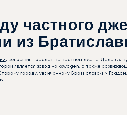
ду частного дже
ли из Братисла
ии
, совершив перелёт на частном джете. Деловых 
рой является завод Volkswagen, а также развивающи
тарому городу, увенчанному Братиславским Градом
х.
авы, расположенный всего в 15–20 минутах от цент
льных или сложных маршрутов многие путешественн
ы. Он предлагает большее количество слотов, перв
елёт организуется с учётом ваших приоритетов, бу
 на курорте Penati Golf Resort. Трансфер с личным 