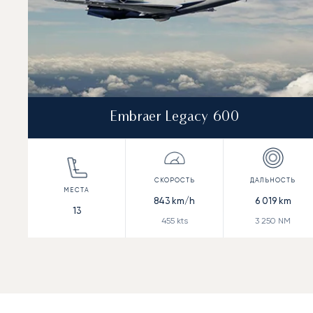
Embraer Legacy 600
843
km/h
6 019
km
13
455
kts
3 250
NM