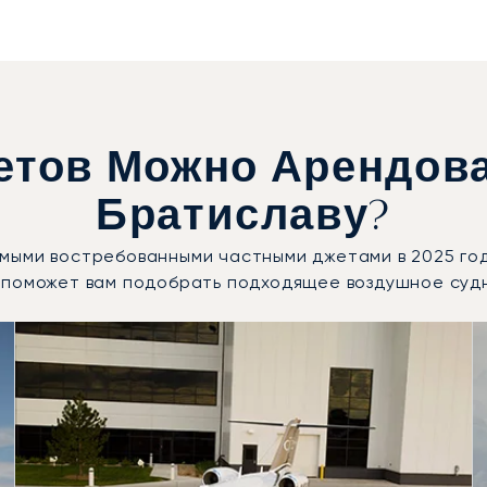
етов Можно Арендова
Братиславу?
 самыми востребованными частными джетами в 2025 г
 поможет вам подобрать подходящее воздушное суд
здушных судов по числу полётных движений в 2025 году
Места
Дальность (км)