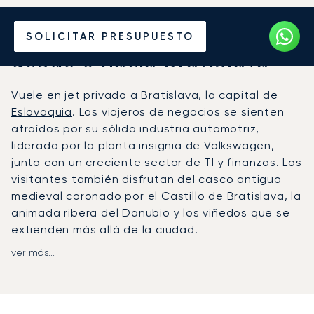
Alquile un Jet Privado
SOLICITAR PRESUPUESTO
desde o hacia Bratislava
Vuele en jet privado a Bratislava, la capital de
Eslovaquia
. Los viajeros de negocios se sienten
atraídos por su sólida industria automotriz,
liderada por la planta insignia de Volkswagen,
junto con un creciente sector de TI y finanzas. Los
visitantes también disfrutan del casco antiguo
medieval coronado por el Castillo de Bratislava, la
animada ribera del Danubio y los viñedos que se
extienden más allá de la ciudad.
ver más...
LunaJets organiza vuelos al Aeropuerto de
Bratislava, situado a solo 15-20 minutos del
centro de la ciudad y totalmente equipado para
la aviación privada. Para itinerarios complejos o