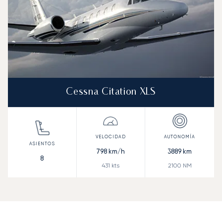
Cessna Citation XLS
798
km/h
3889
km
8
431
kts
2100
NM