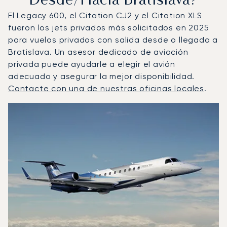
Desde/hacia Bratislava?
El Legacy 600, el Citation CJ2 y el Citation XLS
fueron los jets privados más solicitados en 2025
para vuelos privados con salida desde o llegada a
Bratislava. Un asesor dedicado de aviación
privada puede ayudarle a elegir el avión
adecuado y asegurar la mejor disponibilidad.
Contacte con una de nuestras oficinas locales
.
Bratislava : Los 3 modelos de aeronave más operados po
Foto de la aeronave
Modelo de aeronave
Asientos
Velocidad (km/h)
Velocidad (nudos)
Autonomía (km
Autonomía (NM)