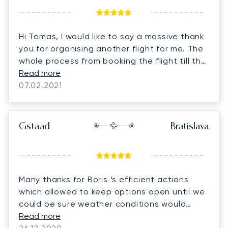
Hi Tomas, I would like to say a massive thank
you for organising another flight for me. The
whole process from booking the flight till the
landing and arriving to my final destination
Read more
couldn’t be more easy and smooth.
07.02.2021
Gstaad
Bratislava
Many thanks for Boris ‘s efficient actions
which allowed to keep options open until we
could be sure weather conditions would
allow for today’s flight from Saanen to
Read more