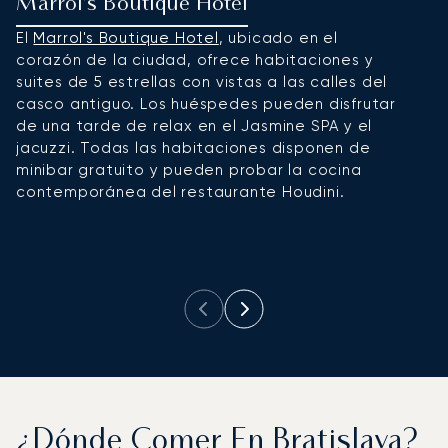
Marrol’s Boutique Hotel
R
El
Marrol's Boutique Hotel
, ubicado en el
E
corazón de la ciudad, ofrece habitaciones y
e
suites de 5 estrellas con vistas a las calles del
p
casco antiguo. Los huéspedes pueden disfrutar
de
de una tarde de relax en el Jasmine SPA y el
ho
jacuzzi. Todas las habitaciones disponen de
a
minibar gratuito y pueden probar la cocina
d
contemporánea del restaurante Houdini.
r
se
¿Dónde Comer En Bratislava?