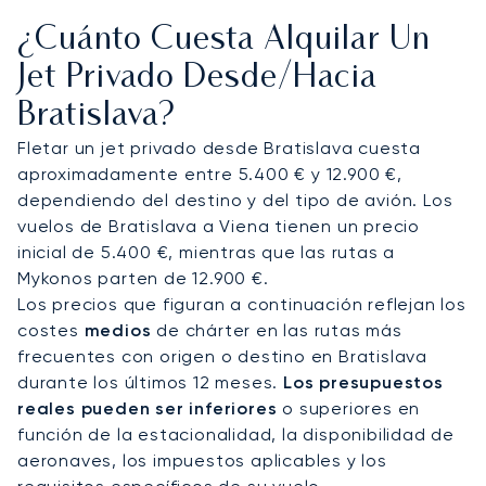
de larga distancia, muchos viajeros también
¿Cuánto Cuesta Alquilar Un
utilizan el Aeropuerto Internacional de Viena, a
menos de una hora de distancia, que ofrece una
Jet Privado Desde/hacia
mayor disponibilidad de slots, servicios FBO de
Bratislava?
primer nivel y amplias conexiones
intercontinentales. Cada viaje se personaliza
Fletar un jet privado desde Bratislava cuesta
según las prioridades del cliente, ya sea para una
aproximadamente entre 5.400 € y 12.900 €,
llegada discreta a la Incheba Expo, un crucero por
dependiendo del destino y del tipo de avión. Los
el Danubio o una partida de golf en el Penati Golf
vuelos de Bratislava a Viena tienen un precio
Resort. Los traslados con chófer garantizan una
inicial de 5.400 €, mientras que las rutas a
llegada impecable a hoteles y fincas rurales.
Mykonos parten de 12.900 €.
Los precios que figuran a continuación reflejan los
Con dos décadas de experiencia, LunaJets
costes
medios
de chárter en las rutas más
ofrece seguridad certificada por Argus®, precios
frecuentes con origen o destino en Bratislava
transparentes y servicios de chárter flexibles,
durante los últimos 12 meses.
Los presupuestos
reconocidos en toda Europa y más allá. En
reales pueden ser inferiores
o superiores en
Bratislava, esto se traduce en gestionar vuelos
función de la estacionalidad, la disponibilidad de
con poca antelación para reuniones de negocios,
aeronaves, los impuestos aplicables y los
organizar traslados privados a bodegas en la ruta