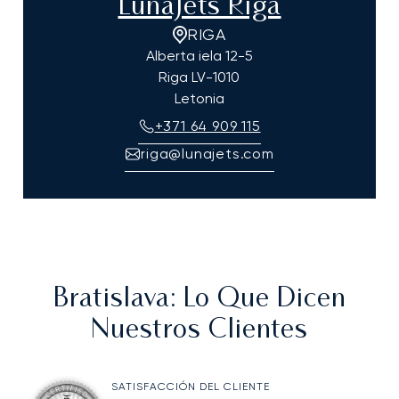
LunaJets Riga
RIGA
Alberta iela 12-5
Riga
LV-1010
Letonia
+371 64 909 115
riga@lunajets.com
Bratislava
: Lo Que Dicen
Nuestros Clientes
SATISFACCIÓN DEL CLIENTE