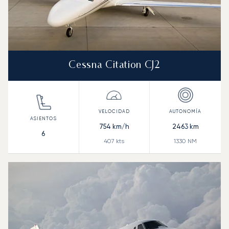
Cessna Citation CJ2
754
km/h
2463
km
6
407
kts
1330
NM