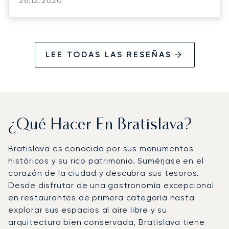
Bratislava. As for our previous flights this
26.12.2020
year, Boris was extremely helpful. Kind
regards
LEE TODAS LAS RESEÑAS
¿Qué Hacer En Bratislava?
Bratislava es conocida por sus monumentos
históricos y su rico patrimonio. Sumérjase en el
corazón de la ciudad y descubra sus tesoros.
Desde disfrutar de una gastronomía excepcional
en restaurantes de primera categoría hasta
explorar sus espacios al aire libre y su
arquitectura bien conservada, Bratislava tiene