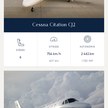
Cessna Citation CJ2
754
km/h
2 463
km
6
407
kts
1 330
NM