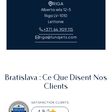
RIGA
Alberta iela 12-5
Riga
LV-1010
Lettonie
+371 64 909 115
riga@lunajets.com
Bratislava
: Ce Que Disent Nos
Clients
SATISFACTION CLIENTS
4,8