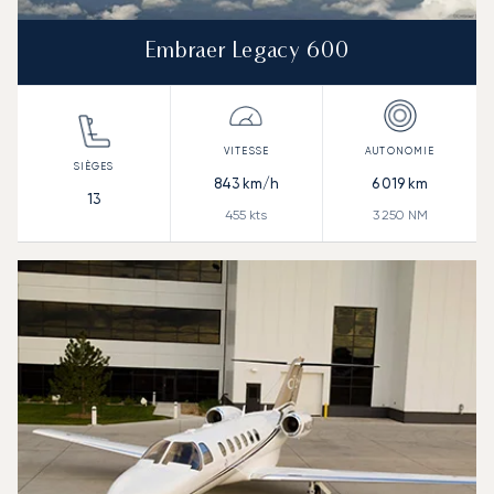
Embraer Legacy 600
843
km/h
6 019
km
13
455
kts
3 250
NM