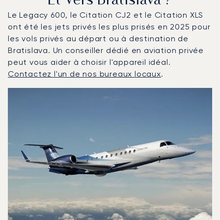
Et Vers Bratislava ?
Le Legacy 600, le Citation CJ2 et le Citation XLS
ont été les jets privés les plus prisés en 2025 pour
les vols privés au départ ou à destination de
Bratislava. Un conseiller dédié en aviation privée
peut vous aider à choisir l'appareil idéal.
Contactez l'un de nos bureaux locaux
.
Bratislava : Les 3 modèles d'aéronefs les plus fréquent
Photo de l'aéronef
Modèle d'aéronef
Sièges
Vitesse (km/h)
Vitesse (nœuds)
Autonomie (km)
Autonomie (NM)