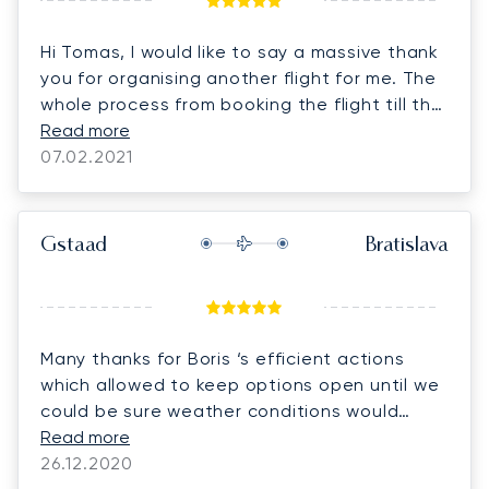
Hi Tomas, I would like to say a massive thank
you for organising another flight for me. The
whole process from booking the flight till the
landing and arriving to my final destination
Read more
couldn’t be more easy and smooth.
07.02.2021
Gstaad
Bratislava
Many thanks for Boris ‘s efficient actions
which allowed to keep options open until we
could be sure weather conditions would
allow for today’s flight from Saanen to
Read more
Bratislava. As for our previous flights this
26.12.2020