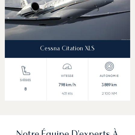
Cessna Citation XLS
798
km/h
3 889
km
8
431
kts
2 100
NM
Notre Équipe D'experts À