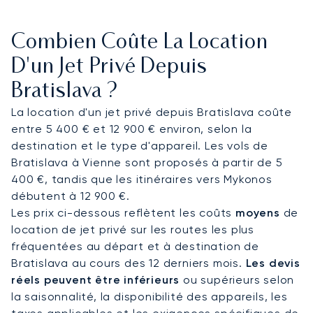
privée. Des transferts avec chauffeur peuvent
être prévus afin de rejoindre l’Incheba Expo, les
Combien Coûte La Location
hôtels du centre-ville, le Penati Golf Resort ou les
domaines viticoles des environs.
D'un Jet Privé Depuis
Bratislava ?
Premier courtier européen certifié par ARGUS,
LunaJets met vingt ans d’expertise au service de
La location d'un jet privé depuis Bratislava coûte
ses clients. À Bratislava, cela permet notamment
entre 5 400 € et 12 900 € environ, selon la
d’organiser des vols de dernière minute pour des
destination et le type d'appareil. Les vols de
réunions d’affaires, de coordonner des transferts
Bratislava à Vienne sont proposés à partir de 5
vers la route des Petites Carpates ou d’assurer
400 €, tandis que les itinéraires vers Mykonos
des correspondances efficaces avec Vienne et
débutent à 12 900 €.
les pincipales ville d’Europe centrale.
Les prix ci-dessous reflètent les coûts
moyens
de
location de jet privé sur les routes les plus
fréquentées au départ et à destination de
Bratislava au cours des 12 derniers mois.
Les devis
réels peuvent être inférieurs
ou supérieurs selon
la saisonnalité, la disponibilité des appareils, les