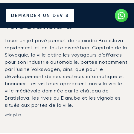
Louer un Jet Privé depuis et
DEMANDER UN DEVIS
vers Bratislava
Louer un jet privé permet de rejoindre Bratislava
rapidement et en toute discrétion. Capitale de la
Slovaquie
, la ville attire les voyageurs d’affaires
pour son industrie automobile, portée notamment
par l’usine Volkswagen, ainsi que pour le
développement de ses secteurs informatique et
financier. Les visiteurs apprécient aussi la vieille
ville médiévale dominée par le château de
Bratislava, les rives du Danube et les vignobles
situés aux portes de la ville.
voir plus...
LunaJets organise des vols depuis et vers
l’aéroport de Bratislava, situé à environ 15 à 20
minutes du centre-ville et adapté à l’aviation