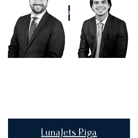
APPELEZ-NOUS
LunaJets Riga