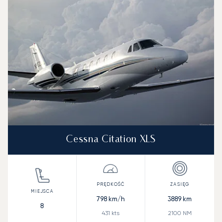
Cessna Citation XLS
798
km/h
3889
km
8
431
kts
2100
NM