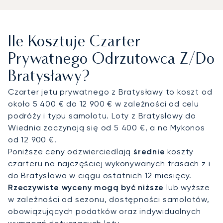
centrum miasta i w pełni przygotowane do obsługi
lotnictwa prywatnego. W przypadku lotów
długodystansowych lub złożonych tras wielu
Ile Kosztuje Czarter
podróżnych wybiera również Międzynarodowy Port
Lotniczy w Wiedniu, oddalony o niecałą godzinę
Prywatnego Odrzutowca Z/do
drogi. Oferuje on większą dostępność slotów
Bratysławy?
lotniskowych, usługi FBO na najwyższym poziomie
oraz rozbudowaną siatkę połączeń
Czarter jetu prywatnego z Bratysławy to koszt od
międzykontynentalnych. Każdą podróż
około 5 400 € do 12 900 € w zależności od celu
dostosowujemy do priorytetów naszych klientów,
podróży i typu samolotu. Loty z Bratysławy do
niezależnie od tego, czy celem jest dyskretny
Wiednia zaczynają się od 5 400 €, a na Mykonos
przylot na targi Incheba Expo, rejs po Dunaju czy
od 12 900 €.
gra w golfa w Penati Golf Resort. Transfery z
Poniższe ceny odzwierciedlają
średnie
koszty
szoferem zapewniają płynny dojazd do hoteli i
czarteru na najczęściej wykonywanych trasach z i
wiejskich posiadłości.
do Bratysława w ciągu ostatnich 12 miesięcy.
Rzeczywiste wyceny mogą być niższe
lub wyższe
Dzięki dwudziestoletniemu doświadczeniu
w zależności od sezonu, dostępności samolotów,
LunaJets gwarantuje bezpieczeństwo
obowiązujących podatków oraz indywidualnych
potwierdzone certyfikatem Argus®, przejrzyste