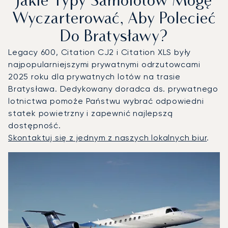
Jakie Typy Samolotów Mogę
Wyczarterować, Aby Polecieć
Do Bratysławy?
Legacy 600, Citation CJ2 i Citation XLS były
najpopularniejszymi prywatnymi odrzutowcami
2025 roku dla prywatnych lotów na trasie
Bratysława. Dedykowany doradca ds. prywatnego
lotnictwa pomoże Państwu wybrać odpowiedni
statek powietrzny i zapewnić najlepszą
dostępność.
Skontaktuj się z jednym z naszych lokalnych biur
.
Bratysława : 3 najpopularniejsze modele statków powietrz
Zdjęcie samolotu
Model samolotu
Miejsca
Prędkość (km/h)
Prędkość (węzły)
Zasięg (km)
Zasięg (NM)