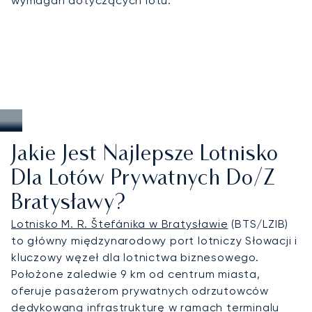
wymagań dotyczących lotu.
ceny oraz elastyczne rozwiązania czarterowe,
cieszące się zaufaniem w całej Europie i na
świecie. W Bratysławie oznacza to możliwość
organizacji lotów w krótkim terminie na spotkania
biznesowe, prywatnych transferów do winnic na
Małokarpackim Szlaku Winnym czy
bezproblemowych połączeń z Wiedniem i innymi
kluczowymi miastami Europy Środkowej.
Jakie Jest Najlepsze Lotnisko
Dla Lotów Prywatnych Do/z
Bratysławy?
Lotnisko M. R. Štefánika w Bratysławie
(BTS/LZIB)
to główny międzynarodowy port lotniczy Słowacji i
kluczowy węzeł dla lotnictwa biznesowego.
Położone zaledwie 9 km od centrum miasta,
oferuje pasażerom prywatnych odrzutowców
dedykowaną infrastrukturę w ramach terminalu