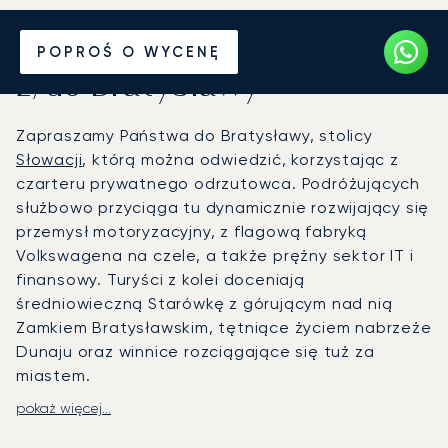
Wynajmij jet prywatny
POPROŚ O WYCENĘ
z/do Bratysławy
Zapraszamy Państwa do Bratysławy, stolicy
Słowacji
, którą można odwiedzić, korzystając z
czarteru prywatnego odrzutowca. Podróżujących
służbowo przyciąga tu dynamicznie rozwijający się
przemysł motoryzacyjny, z flagową fabryką
Volkswagena na czele, a także prężny sektor IT i
finansowy. Turyści z kolei doceniają
średniowieczną Starówkę z górującym nad nią
Zamkiem Bratysławskim, tętniące życiem nabrzeże
Dunaju oraz winnice rozciągające się tuż za
miastem.
pokaż więcej...
LunaJets organizuje loty na lotnisko w
Bratysławie, położone zaledwie 15–20 minut od