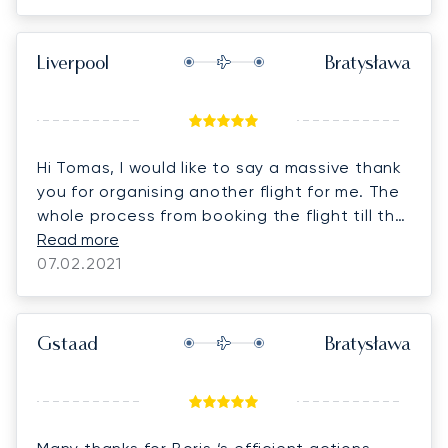
Liverpool
Bratysława
Hi Tomas, I would like to say a massive thank
you for organising another flight for me. The
whole process from booking the flight till the
landing and arriving to my final destination
Read more
couldn’t be more easy and smooth.
07.02.2021
Gstaad
Bratysława