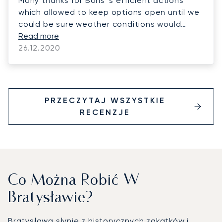
Many thanks for Boris ‘s efficient actions
which allowed to keep options open until we
could be sure weather conditions would
allow for today’s flight from Saanen to
Read more
Bratislava. As for our previous flights this
26.12.2020
year, Boris was extremely helpful. Kind
regards
PRZECZYTAJ WSZYSTKIE
RECENZJE
Co Można Robić W
Bratysławie?
Bratysława słynie z historycznych zakątków i