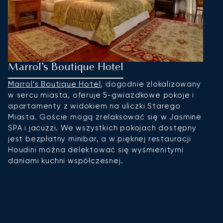
Marrol’s Boutique Hotel
R
Marrol’s Boutique Hotel
, dogodnie zlokalizowany
R
w sercu miasta, oferuje 5-gwiazdkowe pokoje i
ar
apartamenty z widokiem na uliczki Starego
gł
Miasta. Goście mogą zrelaksować się w Jasmine
D
SPA i jacuzzi. We wszystkich pokojach dostępny
s
jest bezpłatny minibar, a w pięknej restauracji
d
Houdini można delektować się wyśmienitymi
s
daniami kuchni współczesnej.
w