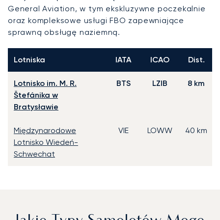
General Aviation, w tym ekskluzywne poczekalnie
oraz kompleksowe usługi FBO zapewniające
sprawną obsługę naziemną.
Lotniska
IATA
ICAO
Dist.
Lotnisko im. M. R.
BTS
LZIB
8 km
Štefánika w
Bratysławie
Międzynarodowe
VIE
LOWW
40 km
Lotnisko Wiedeń-
Schwechat