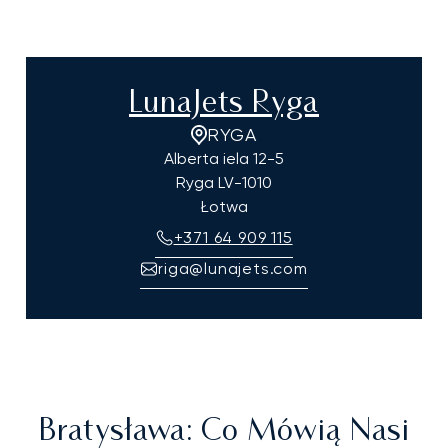
LunaJets Ryga
RYGA
Alberta iela 12-5
Ryga
LV-1010
Łotwa
+371 64 909 115
riga@lunajets.com
Bratysława
: Co Mówią Nasi