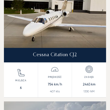
Cessna Citation CJ2
754
km/h
2463
km
6
407
kts
1330
NM