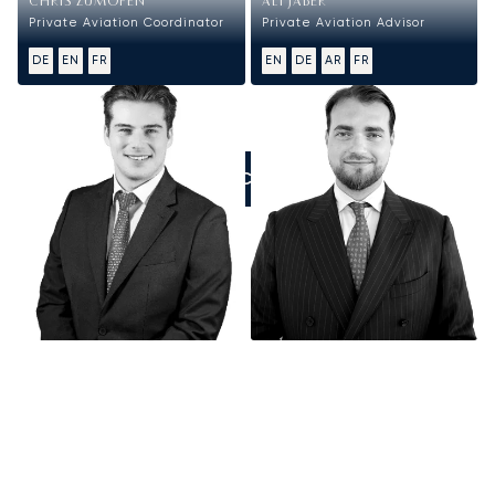
CHRIS ZUMOFEN
ALI JABER
Private Aviation Coordinator
Private Aviation Advisor
DE
EN
FR
EN
DE
AR
FR
ZADZWOŃCIE DO NAS