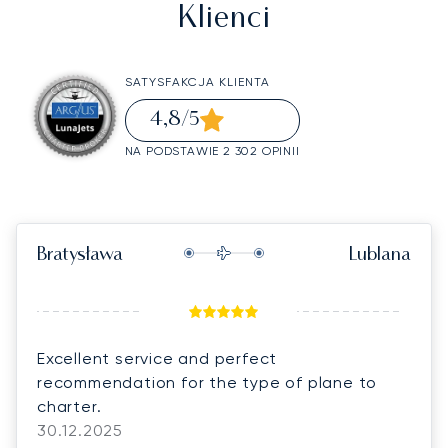
Klienci
SATYSFAKCJA KLIENTA
4,8
/5
NA PODSTAWIE 2 302 OPINII
Bratysława
Lublana
Excellent service and perfect
recommendation for the type of plane to
charter.
30.12.2025