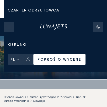
CZARTER ODRZUTOWCA
KOSZTY CZARTERU
PRYWATNE ODRZUTOWCE
KIERUNKI
POPROŚ O WYCENĘ
PL
Strona Główna
Czarter Prywatnego Odrzutowca
Kierunki
Europa Wschodnia
Słowacja