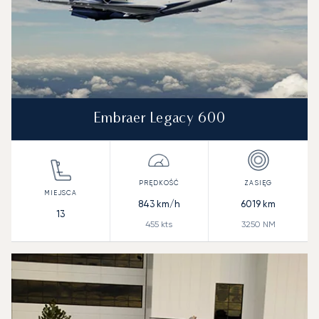
Embraer Legacy 600
843
km/h
6019
km
13
455
kts
3250
NM