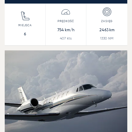
754
km/h
2463
km
6
407
kts
1330
NM