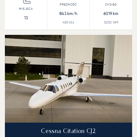
843
km/h
6019
km
13
455
kts
3250
NM
Cessna Citation CJ2