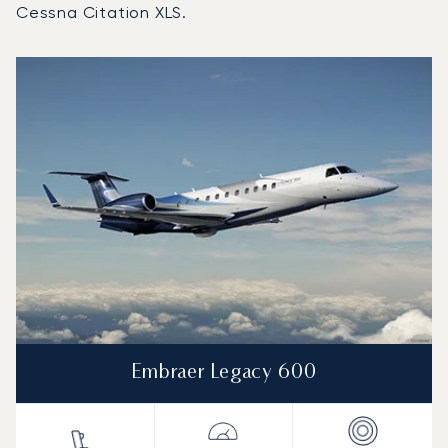
Cessna Citation XLS.
Lotnisko im. M. R. Štefánika w Bratysławie : 3 najpopularn
Zdjęcie samolotu
Model samolotu
Miejsca
Prędkość (km/h)
Prędkość (węzły)
Zasięg (km)
Zasięg (NM)
Embraer Legacy 600