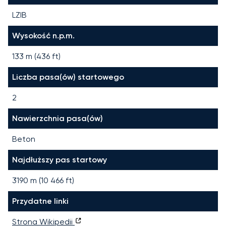
LZIB
Wysokość n.p.m.
133 m (436 ft)
Liczba pasa(ów) startowego
2
Nawierzchnia pasa(ów)
Beton
Najdłuższy pas startowy
3190
m (
10 466
ft)
Przydatne linki
Strona Wikipedii