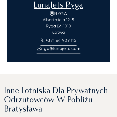
LunaJets Ryga
RYGA
Alberta iela 12-5
Ryga
LV-1010
Łotwa
+371 64 909 115
riga@lunajets.com
Inne Lotniska Dla Prywatnych
Odrzutowców W Pobliżu
Bratysława