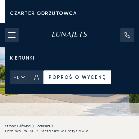
CZARTER ODRZUTOWCA
KOSZTY CZARTERU
PRYWATNE ODRZUTOWCE
KIERUNKI
POPROŚ O WYCENĘ
PL
Strona Główna
Lotniska
Lotnisko im. M. R. Štefánika w Bratysławie