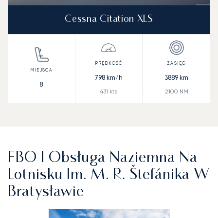
Cessna Citation XLS
798
km/h
3889
km
8
431
kts
2100
NM
FBO I Obsługa Naziemna Na
Lotnisku Im. M. R. Štefánika W
Bratysławie