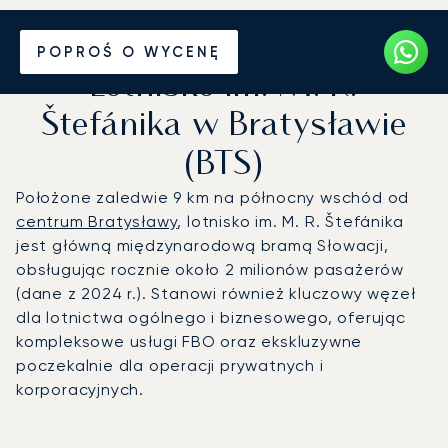
Prywatny odrzutowiec na
POPROŚ O WYCENĘ
Lotnisko im. M. R.
Štefánika w Bratysławie
(BTS)
Położone zaledwie 9 km na północny wschód od
centrum Bratysławy
, lotnisko im. M. R. Štefánika
jest główną międzynarodową bramą Słowacji,
obsługując rocznie około 2 milionów pasażerów
(dane z 2024 r.). Stanowi również kluczowy węzeł
dla lotnictwa ogólnego i biznesowego, oferując
kompleksowe usługi FBO oraz ekskluzywne
poczekalnie dla operacji prywatnych i
korporacyjnych.