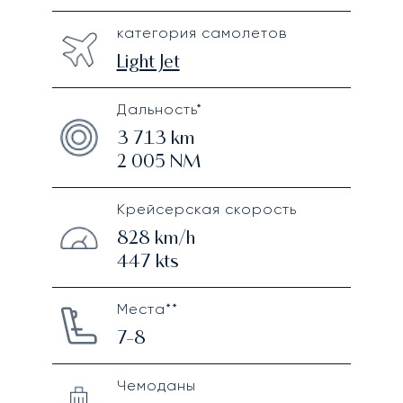
категория самолетов
Light Jet
Дальность*
3 713
km
2 005
NM
Крейсерская скорость
828
km/h
447
kts
Места**
7-8
Чемоданы