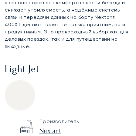
в салоне позволяет комфортно вести беседу и
снижает утомляемость, а надёжные системы
связи и передачи данных на борту Nextant
400XT делают полёт не только приятным, но и
продуктивным. Это превосходный выбор как для
деловых поездок, так и для путешествий на
выходные.
Light Jet
Nextant 400XT
Specification
Value
Производитель
Technical specifications
Nextant