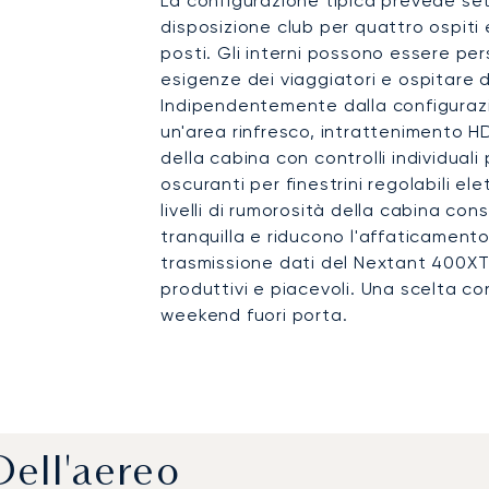
La configurazione tipica prevede se
disposizione club per quattro ospiti 
posti. Gli interni possono essere per
esigenze dei viaggiatori e ospitare 
Indipendentemente dalla configurazio
un'area rinfresco, intrattenimento H
della cabina con controlli individuali
oscuranti per finestrini regolabili el
livelli di rumorosità della cabina c
tranquilla e riducono l'affaticamento
trasmissione dati del Nextant 400XT 
produttivi e piacevoli. Una scelta con
weekend fuori porta.
Dell'aereo