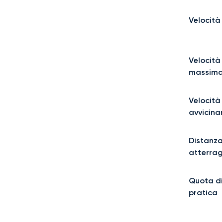
Velocità
Velocità
massima
Velocità
avvicin
Distanza
atterra
Quota d
pratica