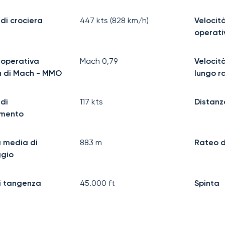
 di crociera
447
kts (
828
km/h)
Velocit
operat
 operativa
Mach
0,79
Velocità
 di Mach - MMO
lungo r
 di
117
kts
Distanz
amento
 media di
883
m
Rateo d
ggio
i tangenza
45.000
ft
Spinta