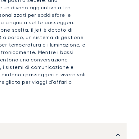
tte posti a sedere: una
e un divano aggiuntivo a tre
sonalizzati per soddisfare le
da cinque a sette passeggeri.
ne scelta, il jet è dotato di
D a bordo, un sistema di gestione
 per temperatura e illuminazione, e
ettronicamente. Mentre i bassi
onsentono una conversazione
, i sistemi di comunicazione e
aiutano i passeggeri a vivere voli
sigliata per viaggi d'affari o