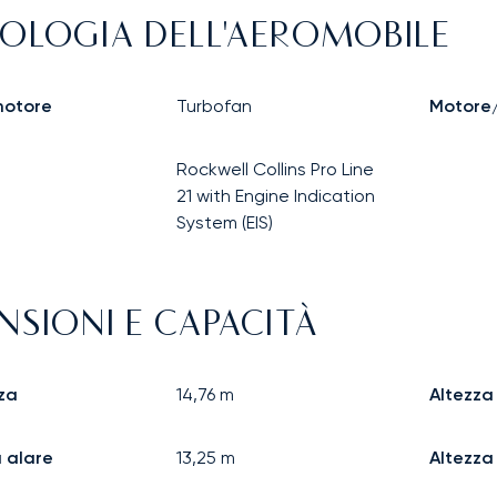
OLOGIA DELL'AEROMOBILE
motore
Turbofan
Motore/
Rockwell Collins Pro Line
21 with Engine Indication
System (EIS)
NSIONI E CAPACITÀ
za
14,76
m
Altezza
 alare
13,25
m
Altezza