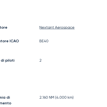
tore
Nextant Aerospace
atore ICAO
BE40
i piloti
2
ia di
2.160
NM (
4.000
km)
imento