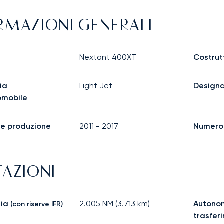
RMAZIONI GENERALI
Nextant 400XT
Costrut
ia
Light Jet
Design
omobile
ine produzione
2011
-
2017
Numero d
TAZIONI
ia
2.005
NM (
3.713
km)
Autonom
(con riserve IFR)
trasfer