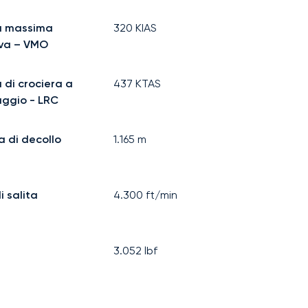
à massima
320
KIAS
iva – VMO
 di crociera a
437
KTAS
aggio - LRC
a di decollo
1.165
m
i salita
4.300
ft/min
3.052
lbf