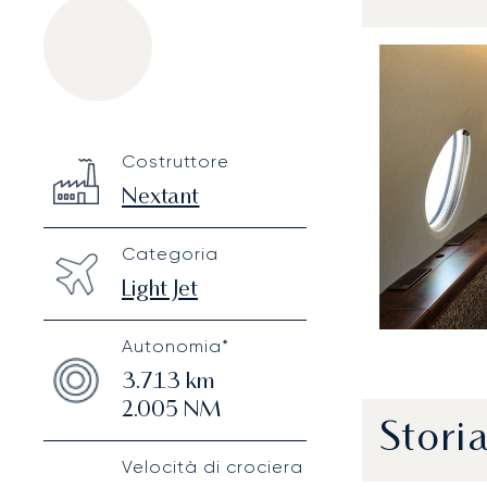
Nextant 400XT
Specification
Value
Costruttore
Technical specifications
Nextant
Categoria
Light Jet
Autonomia*
3.713
km
2.005
NM
Stori
Velocità di crociera