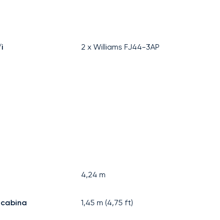
i
2 x Williams FJ44-3AP
4,24
m
 cabina
1,45
m (
4,75
ft)