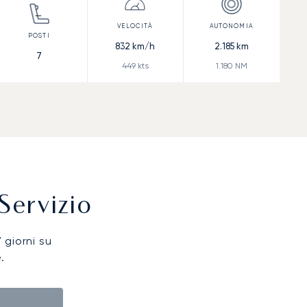
832
km/h
2.185
km
7
449
kts
1.180
NM
Servizio
7 giorni su
.