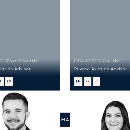
RE ZIMMERMANN
FRANCESCA GALANTE
iation Advisor
Private Aviation Advisor
IT
ES
EN
FR
IT
CHIAMATECI