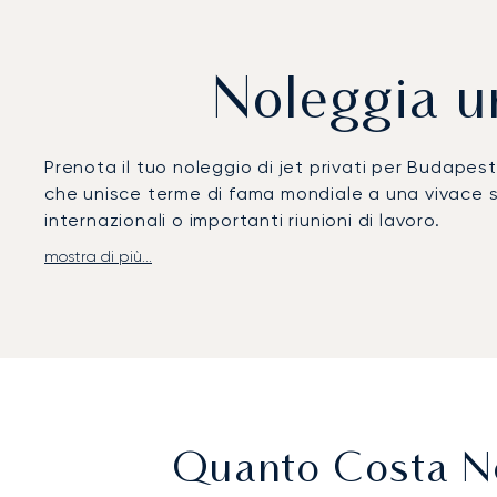
Noleggia u
Prenota il tuo noleggio di jet privati per Budapest
che unisce terme di fama mondiale a una vivace sce
internazionali o importanti riunioni di lavoro.
mostra di più...
Il tuo programma detta il piano di volo, dandoti la
lavorare, con servizi e un menù personalizzati sec
Palace.
Questo impegno per un servizio personalizzato crea 
con noi, con la garanzia che il tuo viaggio per B
Quanto Costa No