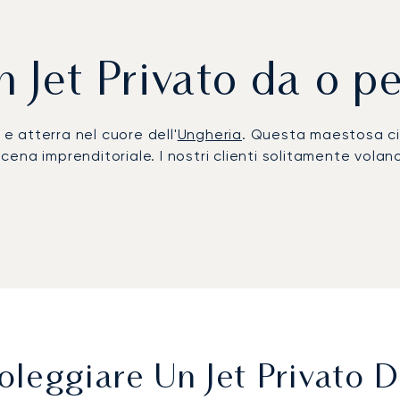
n Jet Privato da o p
 e atterra nel cuore dell'
Ungheria
. Questa maestosa ci
na imprenditoriale. I nostri clienti solitamente volano 
 libertà di viaggiare quando e come desideri. A bordo, la
ondo i tuoi gusti, per garantirti di arrivare rigenerato
un solido rapporto di fiducia, motivo per cui oltre il 7
udapest sarà gestito con la massima serenità.
leggiare Un Jet Privato 