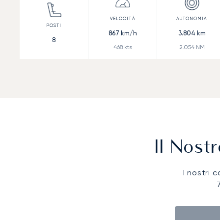
867
km/h
3.804
km
8
468
kts
2.054
NM
Il Nost
I nostri c