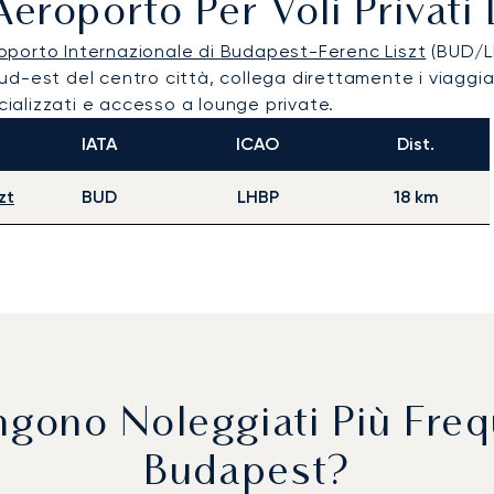
 Aeroporto Per Voli Privat
oporto Internazionale di Budapest-Ferenc Liszt
(BUD/L
sud-est del centro città, collega direttamente i viaggiato
cializzati e accesso a lounge private.
IATA
ICAO
Dist.
zt
BUD
LHBP
18 km
Vengono Noleggiati Più Fr
Budapest?