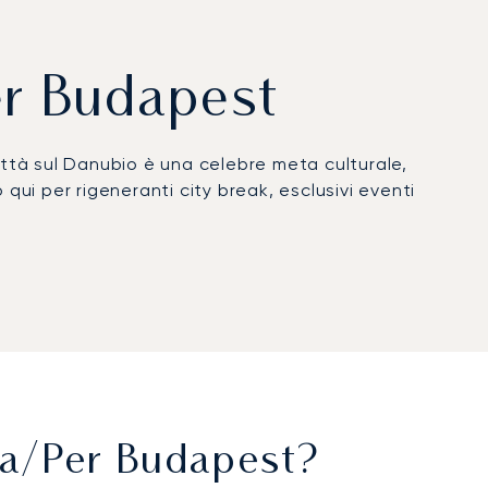
er Budapest
ttà sul Danubio è una celebre meta culturale,
qui per rigeneranti city break, esclusivi eventi
 cabina è il tuo spazio esclusivo per rilassarti o
 alla tua suite al Four Seasons Hotel Gresham
0% dei nostri clienti sceglie di volare di nuovo
Da/per Budapest?