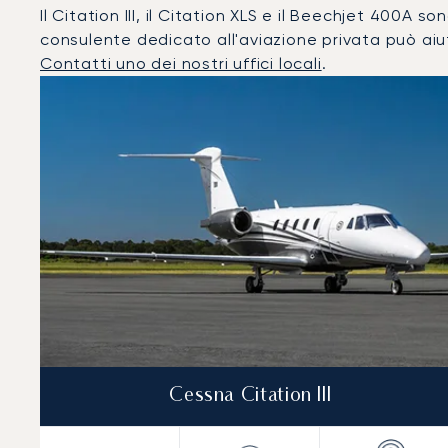
Il Citation III, il Citation XLS e il Beechjet 400A so
consulente dedicato all'aviazione privata può aiut
Contatti uno dei nostri uffici locali
.
Budapest : I 3 modelli di aeromobile più utilizzati per 
Foto dell'aeromobile
Modello di aeromobile
Post
Velocità (km/h)
Velocità (nodi)
Autonomi
Autonomia (NM)
Cessna Citation III