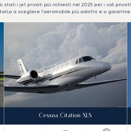
no stati i jet privati più richiesti nel 2025 per i voli pri
arLa a scegliere l'aeromobile più adatto e a garantire l
numero di movimenti volo nel 2025
i
a (km)
Cessna Citation XLS