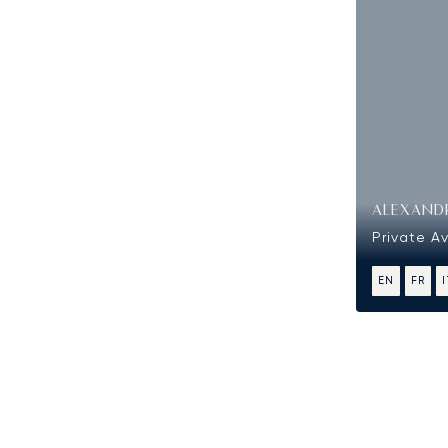
ALEXAND
Private Av
EN
FR