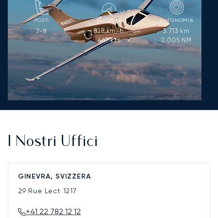
POSTI
VELOCITÀ
AUTONOMIA
828
km/h
3.713
km
7-8
447
kts
2.005
NM
I Nostri Uffici
GINEVRA, SVIZZERA
29 Rue Lect
1217
+41 22 782 12 12