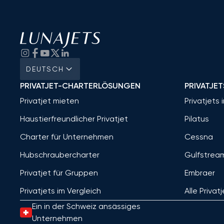
DEUTSCH
PRIVATJET-CHARTERLÖSUNGEN
PRIVATJET
Privatjet mieten
Privatjets 
Haustierfreundlicher Privatjet
Pilatus
Charter für Unternehmen
Cessna
Hubschraubercharter
Gulfstrea
Privatjet für Gruppen
Embraer
Privatjets im Vergleich
Alle Privat
Ein in der Schweiz ansässiges
Unternehmen