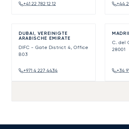
+41 22 782 12 12
+44 2
DUBAI, VEREINIGTE
MADRI
ARABISCHE EMIRATE
C. del
DIFC - Gate District 4, Office
28001
B03
+971 4 227 4434
+34 9