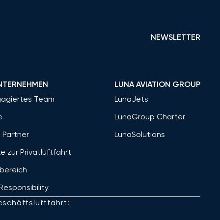
NEWSLETTER
NTERNEHMEN
LUNA AVIATION GROUP
gagiertes Team
LunaJets
e
LunaGroup Charter
 Partner
LunaSolutions
ke zur Privatluftfahrt
bereich
Responsibility
schäftsluftfahrt: