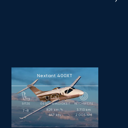
Nextant 400XT
SITZE
GESCHWINDIGKEIT
REICHWEITE
828
km/h
3.713
km
7-8
447
kts
2.005
NM