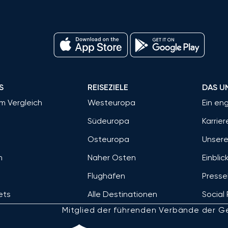
S
REISEZIELE
DAS U
im Vergleich
Westeuropa
Ein en
Südeuropa
Karrier
Osteuropa
Unsere
m
Naher Osten
Einblic
Flughäfen
Presse
jets
Alle Destinationen
Social 
Mitglied der führenden Verbände der Ge