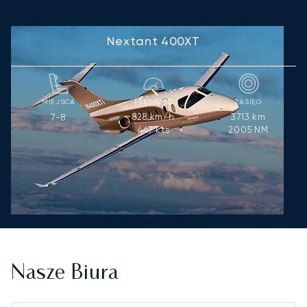
Nextant 400XT
MIEJSCA
PRĘDKOŚĆ
ZASIĘG
828
km/h
3713
km
7-8
447
kts
2005
NM
Nasze Biura