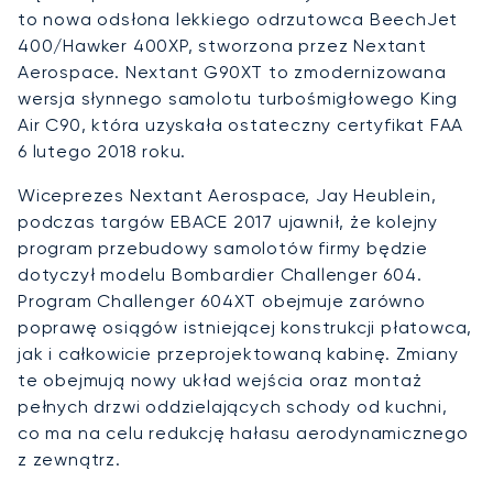
to nowa odsłona lekkiego odrzutowca BeechJet
400/Hawker 400XP, stworzona przez Nextant
Aerospace. Nextant G90XT to zmodernizowana
wersja słynnego samolotu turbośmigłowego King
Air C90, która uzyskała ostateczny certyfikat FAA
6 lutego 2018 roku.
Wiceprezes Nextant Aerospace, Jay Heublein,
podczas targów EBACE 2017 ujawnił, że kolejny
program przebudowy samolotów firmy będzie
dotyczył modelu Bombardier Challenger 604.
Program Challenger 604XT obejmuje zarówno
poprawę osiągów istniejącej konstrukcji płatowca,
jak i całkowicie przeprojektowaną kabinę. Zmiany
te obejmują nowy układ wejścia oraz montaż
pełnych drzwi oddzielających schody od kuchni,
co ma na celu redukcję hałasu aerodynamicznego
z zewnątrz.