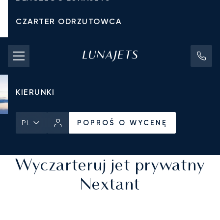
CZARTER ODRZUTOWCA
KOSZTY CZARTERU
PRYWATNE ODRZUTOWCE
KIERUNKI
POPROŚ O WYCENĘ
PL
Strona Główna
Wszystkie prywatne odrzutowce
POPROŚ O WYCENĘ
Wyczarteruj jet prywatny
Nextant