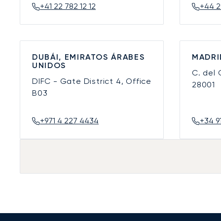
+41 22 782 12 12
+44 2
DUBÁI, EMIRATOS ÁRABES
MADRI
UNIDOS
C. del
DIFC - Gate District 4, Office
28001
B03
+971 4 227 4434
+34 9