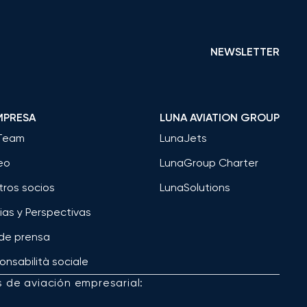
NEWSLETTER
MPRESA
LUNA AVIATION GROUP
Team
LunaJets
eo
LunaGroup Charter
tros socios
LunaSolutions
ias y Perspectivas
 de prensa
nsabilità sociale
s de aviación empresarial: