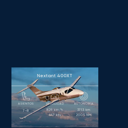
Nextant 400XT
ASIENTOS
VELOCIDAD
AUTONOMÍA
828
km/h
3713
km
7-8
447
kts
2005
NM