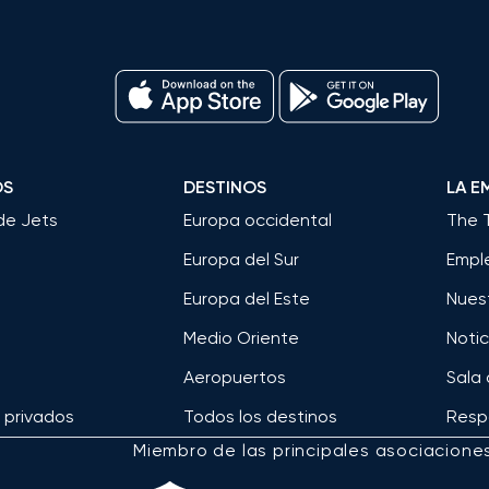
OS
DESTINOS
LA E
de Jets
Europa occidental
The 
Europa del Sur
Empl
Europa del Este
Nues
Medio Oriente
Notic
Aeropuertos
Sala
s privados
Todos los destinos
Respo
Miembro de las principales asociacione