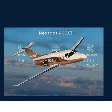
Nextant 400XT
МЕСТА
СКОРОСТЬ
ДАЛЬНОСТЬ
828
km/h
3 713
km
7-8
447
kts
2 005
NM