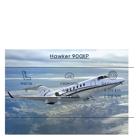
Hawker 900XP
МЕСТА
СКОРОСТЬ
ДАЛЬНОСТЬ
448
kts
5 219
km
8
830
km/h
2 818
NM