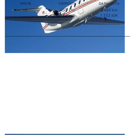
МЕСТА
СКОРОСТЬ
ДАЛЬНОСТЬ
450
kts
2 469
km
7
833
km/h
1 333
NM