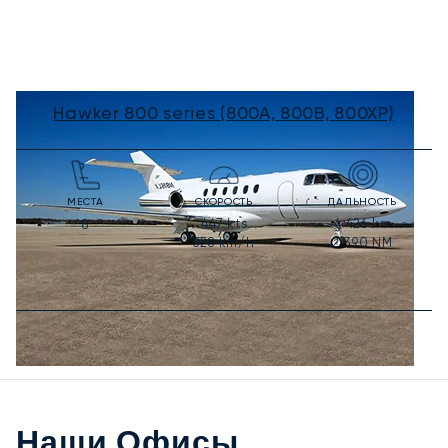
Hawker 800 series (800A, 800B, 800XP)
МЕСТА
СКОРОСТЬ
ДАЛЬНОСТЬ
447
kts
4 426
km
8
828
km/h
2 390
NM
Наши Офисы