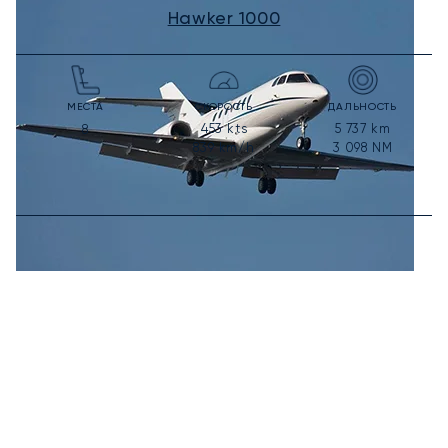
Hawker 1000
МЕСТА
СКОРОСТЬ
ДАЛЬНОСТЬ
453
kts
5 737
km
8
839
km/h
3 098
NM