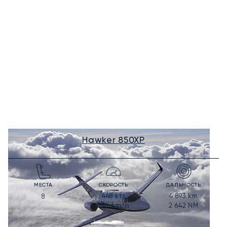
Hawker 850XP
МЕСТА
СКОРОСТЬ
ДАЛЬНОСТЬ
448
kts
4 893
km
8
830
km/h
2 642
NM