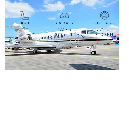
МЕСТА
СКОРОСТЬ
ДАЛЬНОСТЬ
470
kts
5 741
km
8
870
km/h
3 100
NM