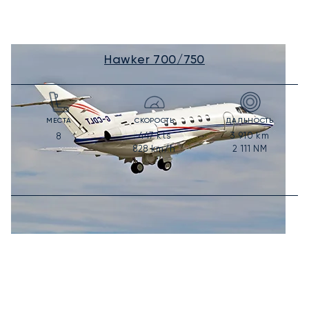
Hawker 700/750
МЕСТА
СКОРОСТЬ
ДАЛЬНОСТЬ
447
kts
3 910
km
8
828
km/h
2 111
NM