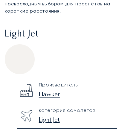
превосходным выбором для перелётов на
короткие расстояния.
Light Jet
Hawker Premier 1A
Specification
Value
Производитель
Technical specifications
Hawker
категория самолетов
Light Jet