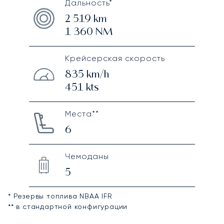
Дальность*
2 519
km
1 360
NM
Крейсерская скорость
835
km/h
451
kts
Места**
6
Чемоданы
5
* Резервы топлива NBAA IFR
** в стандартной конфигурации