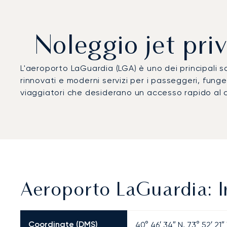
Noleggio jet pri
L'aeroporto LaGuardia (LGA) è uno dei principali sc
rinnovati e moderni servizi per i passeggeri, funge
viaggiatori che desiderano un accesso rapido al c
Aeroporto LaGuardia: I
Coordinate (DMS)
40° 46′ 34″ N, 73° 52′ 21