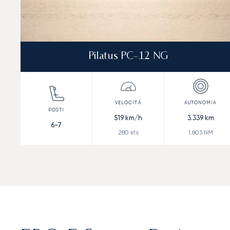
Pilatus PC-12 NG
519
km/h
3.339
km
6-7
280
kts
1.803
NM