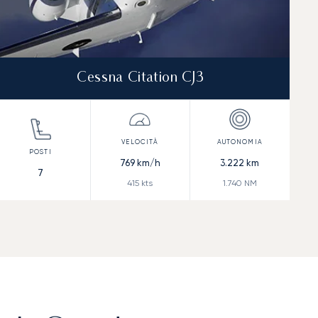
Cessna Citation CJ3
769
km/h
3.222
km
7
415
kts
1.740
NM