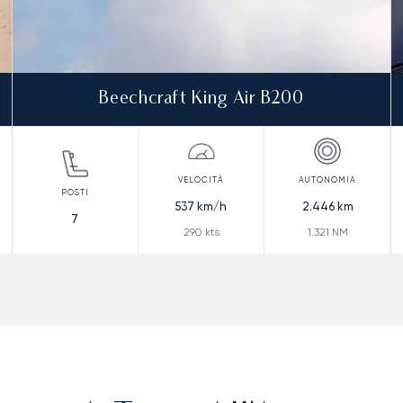
Beechcraft King Air B200
537
km/h
2.446
km
7
290
kts
1.321
NM