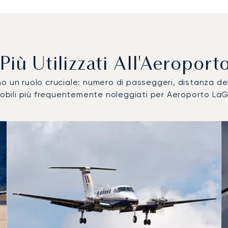
i Più Utilizzati All'Aeropo
ocano un ruolo cruciale: numero di passeggeri, distanza 
omobili più frequentemente noleggiati per Aeroporto La
izzati per numero di movimenti volo nel 2025
i
a (km)