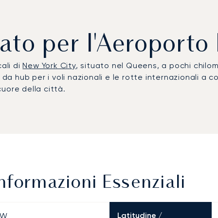
vato per l'Aeroport
ali di
New York City
, situato nel Queens, a pochi chil
 da hub per i voli nazionali e le rotte internazionali a 
uore della città.
nformazioni Essenziali
Latitudine /
″ W