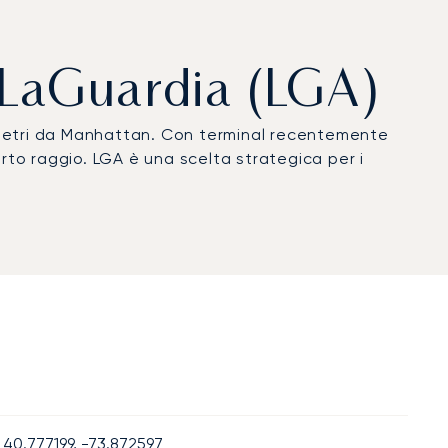
o LaGuardia (LGA)
ometri da Manhattan. Con terminal recentemente
corto raggio. LGA è una scelta strategica per i
40.777199, -73.872597