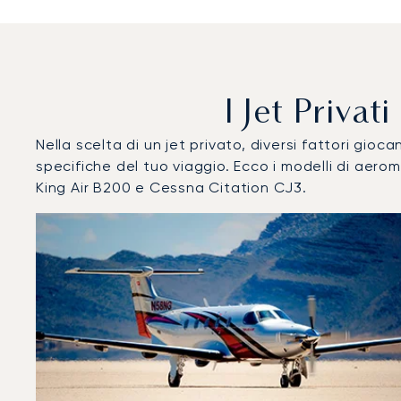
I Jet Privat
Nella scelta di un jet privato, diversi fattori gi
specifiche del tuo viaggio. Ecco i modelli di aer
King Air B200 e Cessna Citation CJ3.
Aeroporto LaGuardia : I 3 modelli di aeromobile più util
Foto dell'aeromobile
Modello di aeromobile
Post
Velocità (km/h)
Velocità (nodi)
Autonomi
Autonomia (NM)