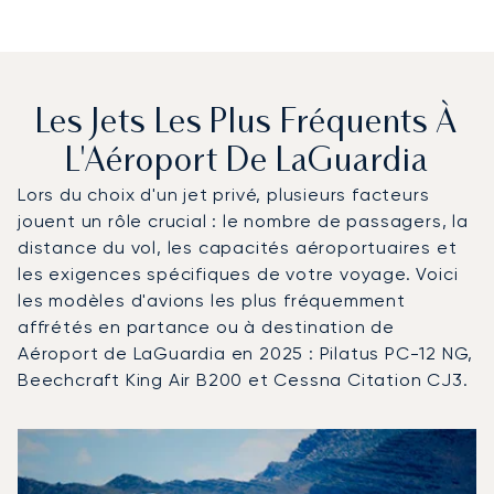
Les Jets Les Plus Fréquents À
L'Aéroport De LaGuardia
Lors du choix d'un jet privé, plusieurs facteurs
jouent un rôle crucial : le nombre de passagers, la
distance du vol, les capacités aéroportuaires et
les exigences spécifiques de votre voyage. Voici
les modèles d'avions les plus fréquemment
affrétés en partance ou à destination de
Aéroport de LaGuardia en 2025 : Pilatus PC-12 NG,
Beechcraft King Air B200 et Cessna Citation CJ3.
Aéroport de LaGuardia : Les 3 modèles d'aéronefs les p
Photo de l'aéronef
Modèle d'aéronef
Sièges
Vitesse (km/h)
Vitesse (nœuds)
Autonomie (km)
Autonomie (NM)