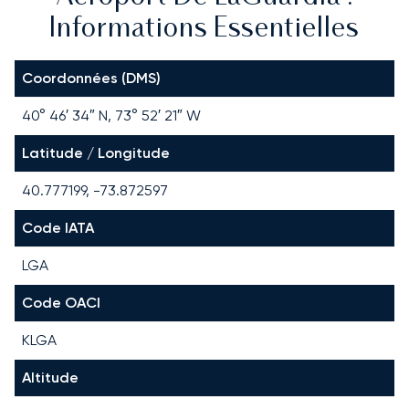
Informations Essentielles
Coordonnées (DMS)
40° 46′ 34″ N, 73° 52′ 21″ W
Latitude / Longitude
40.777199, -73.872597
Code IATA
LGA
Code OACI
KLGA
Altitude