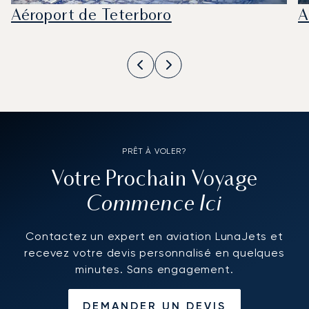
Aéroport de Teterboro
A
PRÊT À VOLER?
Votre Prochain Voyage
Commence Ici
Contactez un expert en aviation LunaJets et
recevez votre devis personnalisé en quelques
minutes. Sans engagement.
DEMANDER UN DEVIS