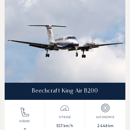
Beechcraft King Air B200
537
km/h
2 446
km
7