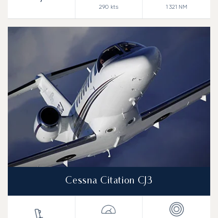
290
kts
1 321
NM
Cessna Citation CJ3