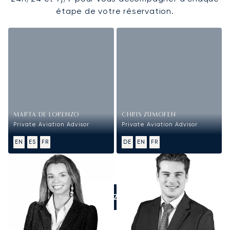
étape de votre réservation.
MARTA DE LORENZO
CHRIS ZUMOFEN
Private Aviation Advisor
Private Aviation Advisor
EN
ES
FR
DE
EN
FR
APPELEZ-NOUS