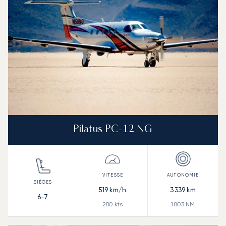
Pilatus PC-12 NG
519
km/h
3 339
km
6-7
280
kts
1 803
NM