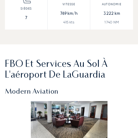
769
km/h
3 222
km
7
415
kts
1 740
NM
FBO Et Services Au Sol À
L'aéroport De LaGuardia
Modern Aviation