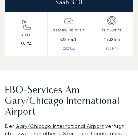
Saab 340
522
km/h
1.732
km
33-34
282
kts
935
NM
FBO-Services Am
Gary/Chicago International
Airport
Der
Gary/Chicago International Airport
verfügt
über zwei asphaltierte Start- und Landebahnen,