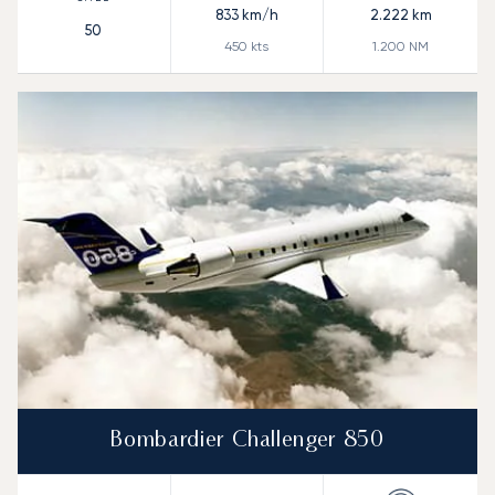
833
km/h
2.222
km
50
450
kts
1.200
NM
Bombardier Challenger 850