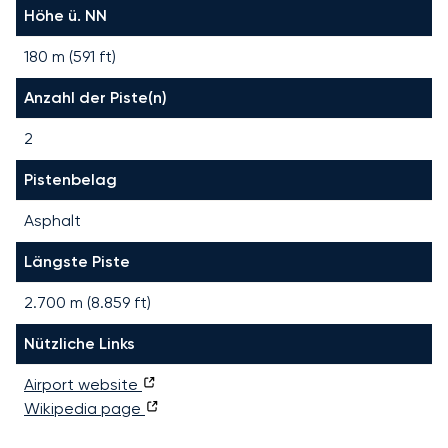
Höhe ü. NN
180 m (591 ft)
Anzahl der Piste(n)
2
Pistenbelag
Asphalt
Längste Piste
2.700
m (
8.859
ft)
Nützliche Links
Airport website
Wikipedia page