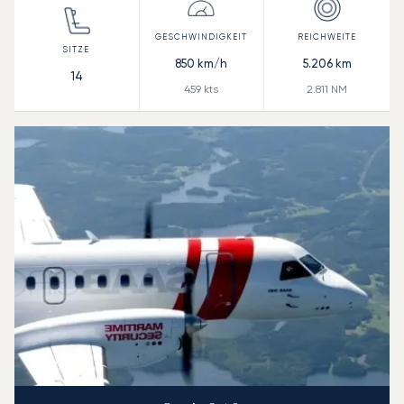
850
km/h
5.206
km
14
459
kts
2.811
NM