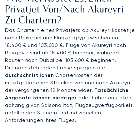
Chauffeur- oder Hubschraubertransfers Reisende
Privatjet Von/nach Akureyri
in wenigen Minuten zum Skigebiet Hlíðarfjall, in
Zu Chartern?
etwa 45 Minuten zu den Mývatn Nature Baths
oder zu Boutique-Hotels wie dem Siglo Hotel.
Das Chartern eines Privatjets ab Akureyri kostet je
nach Reiseziel und Flugzeugtyp zwischen ca.
Mit zwei Jahrzehnten Erfahrung war LunaJets der
18.400 € und 103.600 €. Flüge von Akureyri nach
erste europäische Privatjet-Broker, der die
Reykjavik sind ab 18.400 € buchbar, während
Argus®-Zertifizierung erhielt, ein Beleg für
Routen nach Dubai bei 103.600 € beginnen.
strenge Sicherheitsstandards und exzellenten
Die nachstehenden Preise spiegeln die
Service. In Akureyri gewährleistet diese Expertise
durchschnittlichen
Charterkosten der
zuverlässigen Zugang während der Hauptsaison
meistgeflogenen Strecken von und nach Akureyri
für Nordlichter, maßgeschneiderte Transfers zu
der vergangenen 12 Monate wider.
Tatsächliche
Geothermalbädern wie Mývatn und effiziente
Angebote können niedriger
oder höher ausfallen,
Verbindungen zu den nördlichen Skigebieten
abhängig von Saisonalität, Flugzeugverfügbarkeit,
Islands.
anfallenden Steuern und individuellen
Anforderungen Ihres Fluges.