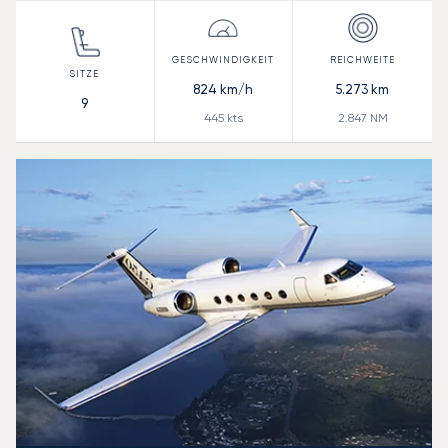
824
km/h
5.273
km
9
445
kts
2.847
NM