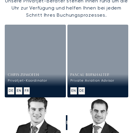
Unsere Privatjet-Berater stehen Ihnen rund um die
Uhr zur Verfügung und helfen Ihnen bei jedem
Schritt Ihres Buchungsprozesses.
CHRIS ZUMOFEN
PASCAL BURKHALTER
Privatjet-Koordinator
Private Aviation Advisor
DE
EN
FR
EN
DE
RUFEN SIE UNS AN