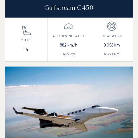
Gulfstream G450
882
km/h
8.056
km
14
476
kts
4.350
NM