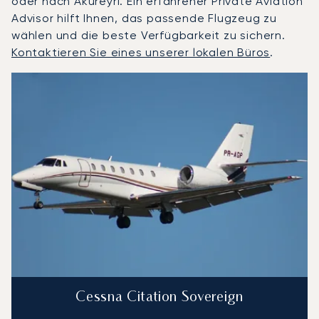
oder nach Akureyri. Ein erfahrener Private Aviation
Advisor hilft Ihnen, das passende Flugzeug zu
wählen und die beste Verfügbarkeit zu sichern.
Kontaktieren Sie eines unserer lokalen Büros
.
Akureyri : Die 3 meistgeflogenen Flugzeugmodelle nach A
Foto des Flugzeugs
Flugzeugmodell
S
Geschwindigkeit (km/h)
Geschwindigkeit (Knoten)
Reichw
Reichweite (NM)
Cessna Citation Sovereign