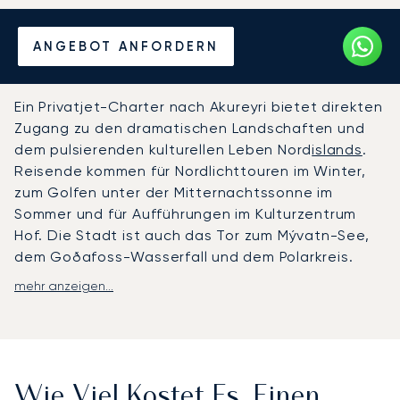
Mieten Sie einen Privatjet
ANGEBOT ANFORDERN
von/nach Akureyri
Ein Privatjet-Charter nach Akureyri bietet direkten
Zugang zu den dramatischen Landschaften und
dem pulsierenden kulturellen Leben Nord
islands
.
Reisende kommen für Nordlichttouren im Winter,
zum Golfen unter der Mitternachtssonne im
Sommer und für Aufführungen im Kulturzentrum
Hof. Die Stadt ist auch das Tor zum Mývatn-See,
dem Goðafoss-Wasserfall und dem Polarkreis.
mehr anzeigen...
LunaJets organisiert Privatflüge zum Flughafen
Akureyri (AEY), der nur 3 km vom Stadtzentrum
entfernt liegt und ganzjährig für die
Privatluftfahrt geöffnet ist, oder über den
Inlandsflughafen Reykjavik für
Wie Viel Kostet Es, Einen
Weiterverbindungen.
Vom AEY aus bringen