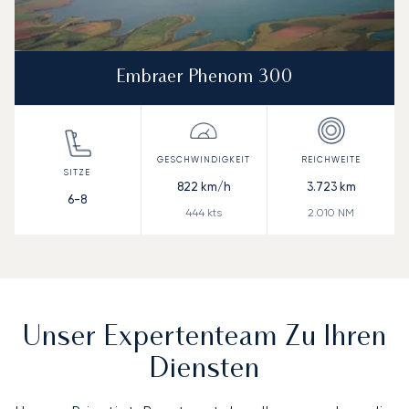
Embraer Phenom 300
822
km/h
3.723
km
6-8
444
kts
2.010
NM
Unser Expertenteam Zu Ihren
Diensten