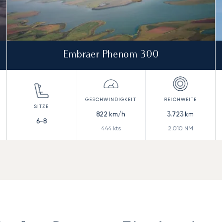
Embraer Phenom 300
822
km/h
3.723
km
6-8
444
kts
2.010
NM