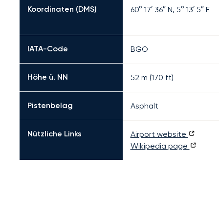
Koordinaten (DMS)
60° 17′ 36″ N, 5° 13′ 5″ E
IATA-Code
BGO
Höhe ü. NN
52 m (170 ft)
Pistenbelag
Asphalt
Nützliche Links
Airport website
Wikipedia page