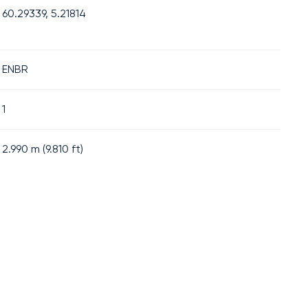
60.29339, 5.21814
ENBR
1
2.990
m (
9.810
ft)