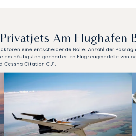
 Privatjets Am Flughafen 
 Faktoren eine entscheidende Rolle: Anzahl der Passagi
 die am häufigsten gecharterten Flugzeugmodelle von o
 Cessna Citation CJ1.
lugzeugmodelle nach Anzahl der Flugbewegungen im Jahr 20
Sitze
chweite (km)