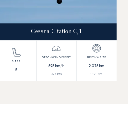
Cessna Citation CJ1
698
km/h
2.076
km
5
377
kts
1.121
NM