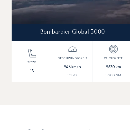
Bombardier Global 5000
946
km/h
9.630
km
13
511
kts
5.200
NM