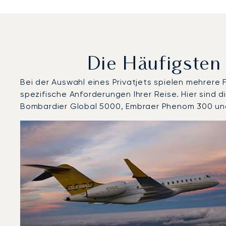
Die Häufigsten
Bei der Auswahl eines Privatjets spielen mehrere
spezifische Anforderungen Ihrer Reise. Hier sind
Bombardier Global 5000, Embraer Phenom 300 und
Flughafen Bergen-Flesland : Die 3 meistgeflogenen F
Foto des Flugzeugs
Flugzeugmodell
Geschwindigkeit (km/h)
Geschwindigkeit (Knoten)
Rei
Reichweite (NM)