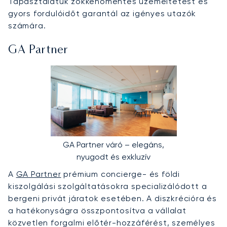
Tapasztalatuk zökkenőmentes üzemeltetést és
gyors fordulóidőt garantál az igényes utazók
számára.
GA Partner
GA Partner váró – elegáns,
nyugodt és exkluzív
A
GA Partner
prémium concierge- és földi
kiszolgálási szolgáltatásokra specializálódott a
bergeni privát járatok esetében. A diszkrécióra és
a hatékonyságra összpontosítva a vállalat
közvetlen forgalmi előtér-hozzáférést, személyes