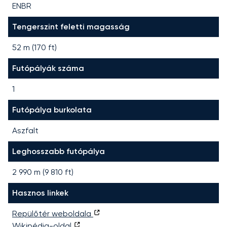
ENBR
Tengerszint feletti magasság
52 m (170 ft)
Futópályák száma
1
Futópálya burkolata
Aszfalt
Leghosszabb futópálya
2 990
m (
9 810
ft)
Hasznos linkek
Repülőtér weboldala
Wikipédia-oldal