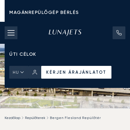
MAGÁNREPÜLŐGÉP BÉRLÉS
CHARTER ÁRAK
MAGÁNREPÜLŐGÉPEK
ÚTI CÉLOK
KÉRJEN ÁRAJÁNLATOT
HU
Kezdőlap
Repülőterek
Bergen Flesland Repülőtér