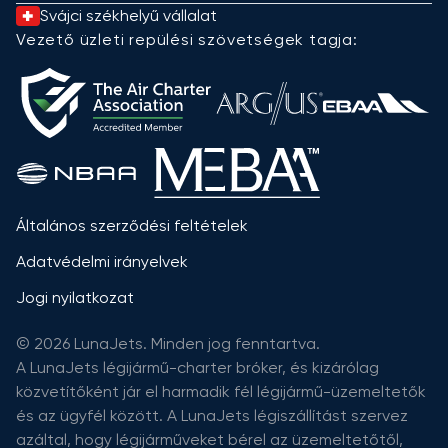
Svájci székhelyű vállalat
Vezető üzleti repülési szövetségek tagja:
Általános szerződési feltételek
Adatvédelmi irányelvek
Jogi nyilatkozat
© 2026 LunaJets. Minden jog fenntartva.
A LunaJets légijármű-charter bróker, és kizárólag
közvetítőként jár el harmadik fél légijármű-üzemeltetők
és az ügyfél között. A LunaJets légiszállítást szervez
azáltal, hogy légijárműveket bérel az üzemeltetőtől,