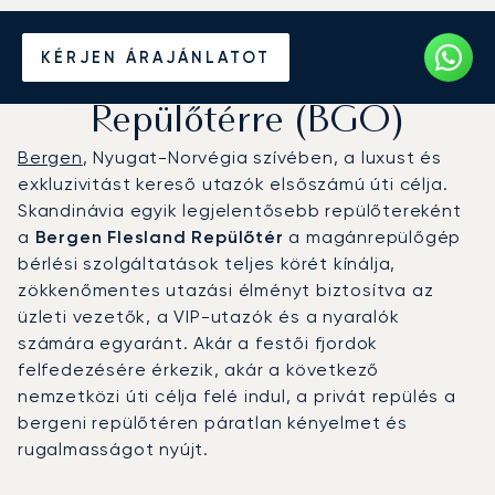
Magánrepülőgép bérlése a
KÉRJEN ÁRAJÁNLATOT
Bergen Flesland
Repülőtérre (BGO)
Bergen
, Nyugat-Norvégia szívében, a luxust és
exkluzivitást kereső utazók elsőszámú úti célja.
Skandinávia egyik legjelentősebb repülőtereként
a
Bergen Flesland Repülőtér
a magánrepülőgép
bérlési szolgáltatások teljes körét kínálja,
zökkenőmentes utazási élményt biztosítva az
üzleti vezetők, a VIP-utazók és a nyaralók
számára egyaránt. Akár a festői fjordok
felfedezésére érkezik, akár a következő
nemzetközi úti célja felé indul, a privát repülés a
bergeni repülőtéren páratlan kényelmet és
rugalmasságot nyújt.