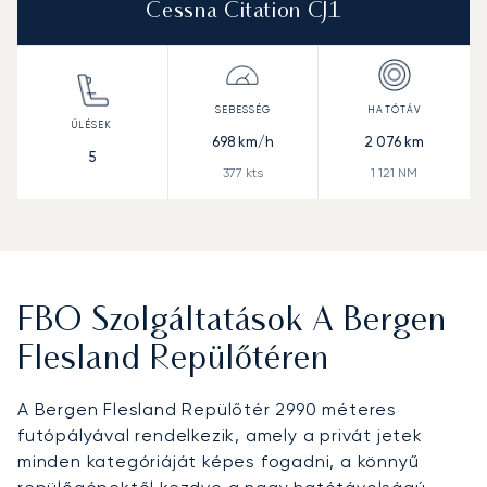
Cessna Citation CJ1
698
km/h
2 076
km
5
377
kts
1 121
NM
FBO Szolgáltatások A Bergen
Flesland Repülőtéren
A Bergen Flesland Repülőtér 2990 méteres
futópályával rendelkezik, amely a privát jetek
minden kategóriáját képes fogadni, a könnyű