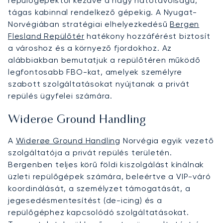
repülőgépektől kezdve a nagy hatótávolságú,
tágas kabinnal rendelkező gépekig. A Nyugat-
Norvégiában stratégiai elhelyezkedésű
Bergen
Flesland Repülőtér
hatékony hozzáférést biztosít
a városhoz és a környező fjordokhoz. Az
alábbiakban bemutatjuk a repülőtéren működő
legfontosabb FBO-kat, amelyek személyre
szabott szolgáltatásokat nyújtanak a privát
repülés ügyfelei számára.
Widerøe Ground Handling
A
Widerøe Ground Handling
Norvégia egyik vezető
szolgáltatója a privát repülés területén.
Bergenben teljes körű földi kiszolgálást kínálnak
üzleti repülőgépek számára, beleértve a VIP-váró
koordinálását, a személyzet támogatását, a
jegesedésmentesítést (de-icing) és a
repülőgéphez kapcsolódó szolgáltatásokat.