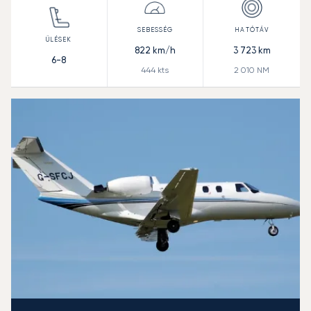
822
km/h
3 723
km
6-8
444
kts
2 010
NM