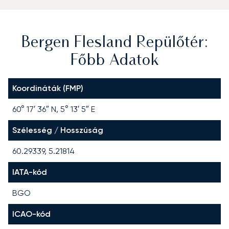
Bergen Flesland Repülőtér:
Főbb Adatok
Koordináták (FMP)
60° 17′ 36″ N, 5° 13′ 5″ E
Szélesség / Hosszúság
60.29339, 5.21814
IATA-kód
BGO
ICAO-kód