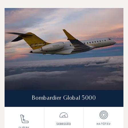
Bergen Flesland Repülőtér : A 3 legtöbbet repült repülőg
Repülőgép fotója
Repülőgép-típus
Ülőhelyek
Sebesség (km/h)
Sebesség (csomó)
Hatótávolság (km)
Hatótávolság (NM)
Bombardier Global 5000