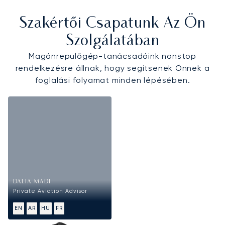
Szakértői Csapatunk Az Ön
Szolgálatában
Magánrepülőgép-tanácsadóink nonstop
rendelkezésre állnak, hogy segítsenek Önnek a
foglalási folyamat minden lépésében.
DALIA MADI
Private Aviation Advisor
EN
AR
HU
FR