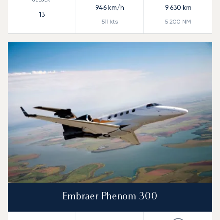
946
km/h
9 630
km
13
511
kts
5 200
NM
Embraer Phenom 300