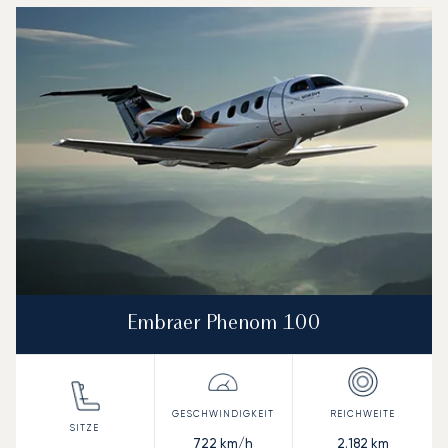
Embraer Phenom 100
722
km/h
2.182
km