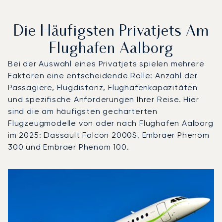
Die Häufigsten Privatjets Am
Flughafen Aalborg
Bei der Auswahl eines Privatjets spielen mehrere
Faktoren eine entscheidende Rolle: Anzahl der
Passagiere, Flugdistanz, Flughafenkapazitäten
und spezifische Anforderungen Ihrer Reise. Hier
sind die am häufigsten gecharterten
Flugzeugmodelle von oder nach Flughafen Aalborg
im 2025: Dassault Falcon 2000S, Embraer Phenom
300 und Embraer Phenom 100.
Flughafen Aalborg : Die 3 meistgeflogenen Flugzeugmode
Foto des Flugzeugs
Flugzeugmodell
S
Geschwindigkeit (km/h)
Geschwindigkeit (Knoten)
Reichw
Reichweite (NM)