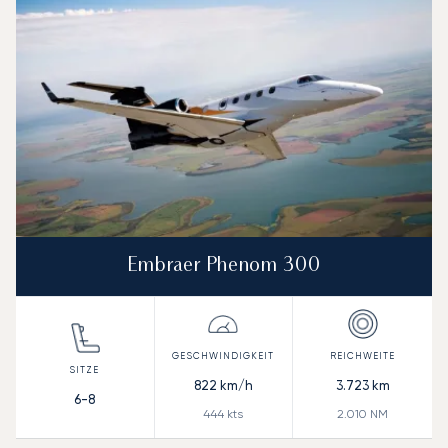
Embraer Phenom 300
822
km/h
3.723
km
6-8
444
kts
2.010
NM