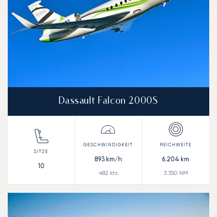
Dassault Falcon 2000S
893
km/h
6.204
km
10
482
kts
3.350
NM