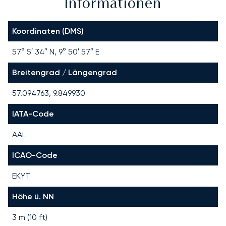
Informationen
Koordinaten (DMS)
57° 5′ 34″ N, 9° 50′ 57″ E
Breitengrad / Längengrad
57.094763, 9.849930
IATA-Code
AAL
ICAO-Code
EKYT
Höhe ü. NN
3 m (10 ft)