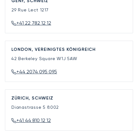
GENF, SCHWEIZ
29 Rue Lect
1217
+41 22 782 12 12
LONDON, VEREINIGTES KÖNIGREICH
42 Berkeley Square
W1J 5AW
+44 2074 095 095
ZÜRICH, SCHWEIZ
Dianastrasse 5
8002
+41 44 810 12 12