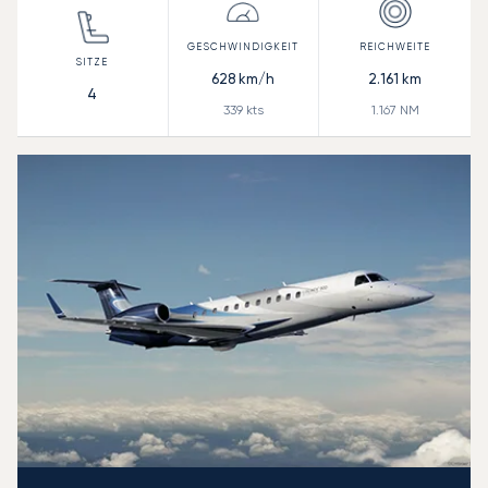
628
km/h
2.161
km
4
339
kts
1.167
NM