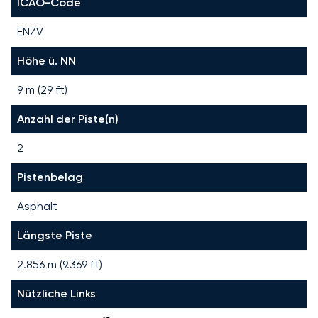
ICAO-Code
ENZV
Höhe ü. NN
9 m (29 ft)
Anzahl der Piste(n)
2
Pistenbelag
Asphalt
Längste Piste
2.856
m (
9.369
ft)
Nützliche Links