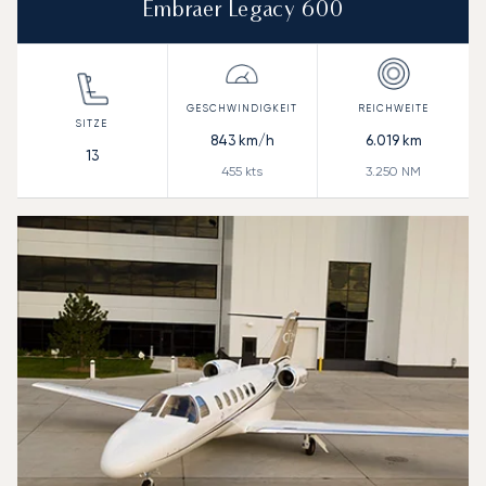
Embraer Legacy 600
843
km/h
6.019
km
13
455
kts
3.250
NM