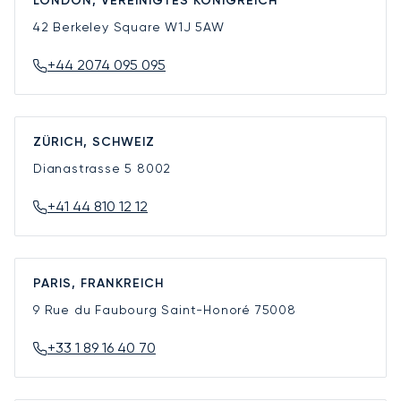
LONDON, VEREINIGTES KÖNIGREICH
42 Berkeley Square
W1J 5AW
+44 2074 095 095
ZÜRICH, SCHWEIZ
Dianastrasse 5
8002
+41 44 810 12 12
PARIS, FRANKREICH
9 Rue du Faubourg Saint-Honoré
75008
+33 1 89 16 40 70