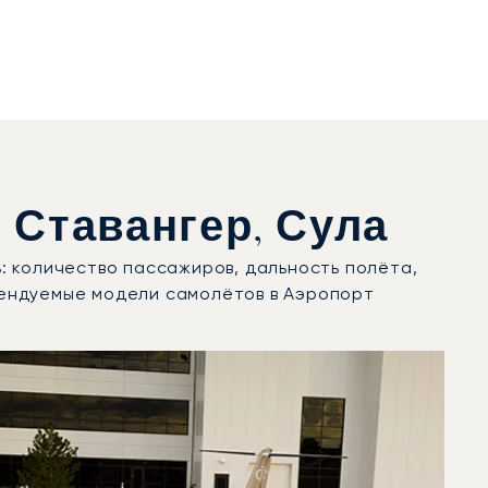
Ставангер, Сула
: количество пассажиров, дальность полёта,
рендуемые модели самолётов в Аэропорт
 в 2025 году