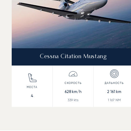
Cessna Citation Mustang
628
km/h
2 161
km
4
339
kts
1 167
NM