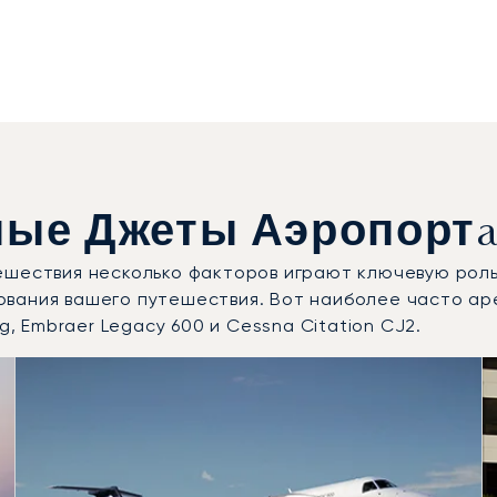
ые Джеты Аэропортa 
ешествия несколько факторов играют ключевую роль
ования вашего путешествия. Вот наиболее часто а
g, Embraer Legacy 600 и Cessna Citation CJ2.
нные модели воздушных судов по числу полётных движений
Места
Дальность (км)