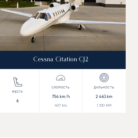
Cessna Citation CJ2
754
km/h
2 463
km
6
407
kts
1 330
NM