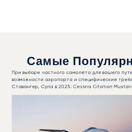
Самые Популярн
При выборе частного самолёта для вашего пут
возможности аэропорта и специфические треб
Ставангер, Сула в 2025: Cessna Citation Mustan
Аэропорт Ставангер, Сула : 3 наиболее востребова
Фото воздушного судна
Модель воздушного судна
Скорость (км/ч)
Скорость (узлы)
Дальность (NM)