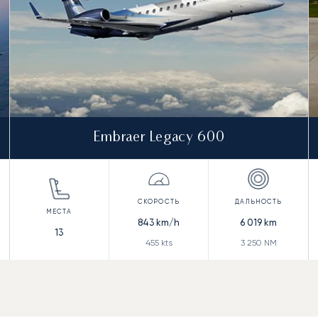
Embraer Legacy 600
843
km/h
6 019
km
13
455
kts
3 250
NM