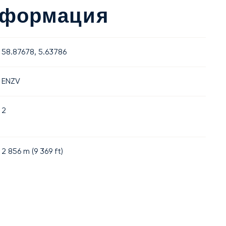
Информация
58.87678, 5.63786
ENZV
2
2 856
m (
9 369
ft)