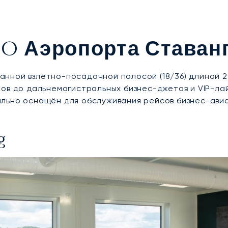
O Аэропорта Ставан
нной взлётно-посадочной полосой (18/36) длиной 2
тов до дальнемагистральных бизнес-джетов и VIP-л
льно оснащён для обслуживания рейсов бизнес-авиа
g