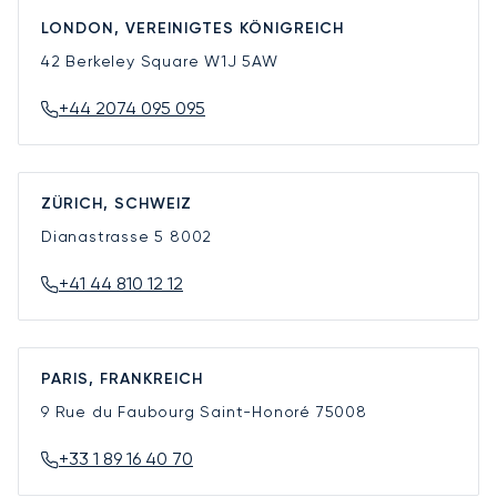
LONDON, VEREINIGTES KÖNIGREICH
42 Berkeley Square
W1J 5AW
+44 2074 095 095
ZÜRICH, SCHWEIZ
Dianastrasse 5
8002
+41 44 810 12 12
PARIS, FRANKREICH
9 Rue du Faubourg Saint-Honoré
75008
+33 1 89 16 40 70