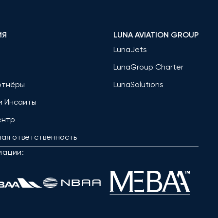
ИЯ
LUNA AVIATION GROUP
LunaJets
LunaGroup Charter
ртнёры
LunaSolutions
и Инсайты
ентр
ая ответственность
иации: