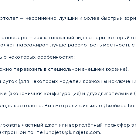
ртолёт — несомненно, лучший и более быстрый вари
рансфера — захватывающий вид на горы, который о
воляет пассажирам лучше рассмотреть местность с 
ь о некоторых особенностях:
ожно перевозить в специальной внешней корзине).
я суток (для некоторых моделей возможны исключени
е (экономичная конфигурация) и двухдвигательные (
енды вертолёта. Вы смотрели фильмы о Джеймсе Бон
ировать частный джет или вертолётный трансфер эт
лектронной почте lunajets@lunajets.com.