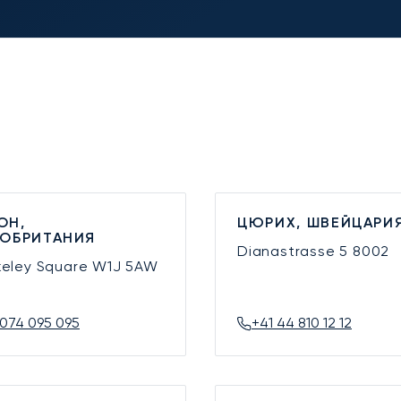
ОН,
ЦЮРИХ, ШВЕЙЦАРИ
КОБРИТАНИЯ
Dianastrasse 5
8002
keley Square
W1J 5AW
074 095 095
+41 44 810 12 12