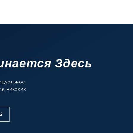
инается Здесь
видуальное
в, никаких
12