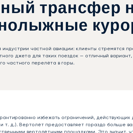
ный трансфер 
рнолыжные куро
я индустрии частной авиации: клиенты стремятся п
тного джета для таких поездок — отличный вариант
го частного перелёта в горы.
рантированно избежать ограничений, действующих д
и т. д.). Вертолёт предоставляет гораздо больше ва
твенными вертолётными площадками. Это значит, чт