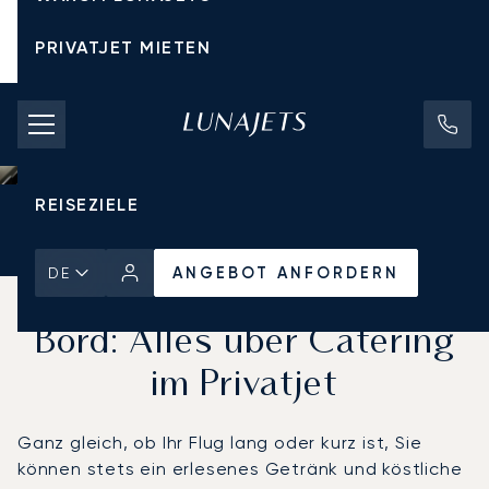
PRIVATJET MIETEN
CHARTERPREISE
PRIVATJETS
REISEZIELE
Startseite
Aktuelles und Einblicke
ANGEBOT ANFORDERN
ANGEBOT ANFORDERN
DE
Exquisite Mahlzeiten an
Bord: Alles über Catering
im Privatjet
Ganz gleich, ob Ihr Flug lang oder kurz ist, Sie
können stets ein erlesenes Getränk und köstliche