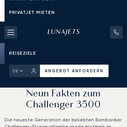
PRIVATJET MIETEN
CHARTERPREISE
PRIVATJETS
REISEZIELE
ANGEBOT ANFORDERN
DE
Startseite
Aktuelles und Einblicke
ANGEBOT ANFORDERN
Neun Fakten zum
Challenger 3500
Die neueste Generation der beliebten Bombardier
Challenger-Flugzeugfamilie wurde erstmals im