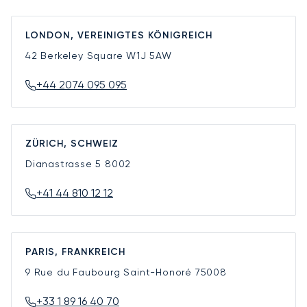
LONDON, VEREINIGTES KÖNIGREICH
42 Berkeley Square
W1J 5AW
+44 2074 095 095
ZÜRICH, SCHWEIZ
Dianastrasse 5
8002
+41 44 810 12 12
PARIS, FRANKREICH
9 Rue du Faubourg Saint-Honoré
75008
+33 1 89 16 40 70