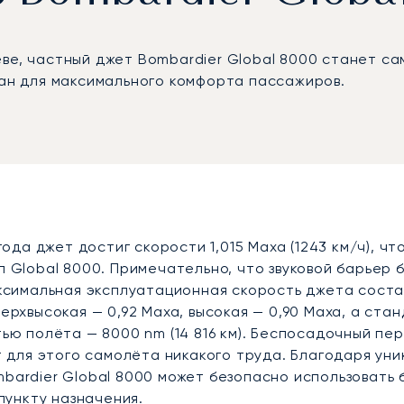
ве, частный джет Bombardier Global 8000 станет с
дан для максимального комфорта пассажиров.
года джет достиг скорости 1,015 Маха (1243 км/ч), 
 Global 8000. Примечательно, что звуковой барьер 
симальная эксплуатационная скорость джета составля
хвысокая — 0,92 Маха, высокая — 0,90 Маха, а станд
ю полёта — 8000 nm (14 816 км). Беспосадочный пере
т для этого самолёта никакого труда. Благодаря у
Bombardier Global 8000 может безопасно использоват
пункту назначения.