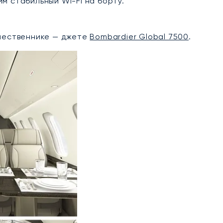
 стабильный Wi-Fi на борту.
дшественнике — джете
Bombardier Global 7500
.