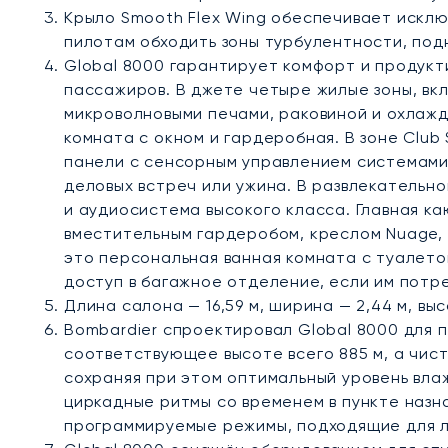
Крыло Smooth Flex Wing обеспечивает исклю
пилотам обходить зоны турбулентности, под
Global 8000 гарантирует комфорт и продукти
пассажиров. В джете четыре жилые зоны, вк
микроволновыми печами, раковиной и охлаж
комната с окном и гардеробная. В зоне Clu
панели с сенсорным управлением системами 
деловых встреч или ужина. В развлекательн
и аудиосистема высокого класса. Главная каю
вместительным гардеробом, креслом Nuage,
это персональная ванная комната с туалето
доступ в багажное отделение, если им потре
Длина салона — 16,59 м, ширина — 2,44 м, выс
Bombardier спроектировал Global 8000 для 
соответствующее высоте всего 885 м, а чист
сохраняя при этом оптимальный уровень вла
циркадные ритмы со временем в пункте назн
программируемые режимы, подходящие для лю