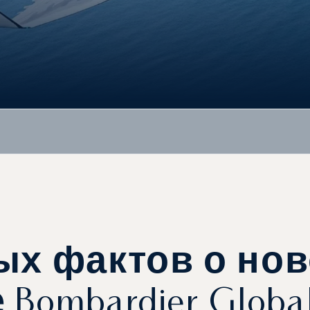
ых фактов о но
 Bombardier Globa