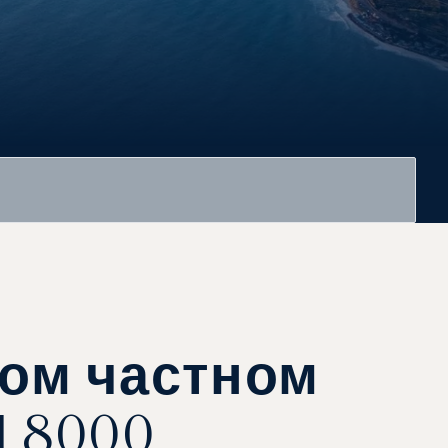
вом частном
l 8000