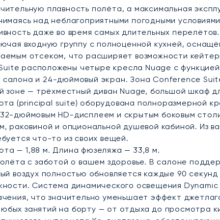
чительную плавность полёта, а максимальная эксплу
нимаясь над неблагоприятными погодными условиями
вность даже во время самых длительных перелётов. 
лючая входную группу с полноценной кухней, оснащ
даемым отсеком, что расширяет возможности кейтер
b Suite расположены четыре кресла Nuage с функцие
салона и 24-дюймовый экран. Зона Conference Suit
ой зоне — трёхместный диван Nuage, большой шкаф 
та (principal suite) оборудована полноразмерной кр
 32-дюймовым HD-дисплеем и скрытым боковым стол
м, раковиной и опциональной душевой кабиной. Из 
буется что-то из своих вещей.
ота — 1,88 м. Длина фюзеляжа — 33,8 м.
полёта с заботой о вашем здоровье. В салоне подд
ый воздух полностью обновляется каждые 90 секунд 
жности. Система динамического освещения Dynamic 
ачения, что значительно уменьшает эффект джетла
бых занятий на борту — от отдыха до просмотра к