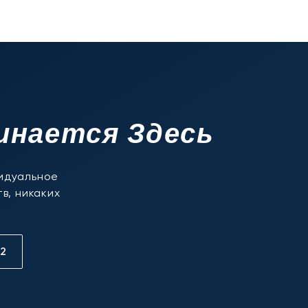
инается Здесь
видуальное
в, никаких
12