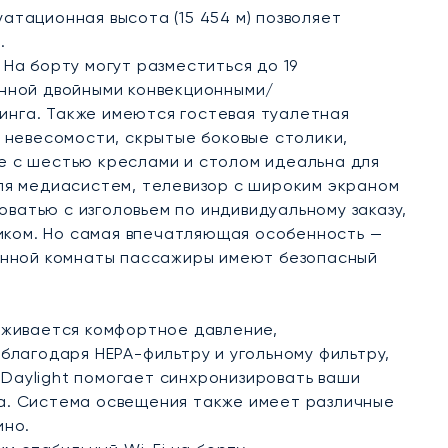
атационная высота (15 454 м) позволяет
.
На борту могут разместиться до 19
ённой двойными конвекционными/
инга. Также имеются гостевая туалетная
й невесомости, скрытые боковые столики,
e с шестью креслами и столом идеальна для
для медиасистем, телевизор с широким экраном
оватью с изголовьем по индивидуальному заказу,
иком. Но самая впечатляющая особенность —
ванной комнаты пассажиры имеют безопасный
ерживается комфортное давление,
благодаря HEPA-фильтру и угольному фильтру,
Daylight помогает синхронизировать ваши
га. Система освещения также имеет различные
ино.