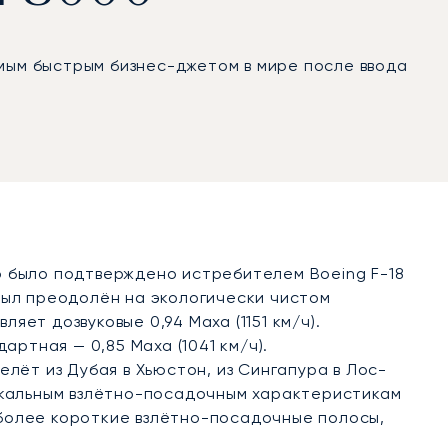
амым быстрым бизнес-джетом в мире после ввода
что было подтверждено истребителем Boeing F-18
был преодолён на экологически чистом
ет дозвуковые 0,94 Маха (1151 км/ч).
артная — 0,85 Маха (1041 км/ч).
лёт из Дубая в Хьюстон, из Сингапура в Лос-
никальным взлётно-посадочным характеристикам
ь более короткие взлётно-посадочные полосы,