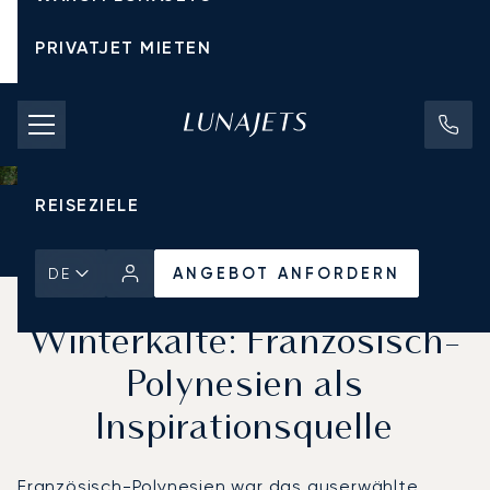
PRIVATJET MIETEN
CHARTERPREISE
PRIVATJETS
REISEZIELE
Startseite
Aktuelles und Einblicke
ANGEBOT ANFORDERN
ANGEBOT ANFORDERN
DE
Entfliehen Sie der
Winterkälte: Französisch-
Polynesien als
Inspirationsquelle
Französisch-Polynesien war das auserwählte