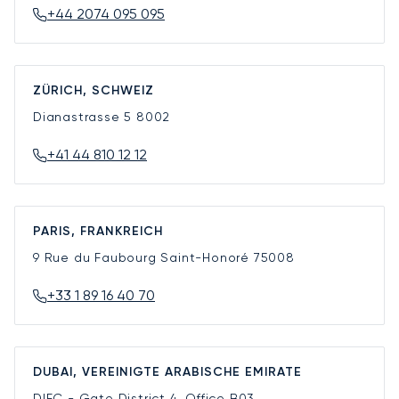
+44 2074 095 095
ZÜRICH, SCHWEIZ
Dianastrasse 5
8002
+41 44 810 12 12
PARIS, FRANKREICH
9 Rue du Faubourg Saint-Honoré
75008
+33 1 89 16 40 70
DUBAI, VEREINIGTE ARABISCHE EMIRATE
DIFC - Gate District 4, Office B03