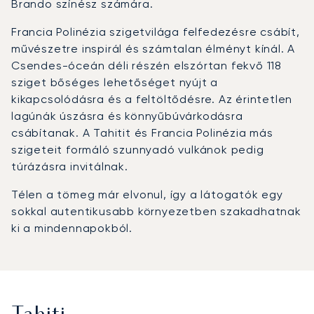
Brando színész számára.
Francia Polinézia szigetvilága felfedezésre csábít,
művészetre inspirál és számtalan élményt kínál. A
Csendes-óceán déli részén elszórtan fekvő 118
sziget bőséges lehetőséget nyújt a
kikapcsolódásra és a feltöltődésre. Az érintetlen
lagúnák úszásra és könnyűbúvárkodásra
csábítanak. A Tahitit és Francia Polinézia más
szigeteit formáló szunnyadó vulkánok pedig
túrázásra invitálnak.
Télen a tömeg már elvonul, így a látogatók egy
sokkal autentikusabb környezetben szakadhatnak
ki a mindennapokból.