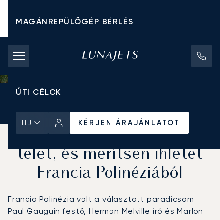
MAGÁNREPÜLŐGÉP BÉRLÉS
CHARTER ÁRAK
MAGÁNREPÜLŐGÉPEK
ÚTI CÉLOK
Kezdőlap
Hírek és Betekintés
KÉRJEN ÁRAJÁNLATOT
KÉRJEN ÁRAJÁNLATOT
HU
Hagyja maga mögött a
telet, és merítsen ihletet
Francia Polinéziából
Francia Polinézia volt a választott paradicsom
Paul Gauguin festő, Herman Melville író és Marlon