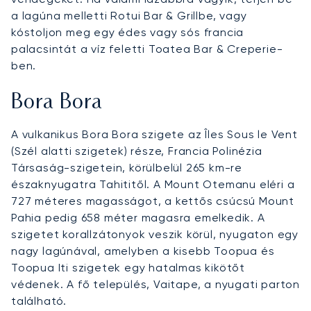
a lagúna melletti Rotui Bar & Grillbe, vagy
kóstoljon meg egy édes vagy sós francia
palacsintát a víz feletti Toatea Bar & Creperie-
ben.
Bora Bora
A vulkanikus Bora Bora szigete az Îles Sous le Vent
(Szél alatti szigetek) része, Francia Polinézia
Társaság-szigetein, körülbelül 265 km-re
északnyugatra Tahititől. A Mount Otemanu eléri a
727 méteres magasságot, a kettős csúcsú Mount
Pahia pedig 658 méter magasra emelkedik. A
szigetet korallzátonyok veszik körül, nyugaton egy
nagy lagúnával, amelyben a kisebb Toopua és
Toopua Iti szigetek egy hatalmas kikötőt
védenek. A fő település, Vaitape, a nyugati parton
található.