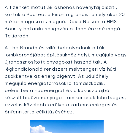
A tizenkét motut 38 őshonos növényfaj díszíti,
köztük a Puatea, a Pisonia grandis, amely akár 20
méter magasra is megnő. David Nelson, a HMS
Bounty botanikusa igazán otthon érezné magát
Tetiaroán.
A The Brando és villái beleolvadnak a fák
lombkoronájába; építésükhöz helyi, megújuló vagy
újrahasznosított anyagokat használtak. A
légkondicionáló rendszert mélytengeri víz hűti,
csökkentve az energiaigényt. Az üdülőhely
megújuló energiaforrásokra támaszkodik,
beleértve a napenergiát és a kókuszolajból
készült bioüzemanyagot, amikor csak lehetséges,
ezzel is közelebb kerülve a karbonsemleges és
önfenntartó célkitűzéséhez.