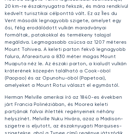
20 km-re északnyugatra fekszik, és mára rendkívül
kedvelt turisztikai célponttá vált. Ez az Îles du
Vent második legnagyobb szigete, amelyet egy
ősi, félig erodálódott vulkán maradványai
formáltak, patakokkal és termékeny talajjal
megáldva. Legmagasabb csúcsa az 1207 méteres
Mount Tohivea. A keleti parton fekvő legnagyobb
falura, Afareaitura a 830 méter magas Mount
Muaputa néz le. Az északi parton, a kialudt vulkán
kráterének közepén található a Cook-öböl
(Paopao) és az Opunohu-öböl (Papetoai),
amelyeket a Mount Rotui választ el egymástól.
Herman Melville amerikai író az 1840-es években
járt Francia Polinéziában, és Moorea keleti
partjának falvai ihlették regényeinek néhány
helyszínét. Melville Nuku Hivára, azaz a Madison-
szigetre is eljutott, az északnyugati Marquises-
szigetekre, ahol a Typee című regénye játszódik.