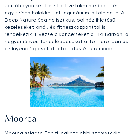
üdülőhelyen két feszített víztükrű medence és
egy színes halakkal teli lagunárium is található. A
Deep Nature Spa holisztikus, polinéz ihletésű
kezeléseket kínál, és fitneszközponttal is
rendelkezik. Élvezze a koncerteket a Tiki Bárban, a
hagyományos táncelőadásokat a Te Tiare-ban és
az ínyenc fogásokat a Le Lotus étteremben.
Moorea
Moorea szigete Tahiti legközelebbi szomszédja,