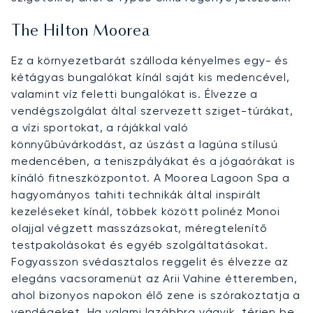
The Hilton Moorea
Ez a környezetbarát szálloda kényelmes egy- és
kétágyas bungalókat kínál saját kis medencével,
valamint víz feletti bungalókat is. Élvezze a
vendégszolgálat által szervezett sziget-túrákat,
a vízi sportokat, a rájákkal való
könnyűbúvárkodást, az úszást a lagúna stílusú
medencében, a teniszpályákat és a jógaórákat is
kínáló fitneszközpontot. A Moorea Lagoon Spa a
hagyományos tahiti technikák által inspirált
kezeléseket kínál, többek között polinéz Monoi
olajjal végzett masszázsokat, méregtelenítő
testpakolásokat és egyéb szolgáltatásokat.
Fogyasszon svédasztalos reggelit és élvezze az
elegáns vacsoramenüt az Arii Vahine étteremben,
ahol bizonyos napokon élő zene is szórakoztatja a
vendégeket. Ha valami lazábbra vágyik, térjen be