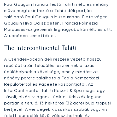
Paul Gauguin francia festő Tahitin élt, és néhány
műve megtekinthető a Tahiti déli partján
található Paul Gauguin Múzeumban. Élete végén
Gauguin Hiva Oa szigetén, Francia Polinézia
Marquises-szigeteinek legnagyobbikán élt, és ott,
Atuonában temették el.
The Intercontinental Tahiti
A Csendes-óceán déli részére vezető hosszú
repülőút után felüdülés lesz ennek a luxus
üdülőhelynek a közelsége, amely mindössze
néhány percre található a Faa'a Nemzetközi
Repülőtértől és Papeete központjától. Az
InterContinental Tahiti Resort & Spa mégis egy
távoli, elzárt világnak tűnik a türkizkék lagúna
partján elterülő, 13 hektáros (32 acre) buja trópusi
kertjével. A vendégek klasszikus szobák vagy víz
feletti bungalók közül választhatnak. Az