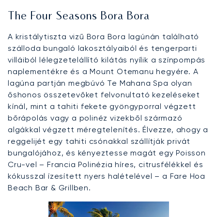
The Four Seasons Bora Bora
A kristálytiszta vizű Bora Bora lagúnán található
szálloda bungaló lakosztályaiból és tengerparti
villáiból lélegzetelállító kilátás nyílik a színpompás
naplementékre és a Mount Otemanu hegyére. A
lagúna partján megbúvó Te Mahana Spa olyan
őshonos összetevőket felvonultató kezeléseket
kínál, mint a tahiti fekete gyöngyporral végzett
bőrápolás vagy a polinéz vizekből származó
algákkal végzett méregtelenítés. Élvezze, ahogy a
reggelijét egy tahiti csónakkal szállítják privát
bungalójához, és kényeztesse magát egy Poisson
Cru-vel – Francia Polinézia híres, citrusfélékkel és
kókusszal ízesített nyers halételével – a Fare Hoa
Beach Bar & Grillben.