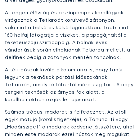
a vendégek gyönyörködhetnek csodáiban.
A tengeri élővilág és a színpompás korallágyak
virágoznak a Tetiaroát körülvevő zátonyon,
valamint a belső és külső lagúnákban. Több mint
160 halfaj látogatja a vizeket, a papagájhaltól a
feketeúszójú szirticápáig. A bálnák éves
vándorlásuk során elhaladnak Tetiaroa mellett, a
delfinek pedig a zátonyok mentén táncolnak.
A téli időszak kiváló alkalom arra is, hogy tanúi
legyünk a teknősök párzási időszakának
Tetiaroán, amely októbertől márciusig tart. A nagy
tengeri teknősök az árnyas fák alatt, a
korallhomokban rakják le tojásaikat.
Számos trópusi madarat is felfedezhet. Az atoll
egyik motuja (korallszigetkéje), a Tahuna Iti vagy
„Madársziget” a madarak kedvenc játszótere, ahol
minden este madarak ezrei húzzák meg magukat.