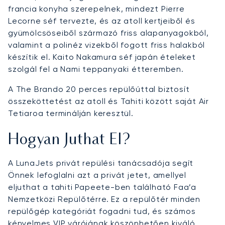
francia konyha szerepelnek, mindezt Pierre
Lecorne séf tervezte, és az atoll kertjeiből és
gyümölcsöseiből származó friss alapanyagokból,
valamint a polinéz vizekből fogott friss halakból
készítik el. Kaito Nakamura séf japán ételeket
szolgál fel a Nami teppanyaki étteremben.
A The Brando 20 perces repülőúttal biztosít
összeköttetést az atoll és Tahiti között saját Air
Tetiaroa terminálján keresztül.
Hogyan Juthat El?
A LunaJets privát repülési tanácsadója segít
Önnek lefoglalni azt a privát jetet, amellyel
eljuthat a tahiti Papeete-ben található Faa’a
Nemzetközi Repülőtérre. Ez a repülőtér minden
repülőgép kategóriát fogadni tud, és számos
kényelmes VIP várójának köszönhetően kiváló