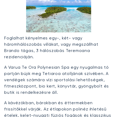
Foglalhat kényelmes egy-, két- vagy
háromhálószobás villákat, vagy megszállhat
Brando tágas, 3 hálószobás Teremoana
rezidenciáján.
A Varua Te Ora Polynesian Spa egy nyugalmas tó
partján bújik meg Tetiaroa atolljának szívében. A
vendégek számára vízi sportolási lehetőségek,
fitneszközpont, bio kert, könyvtár, gyöngybolt és
butik is rendelkezésre áll.
A kávézókban, bárokban és éttermekben
frissítőkkel várják. Az étlapokon polinéz ihletésű
ételek, kelet-nyugati fúziós fogások és klasszikus