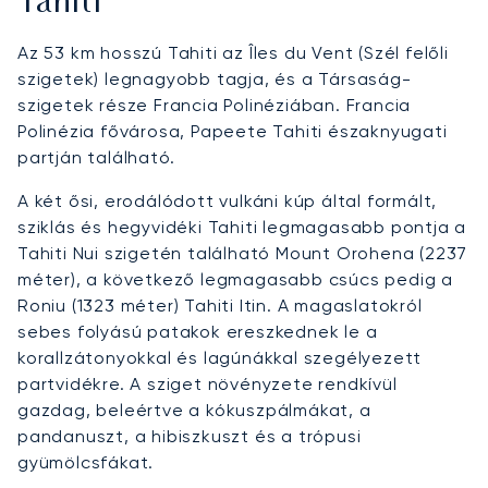
Tahiti
Az 53 km hosszú Tahiti az Îles du Vent (Szél felőli
szigetek) legnagyobb tagja, és a Társaság-
szigetek része Francia Polinéziában. Francia
Polinézia fővárosa, Papeete Tahiti északnyugati
partján található.
A két ősi, erodálódott vulkáni kúp által formált,
sziklás és hegyvidéki Tahiti legmagasabb pontja a
Tahiti Nui szigetén található Mount Orohena (2237
méter), a következő legmagasabb csúcs pedig a
Roniu (1323 méter) Tahiti Itin. A magaslatokról
sebes folyású patakok ereszkednek le a
korallzátonyokkal és lagúnákkal szegélyezett
partvidékre. A sziget növényzete rendkívül
gazdag, beleértve a kókuszpálmákat, a
pandanuszt, a hibiszkuszt és a trópusi
gyümölcsfákat.