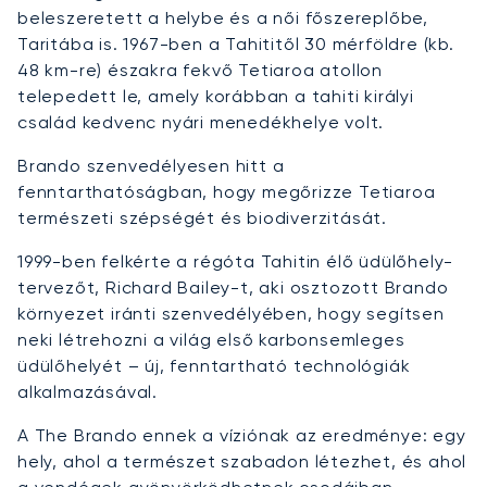
beleszeretett a helybe és a női főszereplőbe,
Taritába is. 1967-ben a Tahititől 30 mérföldre (kb.
48 km-re) északra fekvő Tetiaroa atollon
telepedett le, amely korábban a tahiti királyi
család kedvenc nyári menedékhelye volt.
Brando szenvedélyesen hitt a
fenntarthatóságban, hogy megőrizze Tetiaroa
természeti szépségét és biodiverzitását.
1999-ben felkérte a régóta Tahitin élő üdülőhely-
tervezőt, Richard Bailey-t, aki osztozott Brando
környezet iránti szenvedélyében, hogy segítsen
neki létrehozni a világ első karbonsemleges
üdülőhelyét – új, fenntartható technológiák
alkalmazásával.
A The Brando ennek a víziónak az eredménye: egy
hely, ahol a természet szabadon létezhet, és ahol